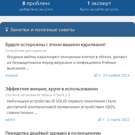
8
1
проблем
эксперт
добавлено за сутки
были на сайте за сутки
Заметки и полезные советы
Будьте осторожны с этими вашими курилками!
Устройства для курения
Ягодные вейпы парализуют иммунные клетки в лёгких, делают
их беззащитными перед вирусами и инфекциями Учёные
выяснили ...
етырий
4 24 ноября 2024
Эффектнее внешне, круче в использовании
Система нагревания табака lil Solid 2.0
Небольшое устройство lil SOLID первого поколения стало
доступной альтернативой привычным устройствам IQOS,
совместимым ...
admin
1 2 марта 2022
Переделка дешёвой зарядки в полноценную