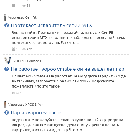
1
541
Vaporesso Gen Fit
Протекает испаритель серии MTX
Здравствуйте. Подскажите пожалуйста, на руках Gen Fit,
испаров серии MTX в столице не наблюдаю, последний начал
подтекать со второго дня. Есть что-...
1
422
VOOPOO Vmate E
Не работает vopoo vmate e он не выделяет пар
Привет мой vmate e Не работает.Не могу даже зарядить.Когда
вытаскиваю, загорается 4 белых лампочки.Подскажите
пожалуйста, что это такое.
667
Vaporesso XROS 3 Mini
Пар из vaporesso xros
подскажите пожалуйста, недавно купил новый картридж на
иксрос, сделал все как нужно, делаю тягу и решил достать
картридж, а из тушки идет пар Что это ...