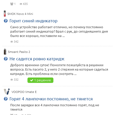
1
635
SMOK Novo 4 Mini
Горит синий индикатор
Само устройство работает отлично, но почему постоянно
работает синий индикатор? Брал с рук, до сегодняшнего дня
было все хорошо, поставили на ...
342
Smoant Pasito 2
Не садится ровно катридж
Доброго времени суток! Помогите пожалуйста в решении
вопроса. Есть пасито 2, у него 2 стержня на которые садиться
катридж. Есть проблема если смотреть ...
332
1 решение
VOOPOO Vmate E
Горят 4 лампочки постоянно, не тянется
После зарядки все 4 лампочки постоянно горят, под не
тянется