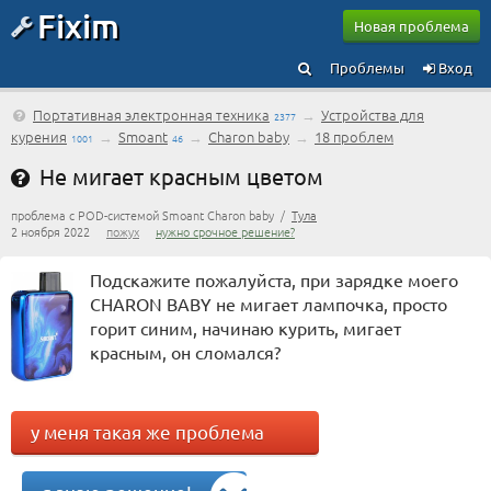
Fixim
Новая проблема
Проблемы
Вход
Портативная электронная техника
→
Устройства для
2377
курения
→
Smoant
→
Charon baby
→
18 проблем
1001
46
Не мигает красным цветом
проблема с POD-системой Smoant Charon baby /
Тула
2 ноября 2022
пожух
нужно срочное решение?
Подскажите пожалуйста, при зарядке моего
CHARON BABY не мигает лампочка, просто
горит синим, начинаю курить, мигает
красным, он сломался?
у меня такая же проблема