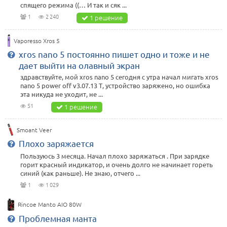
спящего режима ((… И так и сяк ...
1
2 240
1 решение
Vaporesso Xros 5
xros nano 5 постоянно пишет одно и тоже и не
дает выйти на олавный экран
здравствуйте, мой xros nano 5 сегодня с утра начал мигать xros
nano 5 power off v3.07.13 Т, устройство заряжено, но ошибка
эта никуда не уходит, не ...
51
1 решение
Smoant Veer
Плохо заряжается
Пользуюсь 3 месяца. Начал плохо заряжаться . При зарядке
горит красный индикатор, и очень долго не начинает гореть
синий (как раньше). Не знаю, отчего ...
1
1 029
Rincoe Manto AIO 80W
Проблемная манта