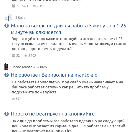
7
1
2 315
lil Solid
Мало затяжек, не длится работа 5 минут, на 1.25
минуте выключается
Здравствуйте подскажите пожалуйста что делать, через 1.25
секунд выключается лил то есть очень мало затяжек, и стик не
до конца прогорает, что делать?
32
5 103
Rincoe Manto AIO 80W
Не работает Варивольт на manto aio
Не работает Варивольт wv, под слабо очень наваливает а на
байпасе работает отлично как решить эту проблему
подскажите пожалуйста
574
Просто не реагирует на кнопку Fire
За 2 дня до проблемы все работало идеально на следующий
день она выползает из кармана дальше работает а на третий
день не реагирует на кнопку Fire ...