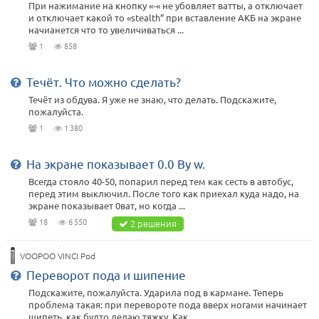
При нажимание на кнопку «-« не убовляет ватты, а отключает
и отключает какой то «stealth” при вставление АКБ на экране
начианется что то увеличиваться ...
1
858
Течёт. Что можно сделать?
Течёт из обдува. Я уже не знаю, что делать. Подскажите,
пожалуйста.
1
1 380
На экране показывает 0.0 Ву w.
Всегда стояло 40-50, попарил перед тем как сесть в автобус,
перед этим выключил. После того как приехал куда надо, на
экране показывает 0ват, но когда ...
18
6 550
2 решения
VOOPOO VINCI Pod
Переворот пода и шипение
Подскажите, пожалуйста. Ударила под в кармане. Теперь
проблема такая: при перевороте пода вверх ногами начинает
шипеть, как будто делаю тяжку. Как ...