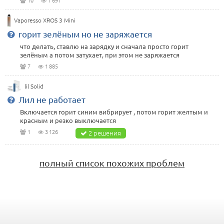
10
1 691
Vaporesso XROS 3 Mini
горит зелёным но не заряжается
что делать, ставлю на зарядку и сначала просто горит
зелёным а потом затухает, при этом не заряжается
7
1 885
lil Solid
Лил не работает
Включается горит синим вибрирует , потом горит желтым и
красным и резко выключается
1
3 126
2 решения
полный список похожих проблем