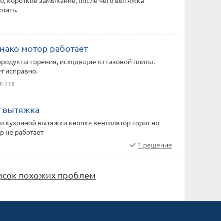
о, короткое замыкание, после чего вытяжка
отать.
днако мотор работает
продукты горения, исходящие от газовой плиты.
т исправно.
716
т вытяжка
и кухонной вытяжки кнопка вентилятор горит но
р не работает
1 решение
исок похожих проблем