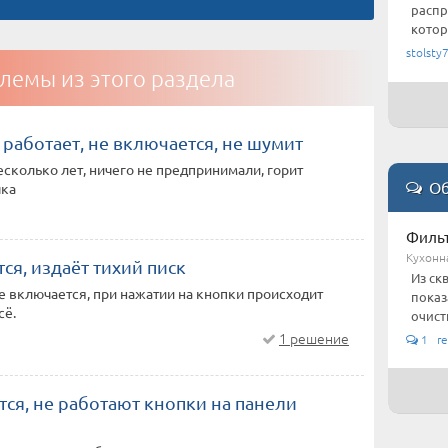
распр
котора
stolsty
лемы из этого раздела
работает, не включается, не шумит
есколько лет, ничего не предпринимали, горит
Об
чка
Фильт
Кухонн
ся, издаёт тихий писк
Из ск
не включается, при нажатии на кнопки происходит
показ
сё.
очистк
1 решение
1 re
ся, не работают кнопки на панели