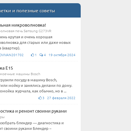
етки и полезные советы
ьная микроволновка!
олновая печь Samsung G273VR
чень крутая и очень хорошая
волновка для старых или даже новых
 (квартир).
OVIVAN201702
1
4 19 октября 2024
ка E15
моечные машины Bosch
грузили посуду в машину Bosch,
тили мойку и занялись делами по дому.
омойка журчала, как обычно, но в ...
3 27 февраля 2022
остика и ремонт своими руками
еры
азобрать блендер — диагностика и
т своими руками Блендер –