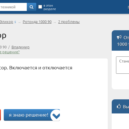
в этом
разделе
Эликор
→
Ротонда 1000 90
→
2 проблемы
5
ор
От
1000 
0 90 /
Владимир
е решение?
сор. Включается и отключается
Вы
я знаю решение!