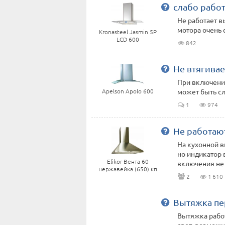
слабо рабо
Не работает в
мотора очень с
Kronasteel Jasmin 5P
LCD 600
842
Не втягивае
При включении,
Apelson Apolo 600
может быть с
1
974
Не работаю
На кухонной в
но индикатор 
Elikor Вента 60
включения не г
нержавейка (650) кп
2
1 610
Вытяжка пер
Вытяжка работ