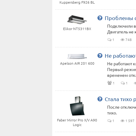
Kuppersberg F926 BL
Проблемы с
Подключили вы
Elikor NT5311BX
Двигатель не 
1
748
Не работаю
Не работают 
Apelson AIR 201 600
Первый режим 
временем отказ
1
1
Стала тихо 
После отключе
тихо.
Faber Mirror Pro X/V A90
1
1 597
Logic