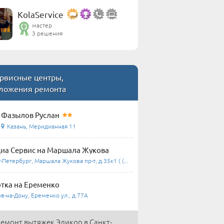
KolaService
мастер
3 решения
рвисные центры,
ложения ремонта
Фазылов Руслан
Казань, Меридианная 11
а Сервис на Маршала Жукова
-Петербург, Маршала Жукова пр-т, д.35к1 ( (...
тка на Еременко
в-на-Дону, Еременко ул., д.77А
емонт вытяжек Эликор в Санкт-