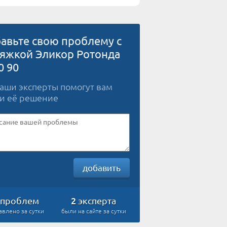
авьте свою проблему с
яжкой Эликор Ротонда
0 90
наши эксперты помогут вам
и её решение
добавить
2
проблем
эксперта
авлено за сутки
были на сайте за сутки