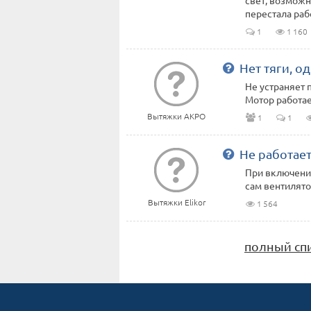
свет, возможн
перестала раб
1
1 160
Нет тяги, о
Не устраняет 
Мотор работае
Вытяжки AKPO
1
1
Не работае
При включени
сам вентилято
Вытяжки Elikor
1 564
полный сп