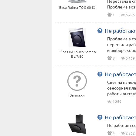
Перестала вкл
Проблема возн
Elica Rufina TC-S 60 IX
1
5 495
Не работаю
Проблема в том
перестали ра
и выбор скорос
Elica OM Touch Screen
BL/F/80
8
5 469
Не работае
Свет на панел
сенсорная кл
работы вытяж
Вытяжки
4 259
Не работае
Не работает с
4
2 862