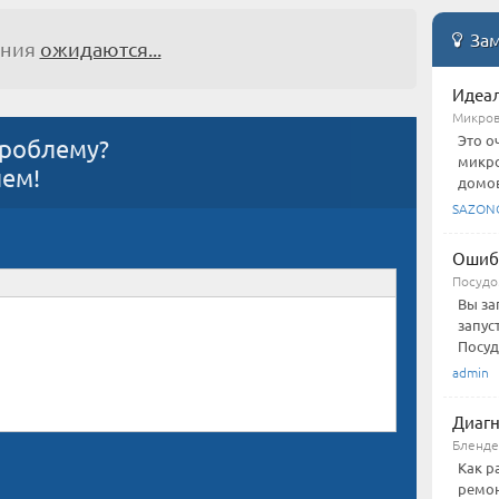
Зам
ения
ожидаются...
Идеал
Микров
Это о
проблему?
микро
ием!
домов
SAZON
Ошиб
Посудо
Вы за
запус
Посуд
admin
Диагн
Бленд
Как р
ремон