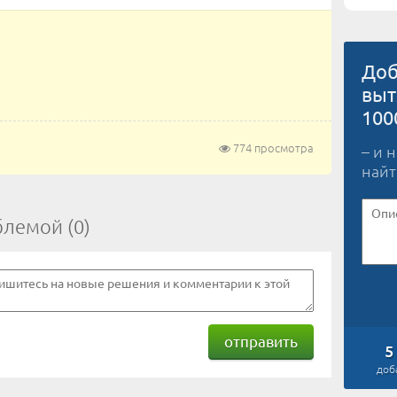
Доб
выт
100
774 просмотра
– и 
найт
блемой (0)
отправить
5
доб