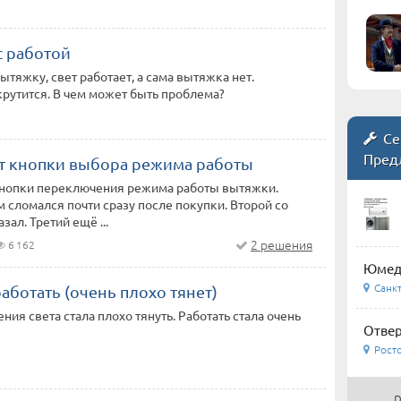
 работой
тяжку, свет работает, а сама вытяжка нет.
крутится. В чем может быть проблема?
Се
Пред
т кнопки выбора режима работы
кнопки переключения режима работы вытяжки.
сломался почти сразу после покупки. Второй со
ал. Третий ещё ...
2 решения
6 162
Юмеди
Санкт
работать (очень плохо тянет)
ния света стала плохо тянуть. Работать стала очень
Отвер
Росто
р