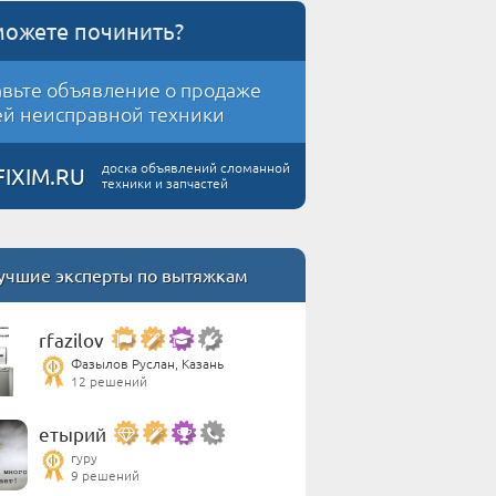
можете починить?
вьте объявление о продаже
й неисправной техники
доска объявлений сломанной
FIXIM.RU
техники и запчастей
учшие эксперты по вытяжкам
rfazilov
Фазылов Руслан, Казань
12 решений
етырий
гуру
9 решений