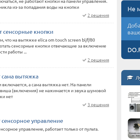
ючаться, не работают кнопки на панели управления.
икла из-за попадания воды на кнопки
Не 
2 решения
Доба
т сенсорные кнопки
ваше
, что на вытяжке elica om touch screen bl/f/80
ботать сенсорные кнопки отвечающие за включение
DO.
ти работы ...
2 решения
т сама вытяжка
Л
и включается, а сама вытяжка нет. На панели
авиша (включения) не нажимается и звука шумовой
ки нет
3 решения
т сенсорное управление
енсорное управление, работает только от пульта.