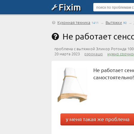
Fixim
Кухонная техника
→
Вытяжки
→
1411
92
Не работает сенс
проблема с вытяжкой Эликор Ротонда 100
20 марта 2023
рэрокашо
нужно срочно
Не работает сен
самостоятельно!
у меня такая же проблема