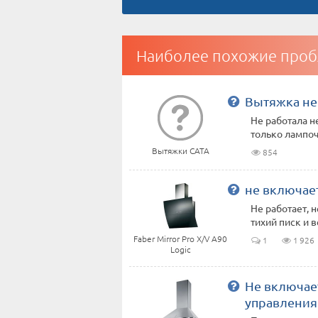
Наиболее похожие проб
Вытяжка не 
Не работала н
только лампо
Вытяжки CATA
854
не включает
Не работает, 
тихий писк и в
Faber Mirror Pro X/V A90
1
1 926
Logic
Не включает
управления