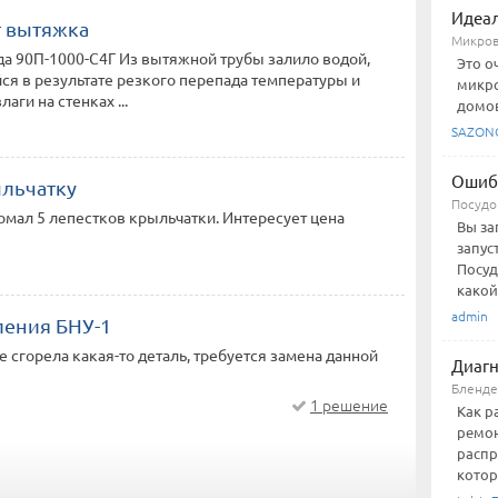
Идеал
т вытяжка
Микров
а 90П-1000-С4Г Из вытяжной трубы залило водой,
Это о
я в результате резкого перепада температуры и
микро
аги на стенках ...
домов
SAZON
Ошиб
льчатку
Посудо
мал 5 лепестков крыльчатки. Интересует цена
Вы за
запус
Посуд
какой-
admin
ления БНУ-1
те сгорела какая-то деталь, требуется замена данной
Диагн
Бленд
1 решение
Как р
ремон
распр
котора