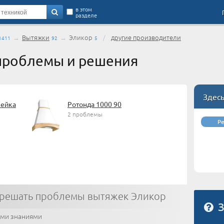
в этом
разделе
→
Вытяжки
→
Эликор
/
другие производители
1411
92
5
проблемы и решения
Здес
вейка
Ротонда 1000 90
2 проблемы
Р
 решать проблемы вытяжек Эликор
З
ими знаниями