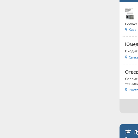
городу 
Каза
Юмеди
Входит
Санкт
Отвер
Сервис
техники
Росто
Лу