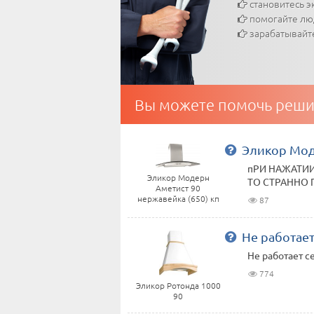
становитесь э
помогайте л
зарабатывайт
Вы можете помочь реши
Эликор Мод
пРИ НАЖАТИИ
Эликор Модерн
ТО СТРАННО 
Аметист 90
нержавейка (650) кп
87
Не работает
Не работает с
774
Эликор Ротонда 1000
90