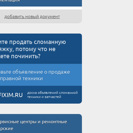
добавить новый документ
ите продать сломанную
яжку, потому что не
ете починить?
вьте объявление о продаже
правной техники
доска объявлений сломанной
FIXIM.RU
техники и запчастей
рвисные центры и ремонтные
ерские