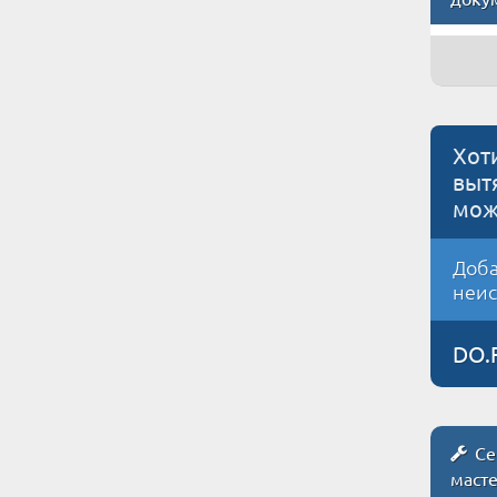
Хот
выт
мож
Доба
неис
DO.
Се
маст