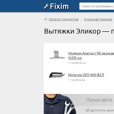
Fixim
Каталог продуктов
→
Кухонная техника
Вытяжки Эликор — 
Модерн Аметист 90 нержа
(650) кп
2 проблемы
Интегра 50П-400-В2Л
1 проблема
Помогайте
делитесь сво