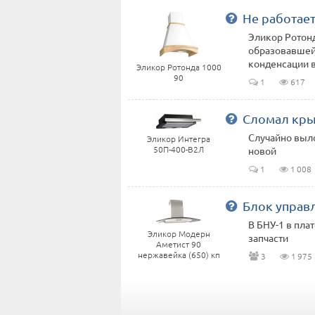
Не работае
Эликор Ротонд
образовавшейс
конденсации вл
Эликор Ротонда 1000
90
1
617
Сломал кры
Случайно выло
Эликор Интегра
50П-400-В2Л
новой
1
1 008
Блок управ
В БНУ-1 в пла
Эликор Модерн
запчасти
Аметист 90
нержавейка (650) кп
3
1 975