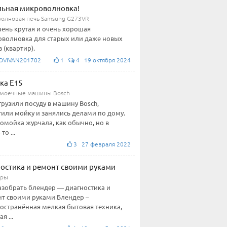
ьная микроволновка!
олновая печь Samsung G273VR
чень крутая и очень хорошая
волновка для старых или даже новых
 (квартир).
OVIVAN201702
1
4 19 октября 2024
ка E15
моечные машины Bosch
грузили посуду в машину Bosch,
тили мойку и занялись делами по дому.
омойка журчала, как обычно, но в
то ...
3 27 февраля 2022
остика и ремонт своими руками
еры
азобрать блендер — диагностика и
т своими руками Блендер –
остранённая мелкая бытовая техника,
я ...