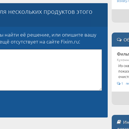
stolsty
ля нескольких продуктов этого
бы найти её решение, или опишите вашу
Об
щё отсутствует на сайте Fixim.ru:
Фильт
Кухонн
Из ск
показ
очистк
1 re
Инс
доку