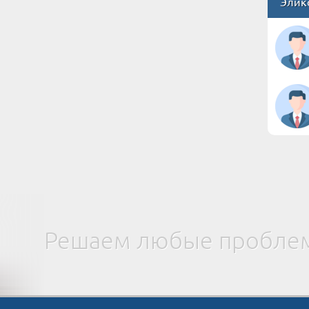
Элик
Решаем любые проблем