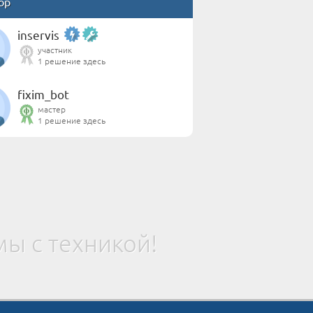
ор
inservis
участник
1 решение здесь
fixim_bot
мастер
1 решение здесь
ы с техникой!