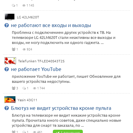
1
1 145
LG 42LM620T
не работают все входы и выходы
Проблема с подключением других устройств к ТВ. На
телевизоре LG 42LM620T стали неактивны все выходы и
входы, не могу подключить ни одного гаджета. ...
1
924
Telefunken TF-LED40S43T2S
не работает YouTube
приложение YouTube не работает, пишет Обновление для
вашего устройства недоступны.
3
1
1 744
Yasin 43G11
Блютуз не видит устройства кроме пульта
Блютуз на телевизоре не видит никакие устройства кроме
пульта. Прочитала много советов, даже специально новые
устройства для смарт тв заказала, по ...
1
1
461
1 решение