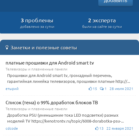
3
2
проблемы
эксперта
добавлено за сутки
были на сайте за сутки
Заметки и полезные советы
платные прошивки для Android smart tv
Телевизоры и плазменные панели
Прошивки для Android smart tv, громадный перечень,
гарантийная линейка телевизоров, прошивки платные http://...
етырий
15
1 28 июля 2021
Список (тема) о 99% доработок блоков ТВ
Телевизоры и плазменные панели
Доработка PSU (уменьшение тока LED подсветки) разных
моделей TV https://kenotrontv.ru/topic/6008-dorabotka-psu-...
cdcode
13 22 января 2021