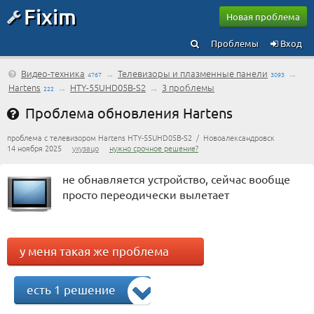
Fixim
Новая проблема
Проблемы
Вход
Видео-техника
→
Телевизоры и плазменные панели
→
4767
3093
Hartens
→
HTY-55UHD05B-S2
→
3 проблемы
222
Проблема обновления Hartens
проблема с телевизором Hartens HTY-55UHD05B-S2 / Новоалександровск
14 ноября 2025
ухузацо
нужно срочное решение?
не обнавляется устройство, сейчас вообще
просто переодически вылетает
у меня такая же проблема
есть 1 решение