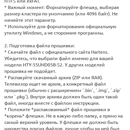
NTFS или exFAT.
* Важный момент: Форматируйте флешку, выбирая
размер кластера по умолчанию (или 4096 байт). Не
меняйте этот параметр.
* Используйте для форматирования официальную
утилиту Windows, а не сторонние программы.
2. Подготовка файла прошивки:
* Скачайте файл с официального сайта Hartens.
Убедитесь, что выбрали файл именно для вашей
модели HTY-55UHD05B-S2. У других моделей
прошивка не подойдет.
* Распакуйте скачанный архив (ZIP или RAR).
Телевизор ищет не архив, а конкретный файл
прошивки (обычно с расширением `.bin`, `.img`, `.zip`
или `.pkg`). Внутри архива должен быть один такой
файл, иногда вместе с файлом инструкции.
* Положите *распакованный* файл прошивки в
*корень* флешки. Не в какую-либо папку, а прямо на
самый верхний уровень. У флешки не должно быть
множества других файлов, лучше чтобы на ней был