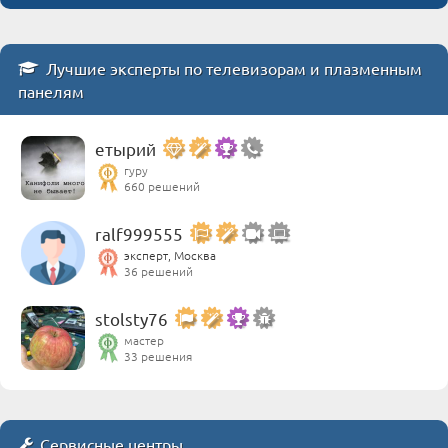
Лучшие эксперты по телевизорам и плазменным
панелям
етырий
гуру
660 решений
ralf999555
эксперт, Москва
36 решений
stolsty76
мастер
33 решения
Сервисные центры,