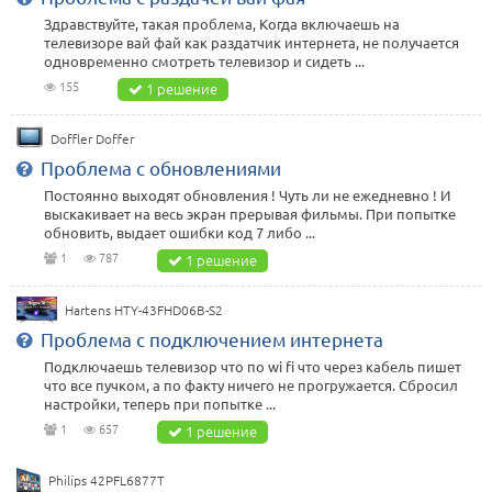
Здравствуйте, такая проблема, Когда включаешь на
телевизоре вай фай как раздатчик интернета, не получается
одновременно смотреть телевизор и сидеть ...
155
1 решение
Doffler Doffer
Проблема с обновлениями
Постоянно выходят обновления ! Чуть ли не ежедневно ! И
выскакивает на весь экран прерывая фильмы. При попытке
обновить, выдает ошибки код 7 либо ...
1
787
1 решение
Hartens HTY-43FHD06B-S2
Проблема с подключением интернета
Подключаешь телевизор что по wi fi что через кабель пишет
что все пучком, а по факту ничего не прогружается. Сбросил
настройки, теперь при попытке ...
1
657
1 решение
Philips 42PFL6877T