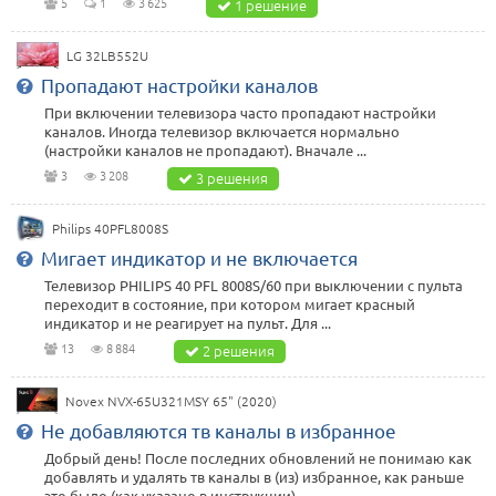
5
1
3 625
1 решение
LG 32LB552U
Пропадают настройки каналов
При включении телевизора часто пропадают настройки
каналов. Иногда телевизор включается нормально
(настройки каналов не пропадают). Вначале ...
3
3 208
3 решения
Philips 40PFL8008S
Мигает индикатор и не включается
Телевизор PHILIPS 40 PFL 8008S/60 при выключении с пульта
переходит в состояние, при котором мигает красный
индикатор и не реагирует на пульт. Для ...
13
8 884
2 решения
Novex NVX-65U321MSY 65" (2020)
Не добавляются тв каналы в избранное
Добрый день! После последних обновлений не понимаю как
добавлять и удалять тв каналы в (из) избранное, как раньше
это было (как указано в инструкции)...