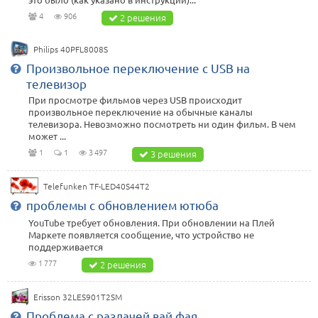
4
906
2 решения
Philips 40PFL8008S
Произвольное переключение с USB на
телевизор
При просмотре фильмов через USB происходит
произвольное переключение на обычные каналы
телевизора. Невозможно посмотреть ни один фильм. В чем
может ...
1
1
3 497
3 решения
Telefunken TF-LED40S44T2
проблемы с обновлением ютюба
YouTube требует обновления. При обновлении на Плей
Маркете появляется сообщение, что устройство не
поддерживается
1 777
2 решения
Erisson 32LES901T2SM
Проблема с раздачей вай фая