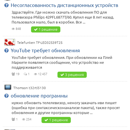
Несогласованность дистанционных устройств
Здраствуйте. Где можно скачать обновления ПО для
телевизора Philips 42PFL6877T/60. Купил еще 8 лет назад.
Пользовался мало, был в коробке. Все ...
848
1 решение
Telefunken TF-LED32S39T2S
YouTube требует обновления
YouTube требует обновления. При обновлении на Плей
Маркете появляется сообщение, что устройство не
поддерживается
19
1
12 457
3 решения
Thomson t32rtl5130
обновление программы
нужно обновить телелевизор, немогу закачать иви пишет
(ошибка при синтаксическоманализе пакета), также просят
обновления и другие программы которые ...
1
254
1 решение