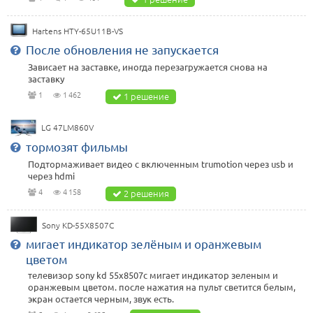
Hartens HTY-65U11B-VS
После обновления не запускается
Зависает на заставке, иногда перезагружается снова на
заставку
1
1 462
1 решение
LG 47LM860V
тормозят фильмы
Подтормаживает видео с включенным trumotion через usb и
через hdmi
4
4 158
2 решения
Sony KD-55X8507C
мигает индикатор зелёным и оранжевым
цветом
телевизор sony kd 55x8507c мигает индикатор зеленым и
оранжевым цветом. после нажатия на пульт светится белым,
экран остается черным, звук есть.