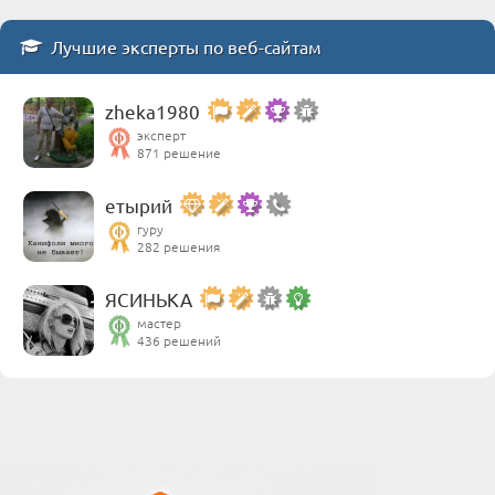
Лучшие эксперты по веб-сайтам
zheka1980
эксперт
871 решение
етырий
гуру
282 решения
ЯСИНЬКА
мастер
436 решений