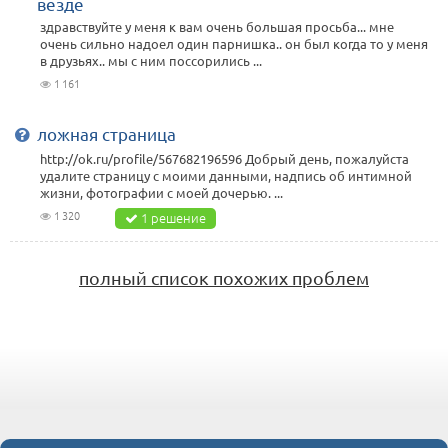
везде
здравствуйте у меня к вам очень большая просьба... мне
очень сильно надоел один парнишка.. он был когда то у меня
в друзьях.. мы с ним поссорились ...
1 161
ложная страница
http://ok.ru/profile/567682196596 Добрый день, пожалуйста
удалите страницу с моими данными, надпись об интимной
жизни, фотографии с моей дочерью. ...
1 320
1 решение
полный список похожих проблем