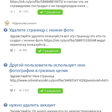
https://ok.ru/profile/586848819475/ я считаю что не
справедливо пострадал и не предупредив меня ...
1
1 041
1 решение
«Одноклассники»
Удалите страницу с моими фото
Здравствуйте удалите пожалуйста вот эту страницу это кто-то
создал с моими фото https://ok.ru/profile/588915330348 ведут
переписку пожалуйста ...
2
904
1 решение
Другой пользователь использует мои
фотографии в грязных целях
Здравствуйте! Моя страница
http://www.odnoklassniki.ru/profile/344925411028;jsessionid=b6
...
8
3 423
2 решения
нужно удалить аккаунт
Здравствуйте. От моего имени кто-то зарегистрировался в