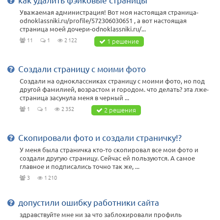
Уважаемая администрация! Вот моя настоящая страница-
odnoklassniki.ru/profile/572306030651 , а вот настоящая
страница моей дочери-odnoklassniki.ru/...
11
1
2 122
1 решение
Создали страницу с моими фото
Создали на одноклассниках страницу с моими фото, но под
другой фамилией, возрастом и городом. что делать? эта лже-
страница засунула меня в черный ...
1
1
2 352
2 решения
Скопировали фото и создали страничку!?
У меня была страничка кто-то скопировал все мои фото и
создали другую страницу. Сейчас ей пользуются. А самое
главное и подписались точно так же, ...
3
1 210
допустили ошибку работники сайта
здравствуйте мне ни за что заблокировали профиль