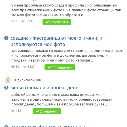
у меня проблема кто-то создал профиль с использованием
всех практически моих фото и на главном фото страницы так
же моя фотография каким-то образом он ...
1
1 329
2 решения
создана лжестраница от моего имени, и
используются мои фото
злоумышленниками создана лжестраница на одноклассниках
и используется мои фото и документы, договор купли
продажи квартиры и на моем фото написан ...
32
4 527
11 решений
«Одноклассники»
меня взломали и просят денег
добрый день, мне срочно нужна ваша помощь меня
взломали в одноклассниках и у моих боевых товарищей
просят денег , большая к вам просьба заблокируйте ...
1 331
2 решения
как удалить фэйковые страницы