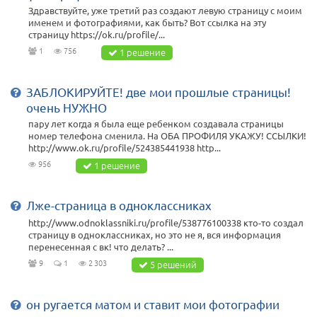
Здравствуйте, уже третий раз создают левую страницу с моим
именем и фотографиями, как быть? Вот ссылка на эту
страницу https://ok.ru/profile/...
1
756
1 решение
ЗАБЛОКИРУЙТЕ! две мои прошлые страницы!
очень НУЖНО
пару лет когда я была еще ребенком создавала страницы
номер телефона сменила. На ОБА ПРОФИЛЯ УКАЖУ! ССЫЛКИ!
http://www.ok.ru/profile/524385441938 http...
956
1 решение
Лже-страница в одноклассниках
http://www.odnoklassniki.ru/profile/538776100338 кто-то создал
страницу в одноклассниках, но это не я, вся информация
перенесенная с вк! что делать? ...
9
1
2 303
5 решений
он ругается матом и ставит мои фотографии