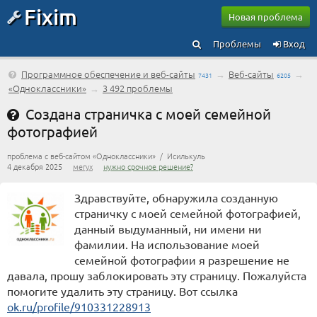
Fixim
Новая проблема
Проблемы
Вход
Программное обеспечение и веб-сайты
→
Веб-сайты
→
7431
6205
«Одноклассники»
→
3 492 проблемы
Создана страничка с моей семейной
фотографией
проблема с веб-сайтом «Одноклассники» / Исилькуль
4 декабря 2025
мегух
нужно срочное решение?
Здравствуйте, обнаружила созданную
страничку с моей семейной фотографией,
данный выдуманный, ни имени ни
фамилии. На использование моей
семейной фотографии я разрешение не
давала, прошу заблокировать эту страницу. Пожалуйста
помогите удалить эту страницу. Вот ссылка
ok.ru/profile/910331228913