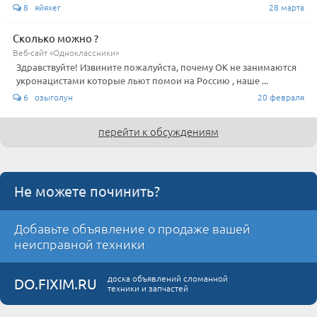
8 яйяхег
28 марта
Сколько можно ?
Веб-сайт «Одноклассники»
Здравствуйте! Извините пожалуйста, почему ОК не занимаются
укронацистами которые льют помои на Россию , наше ...
6 озыголун
20 февраля
перейти к обсуждениям
Не можете починить?
Добавьте объявление о продаже вашей
неисправной техники
доска объявлений сломанной
DO.FIXIM.RU
техники и запчастей