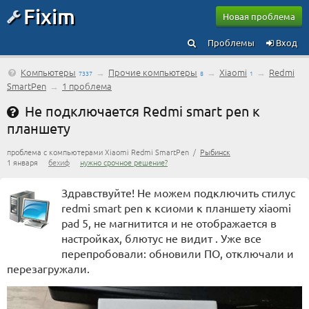
Fixim
Новая проблема
Проблемы
Вход
Компьютеры
→
Прочие компьютеры
→
Xiaomi
→
Redmi
7337
8
1
SmartPen
→
1 проблема
Не подключается Redmi smart pen к
планшету
проблема с компьютерами Xiaomi Redmi SmartPen /
Рыбинск
1 января
бехиф
нужно срочное решение?
Здравствуйте! Не можем подключить стилус
redmi smart pen к ксиоми к планшету xiaomi
pad 5, не магнитится и не отображается в
настройках, блютус не видит . Уже все
перепробовали: обновили ПО, отключали и
перезагружали.