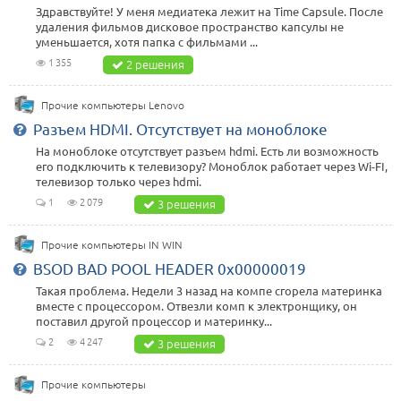
Здравствуйте! У меня медиатека лежит на Time Capsule. После
удаления фильмов дисковое пространство капсулы не
уменьшается, хотя папка с фильмами ...
1 355
2 решения
Прочие компьютеры Lenovo
Разъем HDMI. Отсутствует на моноблоке
На моноблоке отсутствует разъем hdmi. Есть ли возможность
его подключить к телевизору? Моноблок работает через Wi-FI,
телевизор только через hdmi.
1
2 079
3 решения
Прочие компьютеры IN WIN
BSOD BAD POOL HEADER 0x00000019
Такая проблема. Недели 3 назад на компе сгорела материнка
вместе с процессором. Отвезли комп к электронщику, он
поставил другой процессор и материнку...
2
4 247
3 решения
Прочие компьютеры