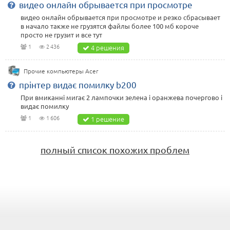
видео онлайн обрывается при просмотре
видео онлайн обрывается при просмотре и резко сбрасывает
в начало также не грузятся файлы более 100 мб короче
просто не грузит и все тут
1
2 436
4 решения
Прочие компьютеры Acer
прінтер видає помилку b200
При вмиканні мигає 2 лампочки зелена і оранжева почергово і
видає помилку
1
1 606
1 решение
полный список похожих проблем