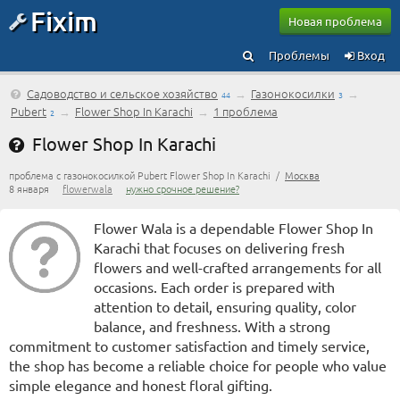
Fixim
Новая проблема
Проблемы
Вход
Садоводство и сельское хозяйство
→
Газонокосилки
→
44
3
Pubert
→
Flower Shop In Karachi
→
1 проблема
2
Flower Shop In Karachi
проблема с газонокосилкой Pubert Flower Shop In Karachi /
Москва
8 января
flowerwala
нужно срочное решение?
Flower Wala is a dependable Flower Shop In
Karachi that focuses on delivering fresh
flowers and well-crafted arrangements for all
occasions. Each order is prepared with
attention to detail, ensuring quality, color
balance, and freshness. With a strong
commitment to customer satisfaction and timely service,
the shop has become a reliable choice for people who value
simple elegance and honest floral gifting.