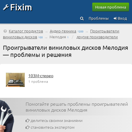
Fixim
Новая проблема
Проблемы
Вход
Каталог продуктов
→
Аудио-техника
→
Проигрыватели
1200
виниловых дисков
→
Мелодия
/
другие производители
105
1
Проигрыватели виниловых дисков Мелодия
— проблемы и решения
103М-стерео
1 проблема
Помогайте решать проблемы проигрывателей
виниловых дисков Мелодия
делитесь своими знаниями
становитесь экспертом