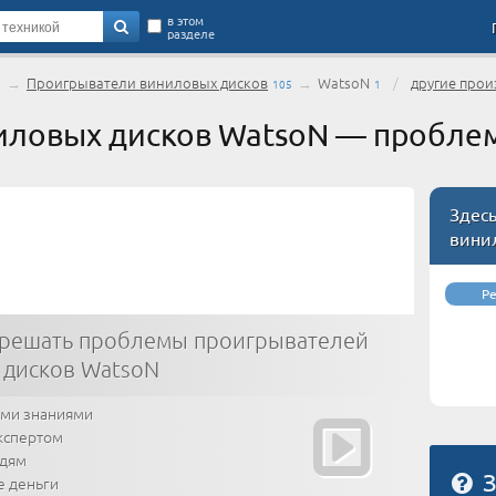
в этом
разделе
→
Проигрыватели виниловых дисков
→
WatsoN
/
другие прои
0
105
1
иловых дисков WatsoN — пробле
Здес
вини
Р
 решать проблемы проигрывателей
 дисков WatsoN
ими знаниями
кспертом
юдям
З
е деньги