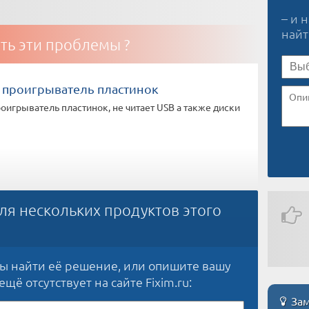
– и 
най
ть эти проблемы ?
т проигрыватель пластинок
роигрыватель пластинок, не читает USB а также диски
ля нескольких продуктов этого
бы найти её решение, или опишите вашу
щё отсутствует на сайте Fixim.ru:
Зам