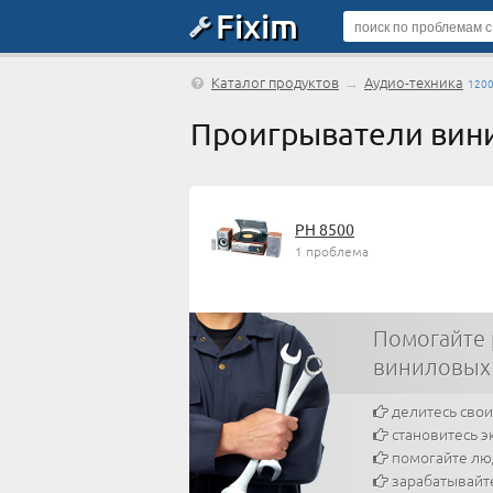
Fixim
Каталог продуктов
→
Аудио-техника
120
Проигрыватели вин
PH 8500
1 проблема
Помогайте
виниловых
делитесь сво
становитесь э
помогайте л
зарабатывайт