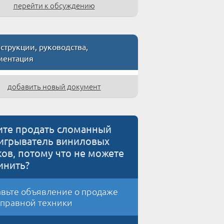
перейти к обсуждению
трукции, руководства,
ментация
добавить новый документ
ите продать сломанный
игрыватель виниловых
ков, потому что не можете
инить?
вьте объявление о продаже
правной техники