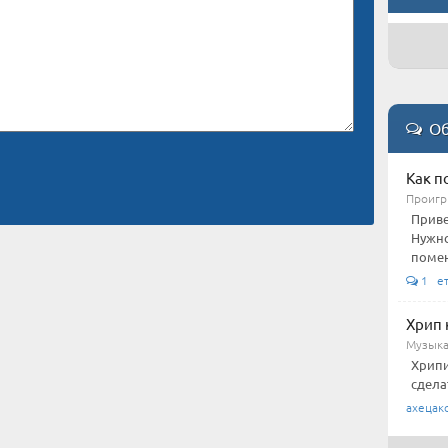
Об
Как п
Проигр
Приве
Нужно
помен
1 е
Хрип 
Музыка
Хрипи
сдела
ахецак