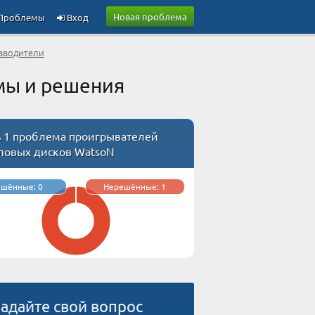
Новая проблема
Проблемы
Вход
зводители
мы и решения
ь 1 проблема проигрывателей
ловых дисков WatsoN
ешённые: 0
Нерешённые: 1
адайте свой вопрос