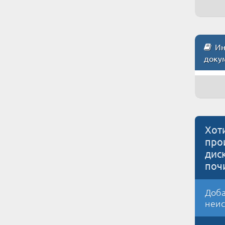
Инс
доку
Хот
про
дис
поч
Доба
неис