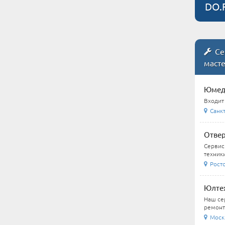
DO.
Се
маст
Юмеди
Входит
Санкт
Отвер
Сервис
техники
Росто
Юлтех
Наш се
ремонт
Москв