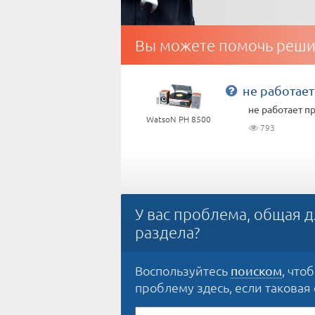
Вы можете помочь реши
не работае
не работает п
WatsoN PH 8500
793
У вас проблема, общая д
раздела?
Воспользуйтесь
, что
поиском
проблему здесь, если таковая е