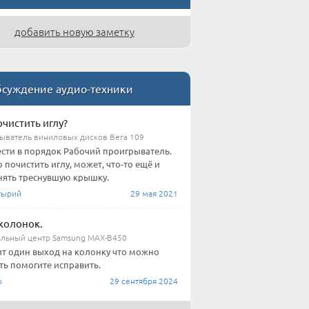
добавить новую заметку
суждение аудио-техники
очистить иглу?
ыватель виниловых дисков Вега 109
сти в порядок Рабочий проигрыватель.
 почистить иглу, может, что-то ещё и
ять треснувшую крышку.
тырий
29 мая 2021
колонок.
льный центр Samsung MAX-B450
т один выход на колонку что можно
ть помогите исправить.
о
29 сентября 2024