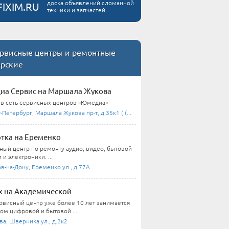
доска объявлений сломанной
FIXIM.RU
техники и запчастей
рвисные центры и ремонтные
ерские
а Сервис на Маршала Жукова
 в сеть сервисных центров «Юмедиа»
-Петербург, Маршала Жукова пр-т, д.35к1 ( (...
тка на Еременко
ный центр по ремонту аудио, видео, бытовой
 и электроники. ...
в-на-Дону, Еременко ул., д.77А
 на Академической
рвисный центр уже более 10 лет занимается
ом цифровой и бытовой ...
а, Шверника ул., д.2к2