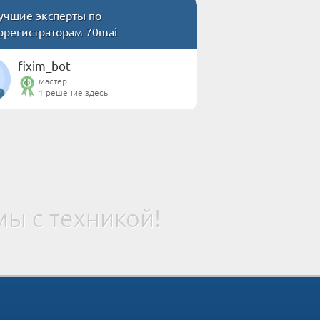
чшие эксперты по
орегистраторам 70mai
fixim_bot
мастер
1 решение здесь
ы с техникой!