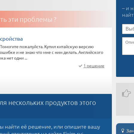
– и 
най
ть эти проблемы ?
сройства
Помогите пожалуйста. Купил китайскую версию
 ошибке и не знаю что мне с ним делать. Английского
ка нет одни ...
1 решение
ля нескольких продуктов этого
бы найти её решение, или опишите вашу
Зам
щё отсутствует на сайте Fixim.ru: