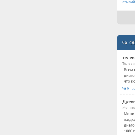
етырий
Об
телев
Телеви
Всем 
диаго
что ко
6 cd
Древн
Монито
Монит
жидко
диаго
1080 п