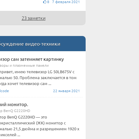
8 7 февраля 2021
23 заметки
суждение видео-техники
изор сам затемняет картинку
зоры и плазменные панели
привет, имею телевизор LG 50LB675V с
налью 50. Проблема заключается в том
гда хочет телевизор сам ...
code
22 января 2021
ий монитор.
р BenQ G2220HD
ор BenQ G2220HD — это
кристаллический (ЖК) монитор с
налью 21,5 дюйма и разрешением 1920 x
икселей ...