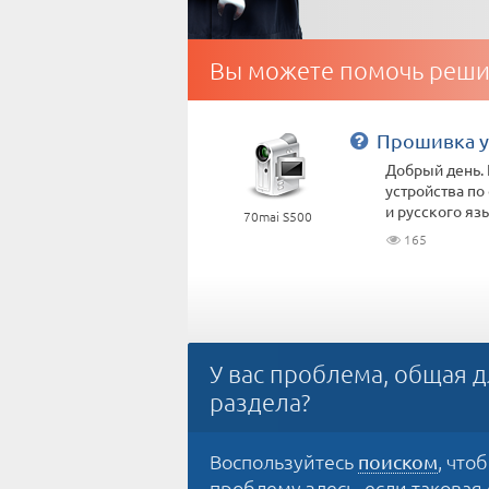
Вы можете помочь реши
Прошивка у
Добрый день. 
устройства по
и русского язы
70mai S500
165
У вас проблема, общая д
раздела?
Воспользуйтесь
, что
поиском
проблему здесь, если таковая е