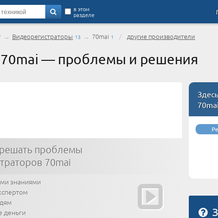
в этом
разделе
→
Видеорегистраторы
→
70mai
/
другие производители
7
13
1
 70mai — проблемы и решения
Здес
70ma
Р
 решать проблемы
траторов 70mai
ими знаниями
кспертом
юдям
З
е деньги