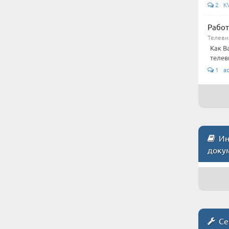
2 KV
Работ
Телеви
Как В
телев
1 ad
Инс
доку
Се