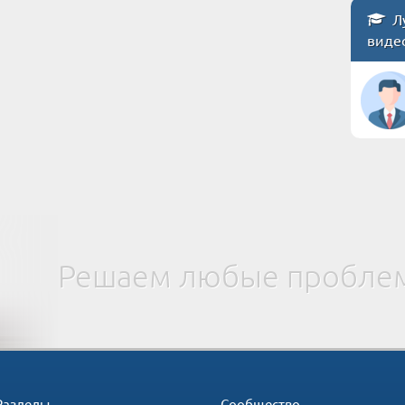
Лу
виде
Решаем любые проблем
Разделы
Сообщество