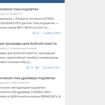
ичение тока подсветки
зор LG 42LB653V
евизорах с блоками питания LGP3942-
 (EAX65423701) датчик тока подсветки —
резисторов R811-R818 состоит из ...
23 1 ноября 2020
ые прошивки для Android smart tv
зоры и плазменные панели
вки для Android smart tv, громадный
ень, гарантийная линейка телевизоров,
вки платные http://...
15
1 28 июля 2021
ичение тока драйвера подсветки
зор Sony KDL-42W653A
итания светодиодов подсветки
няется LED-драйвер ST420AU-4S01,
ляется ШИМ-контроллером BD9422EFV. В