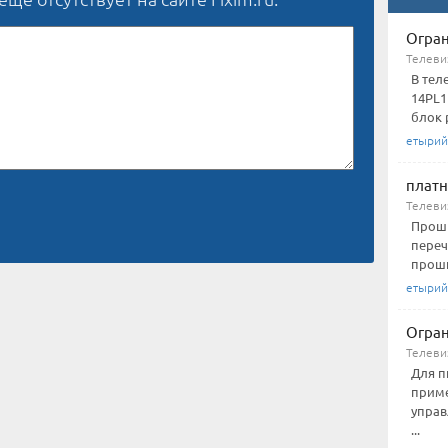
Огран
Телеви
В тел
14PL1
блок 
етырий
платн
Телеви
Проши
переч
проши
етырий
Огран
Телеви
Для п
приме
управ
...