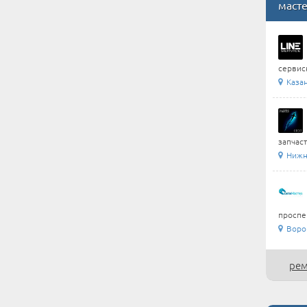
маст
сервис
Каза
запчаст
Нижни
проспек
Воро
рем