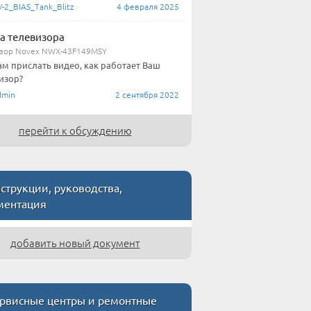
-2_BIAS_Tank_Blitz
4 февраля 2025
а телевизора
зор Novex NWX-43F149MSY
ам прислать видео, как работает Ваш
изор?
min
2 сентября 2022
перейти к обсуждению
трукции, руководства,
ментация
добавить новый документ
рвисные центры и ремонтные