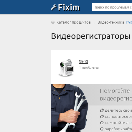
Fixim
Каталог продуктов
→
Видео-техника
476
Видеорегистраторы
S500
1 проблема
Помогайте
видеорегис
делитесь сво
становитесь э
помогайте л
зарабатывайт