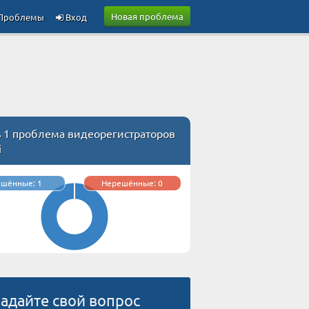
Новая проблема
Проблемы
Вход
ь 1 проблема видеорегистраторов
i
ешённые: 1
Нерешённые: 0
адайте свой вопрос