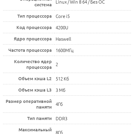
Linux / Win 8 64 / Без ОС
система
Тип процессора
Core i5
Код процессора
4200U
Ядро процессора
Haswell
Частота процессора
1600МГц
Количество ядер
2
процессора
Объем кэша L2
512 Кб
Объем кэша L3
3 Мб
Размер оперативной
4Гб
памяти
Тип памяти
DDR3
Максимальный
8Гб