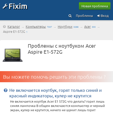
Fixim
Новая проблема
Проблемы
Вход
Каталог
→
Компьютеры
→
Ноутбуки
→
Acer
→
7337
3288
555
Aspire E1-572G
1
Проблемы с ноутбуком Acer
Aspire E1-572G
Вы можете помочь решить эти проблемы ?
Не включается ноутбук, горят только синий и
красный индикаторы, кулер не крутится
Не включается ноутбук Acer E1 572G что делать? горит лишь
синяя лампочка В общем включаются компьютер и черный
экран, кулер не крутится, ничего не шумит лишь горит