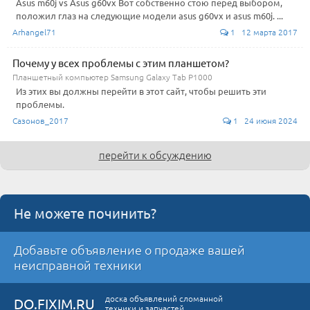
Asus m60j vs Asus g60vx Вот собственно стою перед выбором,
положил глаз на следующие модели asus g60vx и asus m60j. ...
Arhangel71
1 12 марта 2017
Почему у всех проблемы с этим планшетом?
Планшетный компьютер Samsung Galaxy Tab P1000
Из этих вы должны перейти в этот сайт, чтобы решить эти
проблемы.
Сазонов_2017
1 24 июня 2024
перейти к обсуждению
Не можете починить?
Добавьте объявление о продаже вашей
неисправной техники
доска объявлений сломанной
DO.FIXIM.RU
техники и запчастей