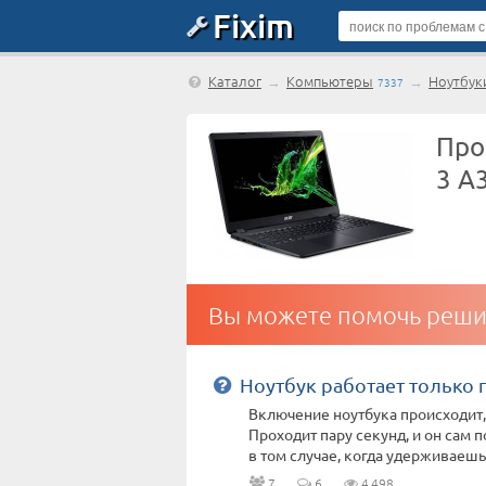
Fixim
Каталог
→
Компьютеры
→
Ноутбук
7337
Про
3 A
Вы можете помочь реши
Ноутбук работает только
Включение ноутбука происходит,
Проходит пару секунд, и он сам 
в том случае, когда удерживаешь 
7
6
4 498