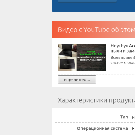
Видео с YouTube об это
Ноутбук Ace
пыли и зам
Всем привет!
системы охла
ещё видео...
Характеристики продукт
Тип
н
Операционная система
E