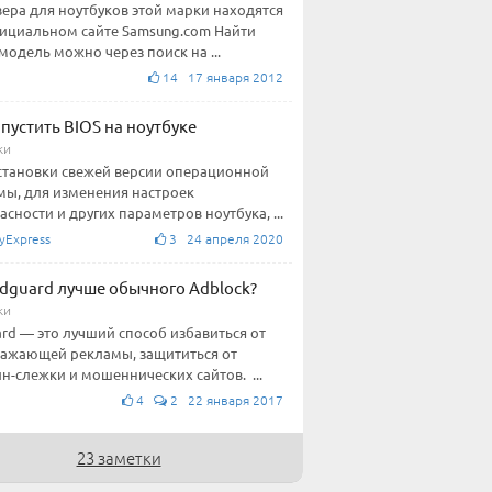
ера для ноутбуков этой марки находятся
ициальном сайте Samsung.com Найти
модель можно через поиск на ...
14 17 января 2012
апустить BIOS на ноутбуке
ки
становки свежей версии операционной
мы, для изменения настроек
асности и других параметров ноутбука, ...
yExpress
3 24 апреля 2020
dguard лучше обычного Adblock?
ки
rd — это лучший способ избавиться от
ажающей рекламы, защититься от
н-слежки и мошеннических сайтов. ...
4
2 22 января 2017
23 заметки