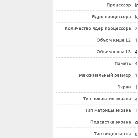
Процессор
I
Ядро процессора
I
Количество ядер процессора
2
Объем кэша L2
1
Объем кэша L3
4
Память
4
Максимальный размер
1
Экран
1
Тип покрытия экрана
а
Тип матрицы экрана
T
Подсветка экрана
с
Тип видеокарты
в