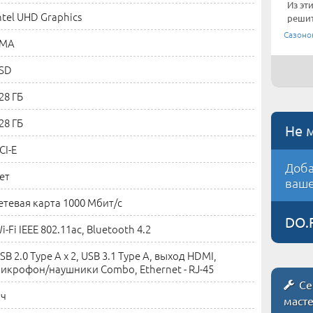
Из эт
ntel UHD Graphics
решит
Сазоно
SMA
SD
28 ГБ
28 ГБ
Не 
CI-E
Доба
ет
ваше
етевая карта 1000 Мбит/c
DO.
i-Fi IEEE 802.11ac, Bluetooth 4.2
SB 2.0 Type A x 2, USB 3.1 Type A, выход HDMI,
икрофон/наушники Combo, Ethernet - RJ-45
Се
 ч
маст