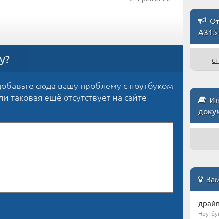
От
A315
у?
ст
обавьте сюда вашу проблему с ноутбуком
сли таковая ещё отсутствует на сайте
Ин
доку
Зам
драйв
Ноутбу