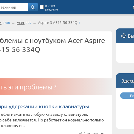
в этом
разделе
и
→
Acer
→
Aspire 3 A315-56-334Q
3288
555
1
Вы
блемы с ноутбуком Acer Aspire
315-56-334Q
Здес
ть эти проблемы ?
Р
 при удержании кнопки клавиатуры
 если нажать на любую клавишу клавиатуры.
по себе включается. Но работает он нормально только
клавишу и ...
1 решение