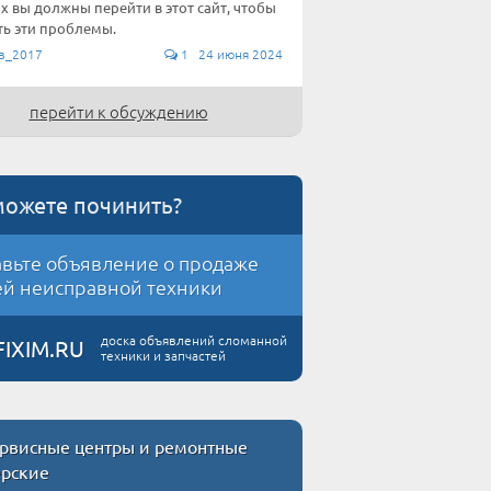
их вы должны перейти в этот сайт, чтобы
ь эти проблемы.
в_2017
1 24 июня 2024
перейти к обсуждению
можете починить?
вьте объявление о продаже
й неисправной техники
доска объявлений сломанной
FIXIM.RU
техники и запчастей
рвисные центры и ремонтные
ерские