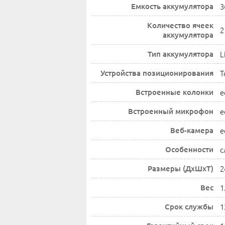
Емкость аккумулятора
3
Количество ячеек
2
аккумулятора
Тип аккумулятора
L
Устройства позиционирования
T
Встроенные колонки
е
Встроенный микрофон
е
Веб-камера
е
Особенности
с
Размеры (ДхШхТ)
2
Вес
1
Срок службы
1