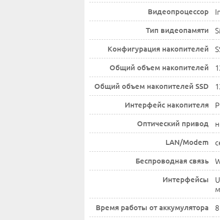
Видеопроцессор
I
Тип видеопамяти
Конфигурация накопителей
S
Общий объем накопителей
1
Общий объем накопителей SSD
1
Интерфейс накопителя
P
Оптический привод
н
LAN/Modem
с
Беспроводная связь
W
Интерфейсы
U
м
Время работы от аккумулятора
8