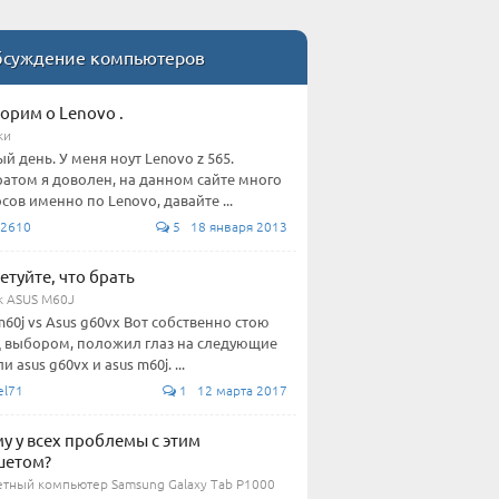
суждение компьютеров
орим о Lenovo .
ки
й день. У меня ноут Lenovo z 565.
атом я доволен, на данном сайте много
сов именно по Lenovo, давайте ...
2610
5 18 января 2013
етуйте, что брать
к ASUS M60J
m60j vs Asus g60vx Вот собственно стою
 выбором, положил глаз на следующие
 asus g60vx и asus m60j. ...
el71
1 12 марта 2017
у у всех проблемы с этим
шетом?
тный компьютер Samsung Galaxy Tab P1000