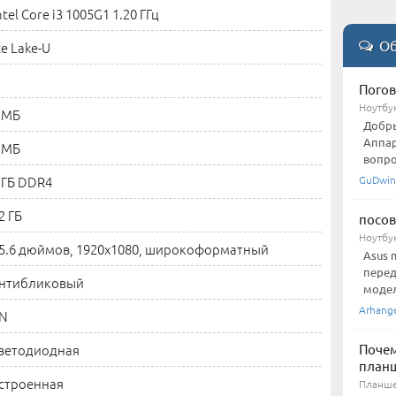
ntel Core i3 1005G1 1.20 ГГц
Об
ce Lake-U
Погов
Ноутбу
 МБ
Добры
Аппар
 МБ
вопро
 ГБ DDR4
GuDwin
2 ГБ
посов
Ноутбу
5.6 дюймов, 1920x1080, широкоформатный
Asus 
перед
нтибликовый
модели
Arhang
N
ветодиодная
Почем
план
строенная
Планше