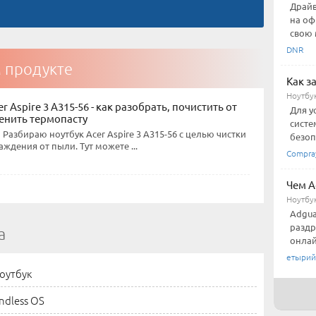
Драйв
на оф
свою 
DNR
м продукте
Как з
Ноутбу
r Aspire 3 A315-56 - как разобрать, почистить от
Для у
енить термопасту
систе
 Разбираю ноутбук Acer Aspire 3 A315-56 с целью чистки
безоп
ждения от пыли. Тут можете ...
Compra
Чем A
Ноутбу
Adgua
раздр
а
онлай
етырий
оутбук
ndless OS