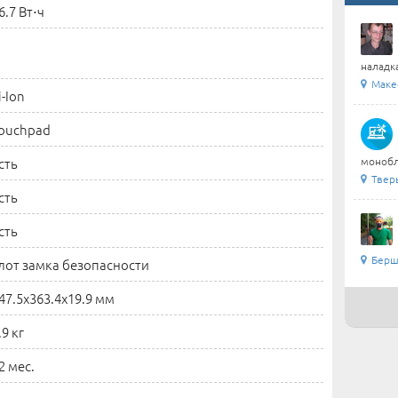
6.7 Вт⋅ч
наладка
Маке
i-Ion
ouchpad
сть
монобл
Тверь
сть
сть
Берша
лот замка безопасности
47.5x363.4x19.9 мм
.9 кг
2 мес.