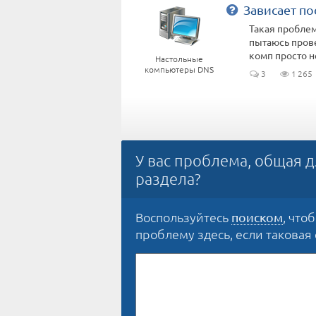
Зависает по
Такая проблем
пытаюсь прове
комп просто не 
Настольные
компьютеры DNS
3
1 265
У вас проблема, общая д
раздела?
Воспользуйтесь
, что
поиском
проблему здесь, если таковая е