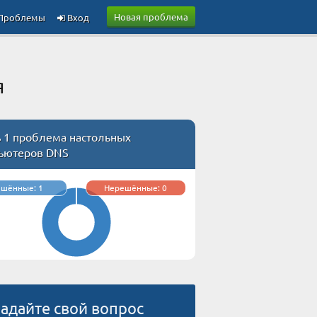
Новая проблема
Проблемы
Вход
я
ь 1 проблема настольных
ьютеров DNS
ешённые: 1
Нерешённые: 0
адайте свой вопрос