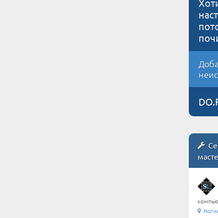
Хот
нас
пот
поч
Доба
неис
DO.
Се
маст
компью
Ноги