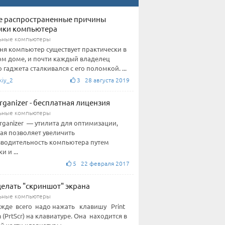
е распространенные причины
мки компьютера
ьные компьютеры
ня компьютер существует практически в
м доме, и почти каждый владелец
о гаджета сталкивался с его поломкой. ...
kiy_2
3 28 августа 2019
rganizer - бесплатная лицензия
ьные компьютеры
rganizer — утилита для оптимизации,
ая позволяет увеличить
водительность компьютера путем
и и ...
5 22 февраля 2017
делать "скриншот" экрана
ьные компьютеры
ежде всего надо нажать клавишу Print
n (PrtScr) на клавиатуре. Она находится в