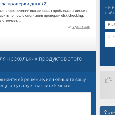
сле проверки диска Z
– и 
а при включении высвечивает проблема на диске z.
най
рить но после окончания проверки disk checking,
отвечает. ...
3 решения
ля нескольких продуктов этого
бы найти её решение, или опишите вашу
щё отсутствует на сайте Fixim.ru:
Зам