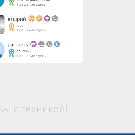
1 решение здесь
етырий
гуру
1 решение здесь
partners
опытный
1 решение здесь
ы с техникой!