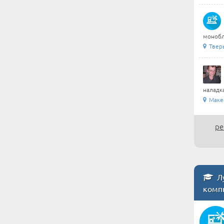
монобл
Тверь
наладка
Маке
ре
Лу
комп