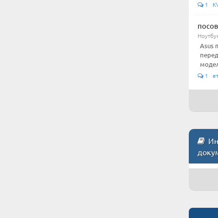
1 KV-
посов
Ноутбу
Asus 
перед
модели
1 е
Инс
доку