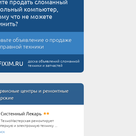
ите продать сломанный
тольный компьютер,
ому что не можете
инить?
вьте объявление о продаже
правной техники
доска объявлений сломанной
FIXIM.RU
техники и запчастей
рвисные центры и ремонтные
ерские
Системный Лекарь
ТехноМастерская ремонтирует
терную и электронную технику ...
нск