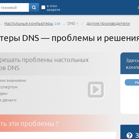
в этом
разделе
→
Настольные компьютеры
→
DNS
/
другие производители
238
1
теры DNS — проблемы и решени
 решать проблемы настольных
Здес
комп
ов DNS
ими знаниями
Р
кспертом
юдям
е деньги
ть эти проблемы ?
З