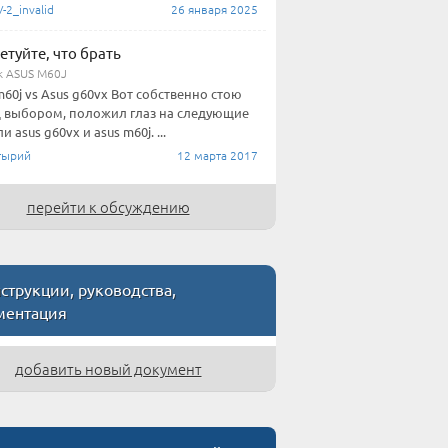
2_invalid
26 января 2025
етуйте, что брать
к ASUS M60J
m60j vs Asus g60vx Вот собственно стою
 выбором, положил глаз на следующие
 asus g60vx и asus m60j. ...
тырий
12 марта 2017
перейти к обсуждению
трукции, руководства,
ментация
добавить новый документ