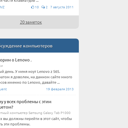
й части клавиатуры ...
HVZ
10
2 7 августа 2011
20 заметок
суждение компьютеров
орим о Lenovo .
ки
й день. У меня ноут Lenovo z 565.
атом я доволен, на данном сайте много
сов именно по Lenovo, давайте ...
uent
19 февраля 2013
у у всех проблемы с этим
шетом?
тный компьютер Samsung Galaxy Tab P1000
их вы должны перейти в этот сайт, чтобы
ь эти проблемы.