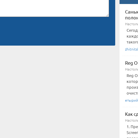
Самы
поло
Настол
Сегод
каждо
таког
zhitnits
Reg O
Настол
Reg O
котор
произ
очистк
етырий
Как с
Настол
1. Пр
Scree