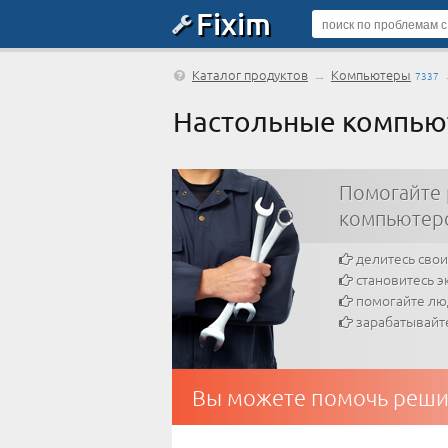
Fixim
Каталог продуктов
→
Компьютеры
7337
Настольные компью
Помогайте
компьютер
делитесь сво
становитесь э
помогайте л
зарабатывайт
Вы можете помочь реши