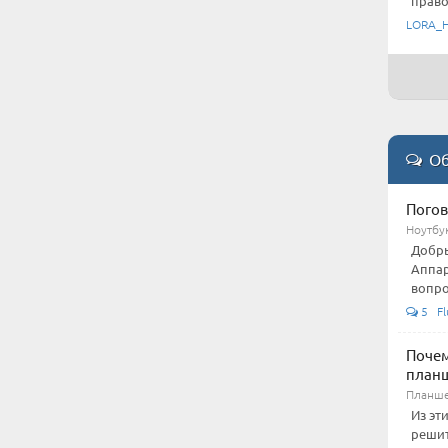
право
LORA_
Об
Погов
Ноутбу
Добры
Аппар
вопро
5 Fl
Почем
план
Планше
Из эт
решит