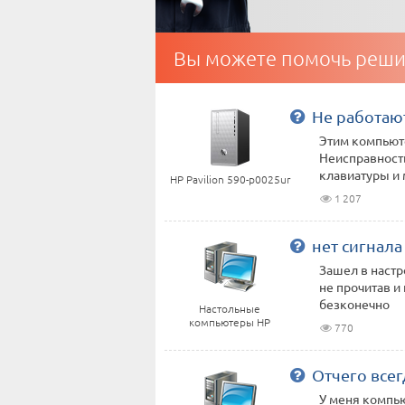
Вы можете помочь реши
Не работаю
Этим компьюте
Неисправност
клавиатуры и 
HP Pavilion 590-p0025ur
1 207
нет сигнала
Зашел в настр
не прочитав и
безконечно
Настольные
компьютеры HP
770
Отчего всег
У меня компью