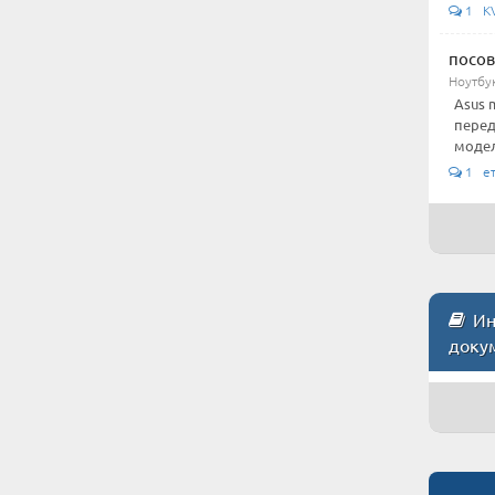
1 KV-
посов
Ноутбу
Asus 
перед
модели
1 е
Инс
доку