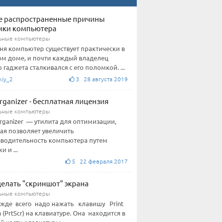
е распространенные причины
мки компьютера
ьные компьютеры
ня компьютер существует практически в
м доме, и почти каждый владелец
о гаджета сталкивался с его поломкой. ...
kiy_2
3 28 августа 2019
rganizer - бесплатная лицензия
ьные компьютеры
rganizer — утилита для оптимизации,
ая позволяет увеличить
водительность компьютера путем
и и ...
5 22 февраля 2017
делать "скриншот" экрана
ьные компьютеры
ежде всего надо нажать клавишу Print
n (PrtScr) на клавиатуре. Она находится в