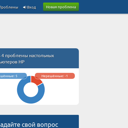
Новая проблема
Проблемы
Вход
ь 4 проблемы настольных
ьютеров HP
ешённые: 5
Нерешённые: -1
адайте свой вопрос