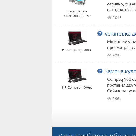
отлично, очень
сегодня, включ
Настольные
компьютеры HP
2 013
установка 
Можно ли уст
просмотра вид
HP Compaq 100eu
2 233
Замена кул
Compaq 100 eu
поставил друг
HP Compaq 100eu
Сейчас запуска
2 964
У вас проблема, общая д