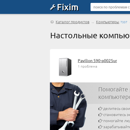
Fixim
Каталог продуктов
→
Компьютеры
7337
Настольные компью
Pavilion 590-p0025ur
1 проблема
Помогайте
компьютер
делитесь сво
становитесь э
помогайте л
зарабатывайт