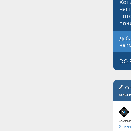
Хот
нас
пот
поч
Доба
неис
DO.
Се
маст
компью
Ноги