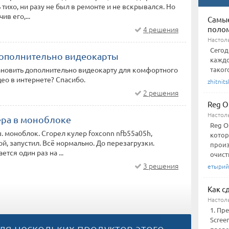
 тихо, ни разу не был в ремонте и не вскрывался. Но
ив его,...
Самы
поло
4 решения
Настол
Сегод
дополнительно видеокарты
каждо
таког
ановить дополнительно видеокарту для комфортного
ео в интернете? Спасибо.
zhitnits
2 решения
Reg O
Настол
ера в моноблоке
Reg O
. моноблок. Сгорел кулер foxconn nfb55a05h,
котор
ой, запустил. Всё нормально. До перезагрузки.
произ
ется один раз на ...
очистк
3 решения
етырий
Как с
Настол
1. Пр
Scree
ля нескольких продуктов этого