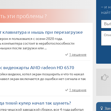
– и 
най
ть эти проблемы ?
т клавиатура и мышь при перезагрузке
ром я пользовался с осени 2020 года.
ь компьютера состоит в неработоспособности
мышки после загрузки или ...
1 решение
 с видеокарты AMD radeon HD 6570
ойки видюхи, хотел экран позширить и что-то нажал
 навел экран включается до ошибки нет сигнала и так
1 решение
да тихий кулер начал так шуметь?
Зам
тер чешской заводской сборки, все 4 года работал