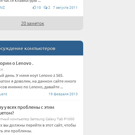
й части клавиатуры ...
HVZ
10
2 7 августа 2011
20 заметок
суждение компьютеров
орим о Lenovo .
ки
й день. У меня ноут Lenovo z 565.
атом я доволен, на данном сайте много
сов именно по Lenovo, давайте ...
uent
19 февраля 2013
у у всех проблемы с этим
шетом?
тный компьютер Samsung Galaxy Tab P1000
их вы должны перейти в этот сайт, чтобы
ь эти проблемы.