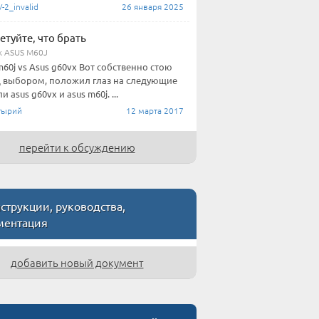
2_invalid
26 января 2025
етуйте, что брать
к ASUS M60J
m60j vs Asus g60vx Вот собственно стою
 выбором, положил глаз на следующие
 asus g60vx и asus m60j. ...
тырий
12 марта 2017
перейти к обсуждению
трукции, руководства,
ментация
добавить новый документ