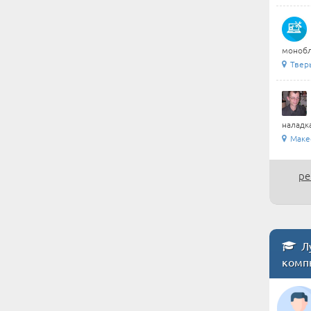
монобл
Тверь
наладка
Маке
ре
Лу
комп