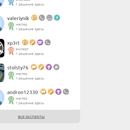
1 решение здесь
valeriynik
мастер
1 решение здесь
xp3rt
эксперт
1 решение здесь
stolsty76
мастер
1 решение здесь
andron12330
мастер
1 решение здесь
все эксперты