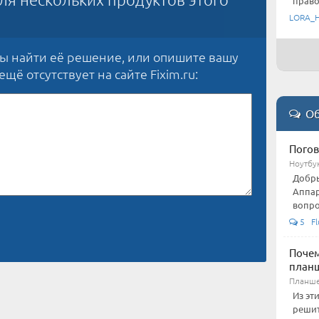
право
LORA_
бы найти её решение, или опишите вашу
щё отсутствует на сайте Fixim.ru:
Об
Погов
Ноутбу
Добры
Аппар
вопро
5 Fl
Почем
план
Планше
Из эт
решит