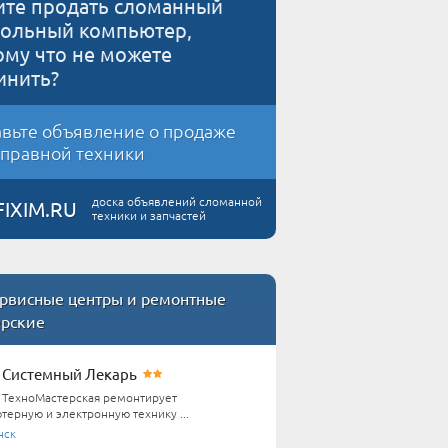
ите продать сломанный
тольный компьютер,
ому что не можете
инить?
вьте объявление о продаже
правной техники
доска объявлений сломанной
FIXIM.RU
техники и запчастей
рвисные центры и ремонтные
ерские
Системный Лекарь
ТехноМастерская ремонтирует
терную и электронную технику ...
нск