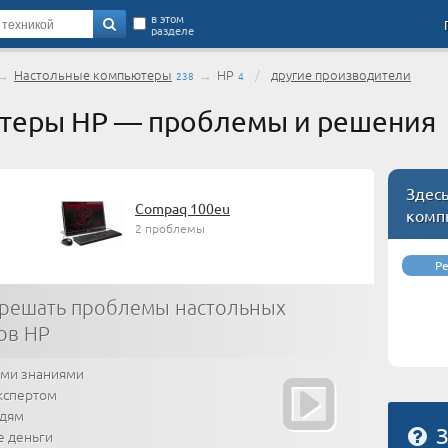
в этом
разделе
→
Настольные компьютеры
→
HP
/
другие производители
238
4
теры HP — проблемы и решения
Здес
Compaq 100eu
комп
2 проблемы
Р
 решать проблемы настольных
ов HP
ими знаниями
кспертом
юдям
З
е деньги