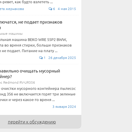
-ревет, как будто взлететь ...
ета жернакова
6 4 мая 2015
лючатся, не подает признаков
и
ьные машины
льная машина BEKO WRE 55P2 BWW,
ла во время стирки, больше признаков
 не подает. Питание на плату ...
1 26 декабря 2025
равильно очищать мусорный
йнер?
с Redmond RV-UR356
 очистки мусорного контейнера пылесос
нд 356 не включается горят три зеленые
чки и через какое-то время ...
3 января 2024
перейти к обсуждению