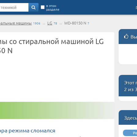
в этом
разделе
ральные машины
→
LG
→
WD-80150 N
1906
78
7
Вы
ы со стиральной машиной LG
0 N
Этот
2 из 
Здес
ора режима сломался
Р