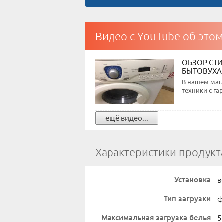
Видео с YouTube об это
ОБЗОР СТ
БЫТОВУХА
В нашем маг
техники с га
ещё видео...
Характеристики продукт
Установка
в
Тип загрузки
ф
Максимальная загрузка белья
5