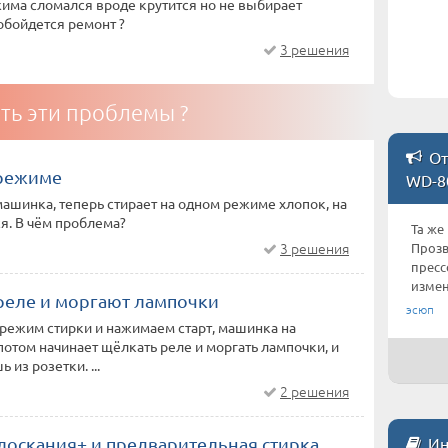
има сломался вроде крутится но не выбирает
 обойдется ремонт ?
3 решения
ть эти проблемы ?
От
 режиме
WD-8
машинка, теперь стирает на одном режиме хлопок, на
я. В чём проблема?
Та же
3 решения
Прозв
пресс
измен
реле и моргают лампочки
эсюп
режим стирки и нажимаем старт, машинка на
потом начинает щёлкать реле и моргать лампочки, и
 из розетки. ...
2 решения
лоскания+ и предварительная стирка
Ин