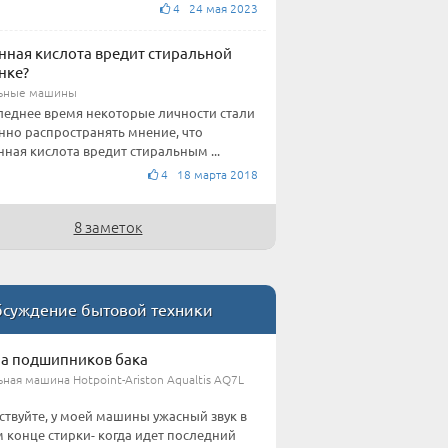
4 24 мая 2023
ная кислота вредит стиральной
нке?
ьные машины
леднее время некоторые личности стали
нно распространять мнение, что
ная кислота вредит стиральным ...
4 18 марта 2018
8 заметок
суждение бытовой техники
а подшипников бака
ная машина Hotpoint-Ariston Aqualtis AQ7L
ствуйте, у моей машины ужасный звук в
 конце стирки- когда идет последний