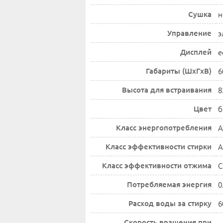
Сушка
н
Управление
э
Дисплей
е
Габариты (ШxГxВ)
6
Высота для встраивания
8
Цвет
б
Класс энергопотребления
A
Класс эффективности стирки
A
Класс эффективности отжима
C
Потребляемая энергия
0
Расход воды за стирку
6
Скорость вращения при