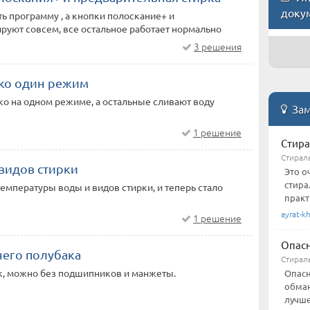
доку
ь программу , а кнопки полоскание+ и
ируют совсем, все остальное работает нормально
3 решения
ко один режим
ко на одном режиме, а остальные сливают воду
Зам
1 решение
Стира
Стирал
видов стирки
Это о
стира
температуры воды и видов стирки, и теперь стало
практ
ayrat-kh
1 решение
Опасн
его полубака
Стирал
к, можно без подшипников и манжеты.
Опасн
обман
лучше,