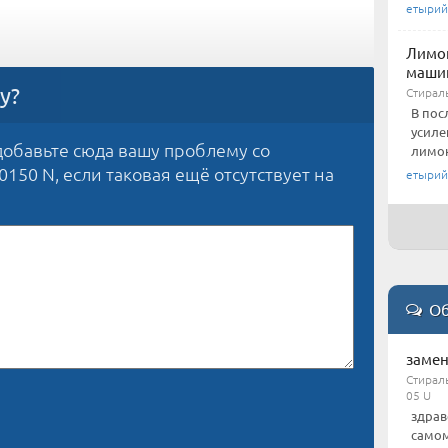
етырий
Лимон
маши
у?
Стирал
В пос
усиле
обавьте сюда вашу проблему со
лимон
50 N, если таковая ещё отсутствует на
етырий
Об
замен
Стираль
05 U
здрав
самом