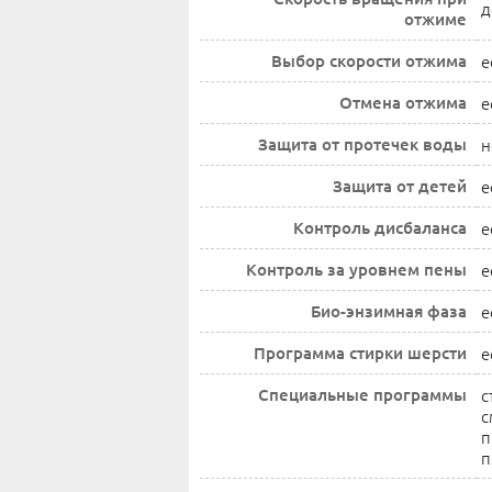
д
отжиме
Выбор скорости отжима
е
Отмена отжима
е
Защита от протечек воды
н
Защита от детей
е
Контроль дисбаланса
е
Контроль за уровнем пены
е
Био-энзимная фаза
е
Программа стирки шерсти
е
Специальные программы
с
с
п
п