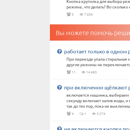
Кнопка крутилка для выбора реж
режима , что делать? Во сколько
5
7 054
Вы можете помочь реши
работает только в одном
При переезде упала стиральная 
другие режимы не переключаетс
11
14 465
при включении щёлкают 
включается машинка, выбираем 
секунду включает залив воды, и 
так до тех пор, пока не выключишь
4
1
3 274
не включаются кнопки по