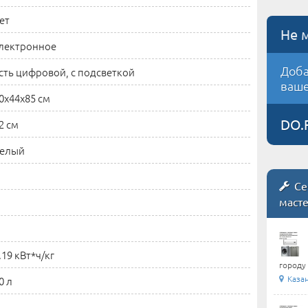
ет
Не 
лектронное
Доба
сть цифровой, с подсветкой
ваше
0x44x85 см
DO.
2 см
елый
Се
маст
.19 кВт*ч/кг
городу 
Каза
0 л