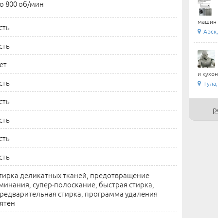
о 800 об/мин
машин 
сть
Арск,
сть
ет
и кухон
сть
Тула,
сть
р
сть
сть
сть
тирка деликатных тканей, предотвращение
минания, супер-полоскание, быстрая стирка,
редварительная стирка, программа удаления
ятен