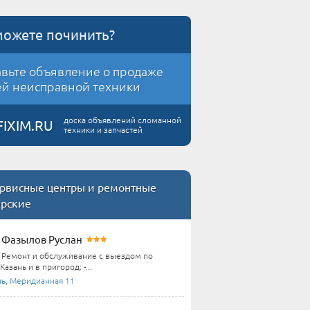
можете починить?
вьте объявление о продаже
й неисправной техники
доска объявлений сломанной
FIXIM.RU
техники и запчастей
рвисные центры и ремонтные
ерские
Фазылов Руслан
Ремонт и обслуживание с выездом по
Казань и в пригород: -...
нь, Меридианная 11