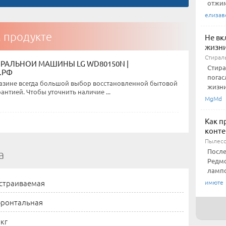
отжим
елизав
м продукте
Не вк
жизн
Стирал
ИРАЛЬНОЙ МАШИНЫ LG WD80150N |
Стира
.РФ
погас
азине всегда большой выбор восстановленной бытовой
жизни
рантией. Чтобы уточнить наличие ...
MgMd
Как п
конте
Пылесо
После
а
Редмо
лампо
страиваемая
имюте
ронтальная
 кг