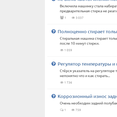
Включила машинку стала набират
предварительная стирка не реаг
1
3 037
Полноценно стирает толь
Стиральная машина стирает толь
после 10 минут стирки.
1 059
Регулятор температуры и 
Стёрся указатель на регуляторе 
непонятно что и как стирать...
1 736
Коррозионный износ задн
Очень необходим задний полуба
1
759