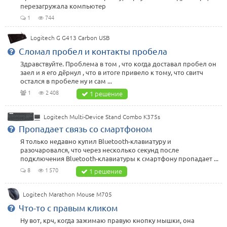
перезагружала компьютер
1
744
Logitech G G413 Carbon USB
Сломал пробел и контакты пробела
Здравствуйте. Проблема в том , что когда доставал пробел он
заел и я его дёрнул , что в итоге привело к тому, что свитч
остался в пробеле ну и сам ...
1
2 408
1 решение
Logitech Multi-Device Stand Combo K375s
Пропадает связь со смартфоном
Я только недавно купил Bluetooth-клавиатуру и
разочаровался, что через несколько секунд после
подключения Bluetooth-клавиатуры к смартфону пропадает ...
8
1 570
1 решение
Logitech Marathon Mouse M705
Что-то с правым кликом
Ну вот, крч, когда зажимаю правую кнопку мышки, она