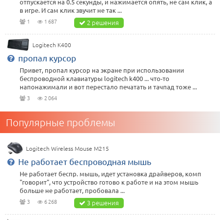
отпускается на 0.5 секунды, и нажимается опять, не сам клик, а
в игре. И сам клик звучит не так ...
1
1 687
2 решения
Logitech K400
пропал курсор
Привет, пропал курсор на экране при использовании
беспроводной клавиатуры logitech k400 ... что-то
напонажимали и вот перестало печатать и тачпад тоже ...
3
2 064
Популярные проблемы
Logitech Wireless Mouse M215
Не работает беспроводная мышь
Не работает беспр. мышь, идет установка драйверов, комп
"говорит", что устройство готово к работе и на этом мышь
больше не работает, пробовала ...
3
6 268
3 решения