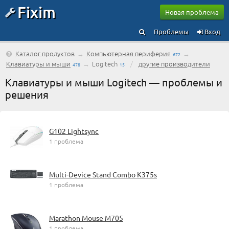
Fixim
Новая проблема
Проблемы
Вход
Каталог продуктов
→
Компьютерная периферия
→
672
Клавиатуры и мыши
→
Logitech
/
другие производители
478
15
Клавиатуры и мыши Logitech — проблемы и
решения
G102 Lightsync
1 проблема
Multi-Device Stand Combo K375s
1 проблема
Marathon Mouse M705
1 проблема