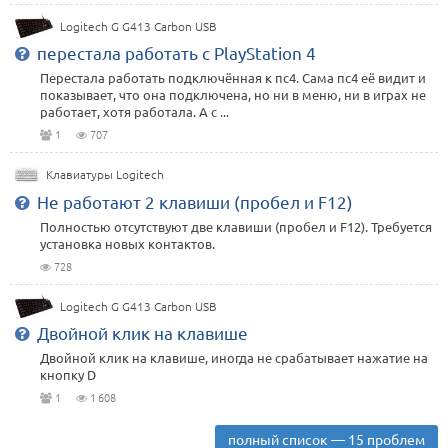
Logitech G G413 Carbon USB
перестала работать с PlayStation 4
Перестала работать подключённая к пс4. Сама пс4 её видит и
показывает, что она подключена, но ни в меню, ни в играх не
работает, хотя работала. А с ...
1
707
Клавиатуры Logitech
Не работают 2 клавиши (пробел и F12)
Полностью отсутствуют две клавиши (пробел и F12). Требуется
установка новых контактов.
728
Logitech G G413 Carbon USB
Двойной клик на клавише
Двойной клик на клавише, иногда не срабатывает нажатие на
кнопку D
1
1 608
полный список — 15 проблем