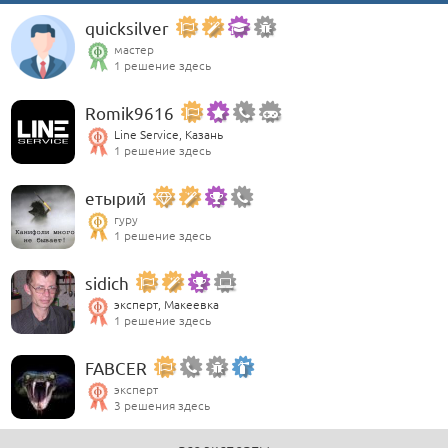
quicksilver
мастер
1 решение здесь
Romik9616
Line Service, Казань
1 решение здесь
етырий
гуру
1 решение здесь
sidich
эксперт, Макеевка
1 решение здесь
FABCER
эксперт
3 решения здесь