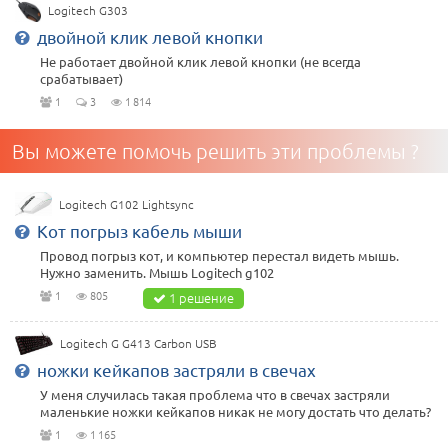
Logitech G303
двойной клик левой кнопки
Не работает двойной клик левой кнопки (не всегда
срабатывает)
1
3
1 814
Вы можете помочь решить эти проблемы ?
Logitech G102 Lightsync
Кот погрыз кабель мыши
Провод погрыз кот, и компьютер перестал видеть мышь.
Нужно заменить. Мышь Logitech g102
1
805
1 решение
Logitech G G413 Carbon USB
ножки кейкапов застряли в свечах
У меня случилась такая проблема что в свечах застряли
маленькие ножки кейкапов никак не могу достать что делать?
1
1 165