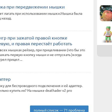
шка при передвижении мышки
ает лагать при использовании мышки.Мышка была
 назад.
игр при зажатой правой кнопке
ую, и правая перестаёт работать
а всех мышках рейзер, при прицеливании (что бы это
зажать первую кнопку мыши и не отпускать )когда
ел прицел ...
аптер
ку для беспроводного подключения и её адаптер.
льно купить их? На мышке deathader v2 pro
полный список — 71 проблема