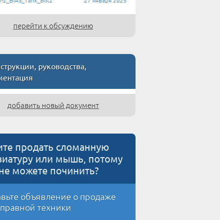
перейти к обсуждению
трукции, руководства,
ментация
добавить новый документ
ите продать сломанную
виатуру или мышь, потому
 не можете починить?
вьте объявление о продаже
правной техники