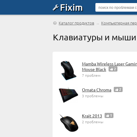
Fixim
Каталог продуктов
→
Компьютерная пе
Клавиатуры и мыши
Mamba Wireless Laser Gami
Mouse Black
2
7 проблем
Ornata Chroma
2
3 проблемы
Krait 2013
1
2 проблемы