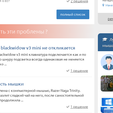
2 решения
6 807
Маке
полный список
ре
ть эти проблемы ?
Лу
мыша
r blackwidow v3 mini не откликается
blackwidow v3 mini клавиатура подключается как и по
по шнуру подсветка всегда одинаковая не меняется
о ...
1 решение
ость мышки
ема с компьютерной мышью, Razer Naga Trinity.
разлит сладкий чай на него, после самостоятельной
продолжила ...
1 решение