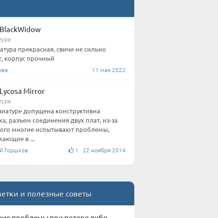
 BlackWidow
тура
атура прекрасная, свичи не сильно
, корпус прочный
юва
11 мая 2022
 Lycosa Mirror
тура
виатуре допущена конструктивна
а, разъем соединения двух плат, из-за
ого многие испытывают проблемы,
ающие в ...
й Горшков
1 22 ноября 2014
етки и полезные советы
ие проблемы при потере либо