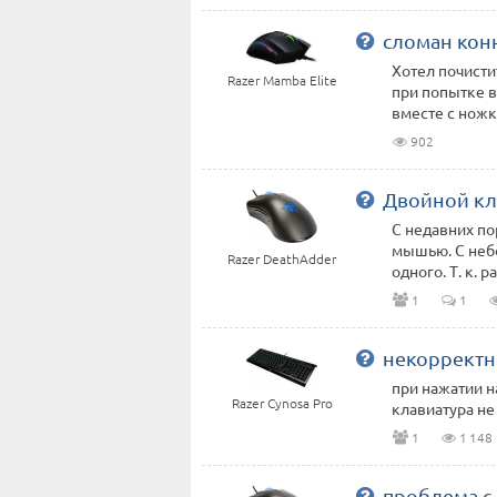
сломан кон
Хотел почистит
Razer Mamba Elite
при попытке 
вместе с нож
902
Двойной кл
С недавних по
мышью. С неб
Razer DeathAdder
одного. Т. к. ра
1
1
некорректн
при нажатии н
Razer Cynosa Pro
клавиатура не
1
1 148
проблема с