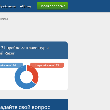
Новая проблема
Проблемы
Вход
ители
 71 проблема клавиатур и
й Razer
шённые: 46
Нерешённые: 25
адайте свой вопрос