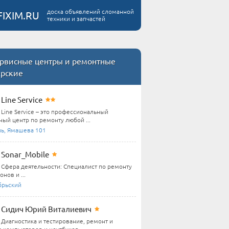
доска объявлений сломанной
FIXIM.RU
техники и запчастей
рвисные центры и ремонтные
ерские
Line Service
Line Service – это профессиональный
ный центр по ремонту любой ...
нь, Ямашева 101
Sonar_Mobile
Сфера деятельности: Специалист по ремонту
нов и ...
брьский
Сидич Юрий Виталиевич
Диагностика и тестирование, ремонт и
 компьютеров и ноутбуков,...