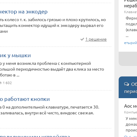
нераб
нектор на энкодер
Клавиа
Фирме
ь колесо т. к. забилось грязью и плохо крутилось, но
подкл
вытащить коннектор идущий к энкодеру вырвал его
(клав
ками
...
1 решение
етырий
ик у мышки
р у меня возникла проблема с компьютерной
ольшой периодичностью выдаёт два клика за место
ботаю в ...
1 602
Об
пери
о работают кнопки
Aoc м
а 0 на дополнительной клавиатуре, печатается 30.
Компью
 заливалась, внутри всё чисто, виндовс свежая.
У мен
домаш
проис
 подключением устройства
4 KV