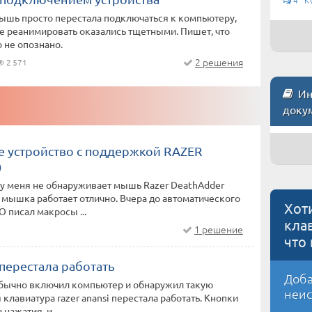
мышь просто перестала подключаться к компьютеру,
е реанимировать оказались тщетными. Пишет, что
о не опознано.
2 решения
2 571
Инс
доку
 устройство с поддержкой RAZER
0
 у меня не обнаруживает мышь Razer DeathAdder
а мышка работает отлично. Вчера до автоматического
Хот
 писал макросы ...
кла
1 решение
что
перестала работать
Доба
обычно включил компьютер и обнаружил такую
неис
 клавиатура razer anansi перестала работать. Кнопки
нажатия, и ...