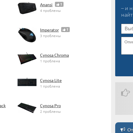
Anansi
1
– и 
4 проблемы
най
Imperator
1
3 проблемы
Cynosa Chroma
1 проблема
Cynosa Lite
1 проблема
ack
Cynosa Pro
2 проблемы
От