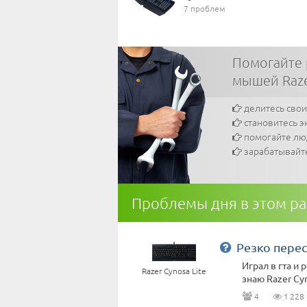
7 проблем
Помогайте 
мышей Raz
делитесь сво
становитесь э
помогайте л
зарабатывайт
Проблемы дня в этом р
Резко перес
Играл в гта и 
Razer Cynosa Lite
знаю Razer Cyn
4
1 228