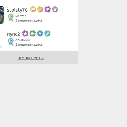
stolsty76
мастер
2 решения здесь
пупс2
опытный
2 решения здесь
все эксперты