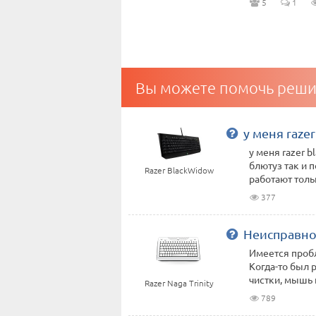
5
1
Вы можете помочь реши
у меня raze
у меня razer 
блютуз так и 
Razer BlackWidow
работают тольк
377
Неисправн
Имеется пробл
Когда-то был 
чистки, мышь 
Razer Naga Trinity
789