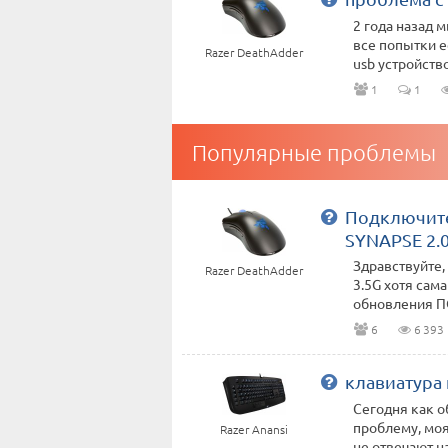
2 года назад 
все попытки е
Razer DeathAdder
usb устройств
1
1
Популярные проблемы
Подключите
SYNAPSE 2.
Здравствуйте,
Razer DeathAdder
3.5G хотя сам
обновления ПО
6
6 393
клавиатура 
Сегодня как 
проблему, моя
Razer Anansi
не отвечают на 