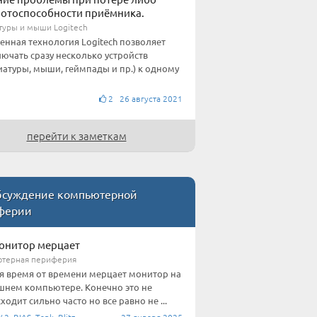
отоспособности приёмника.
туры и мыши Logitech
нная технология Logitech позволяет
ючать сразу несколько устройств
иатуры, мыши, геймпады и пр.) к одному
2 26 августа 2021
перейти к заметкам
суждение компьютерной
ферии
онитор мерцает
терная периферия
я время от времени мерцает монитор на
нем компьютере. Конечно это не
ходит сильно часто но все равно не ...
-2_BIAS_Tank_Blitz
27 января 2025