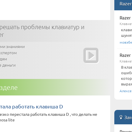
Razer
Razer
Клавиа
решать проблемы клавиатур и
клави
er
шумят
мовэб
ими знаниями
кспертом
Razer
юдям
Клавиа
е деньги
В кла
ошибк
котор
выраж
азделе
Алексе
тала работать клавиша D
резко перестала работать клавиша D , что делать не
Зам
osa lite
Решен