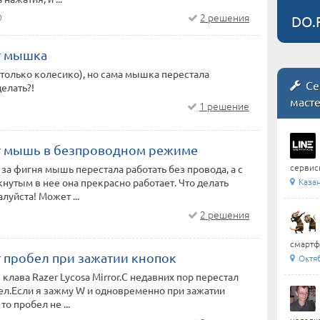
2 решения
0
DO.
т мышка
(только колесико), но сама мышка перестала
Се
делать?!
маст
1 решение
т мышь в безпроводном режиме
сервис
 за фигня мышь перестала работать без провода, а с
Каза
нутым в нее она прекрасно работает. Что делать
луйста! Может ...
2 решения
смартфо
т пробел при зажатии кнопок
Октя
 клава Razer Lycosa Mirror.С недавних пор перестал
ел.Если я зажму W и одновременно при зажатии
о пробел не ...
наладка