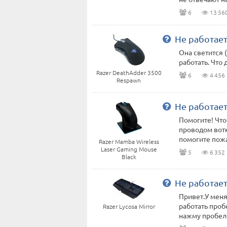
6
13 56
Не работае
Она светится 
работать. Что 
Razer DeathAdder 3500
6
4 456
Respawn
Не работае
Помогите! Что
проводом вотк
помогите пожа
Razer Mamba Wireless
Laser Gaming Mouse
5
6 352
Black
Не работае
Привет.У меня
работать проб
Razer Lycosa Mirror
нажму пробел т