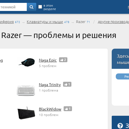
в этом
разделе
риферия
→
Клавиатуры и мыши
→
Razer
/
другие производ
672
478
71
 Razer — проблемы и решения
Здесь
ng
Naga Epic
2
мыше
5 проблем
Ре
Naga Trinity
1
1 проблема
BlackWidow
1
10 проблем
З