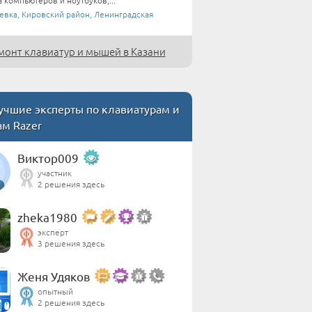
евка, Кировский район, Ленинградская
монт клавиатур и мышей в Казани
чшие эксперты по клавиатурам и
м Razer
Виктор009
участник
2 решения здесь
zheka1980
эксперт
3 решения здесь
Женя Удяков
опытный
2 решения здесь