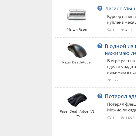
Лагает Мы
Курсор начин
куплена месяц
Мыши Razer
1
460
В одной из 
нажимаю лев
В игре раст н
Razer DeathAdder
сделать надо 
нажимаю выстр
577
Потерял ад
Потерял флеш
Можно ли отде
Razer DeathAdder V2
Pro
1
1 092