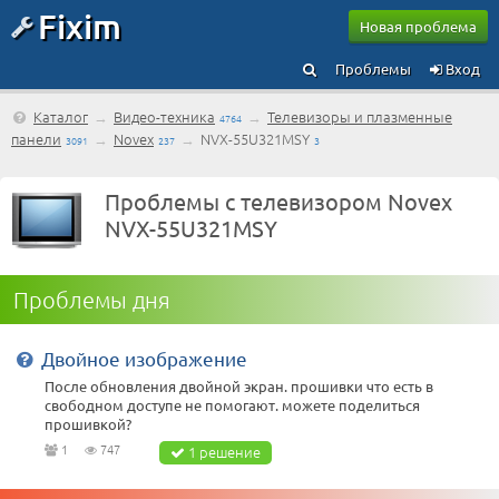
Fixim
Новая проблема
Проблемы
Вход
Каталог
→
Видео-техника
→
Телевизоры и плазменные
4764
панели
→
Novex
→
NVX-55U321MSY
3091
237
3
Проблемы с телевизором Novex
NVX-55U321MSY
Проблемы дня
Двойное изображение
После обновления двойной экран. прошивки что есть в
свободном доступе не помогают. можете поделиться
прошивкой?
1
747
1 решение