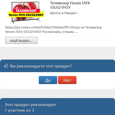
Телевизор Novex NVX-
55U321MSY
Купить в Мвидео -
https://go.redav.online/fd36e2705deecff0 Обзор на Телевизор
Novex NVX-55U321MSY Распаковка, отзывы ...
ещё видео...
Вы рекомендуете этот продукт?
Да
Нет
Этот продукт рекомендует
1 участник из 3