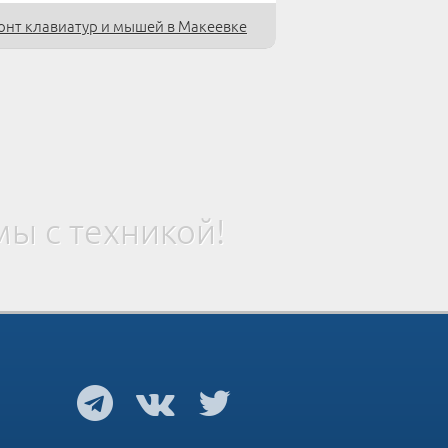
онт клавиатур и мышей в Макеевке
ы с техникой!