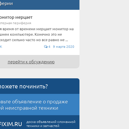
ферии
онитор мерцает
терная периферия
я время от времени мерцает монитор на
нем компьютере. Конечно это не
ходит сильно часто но все равно не ...
К
4 9 марта 2020
перейти к обсуждению
можете починить?
вьте объявление о продаже
й неисправной техники
доска объявлений сломанной
FIXIM.RU
техники и запчастей