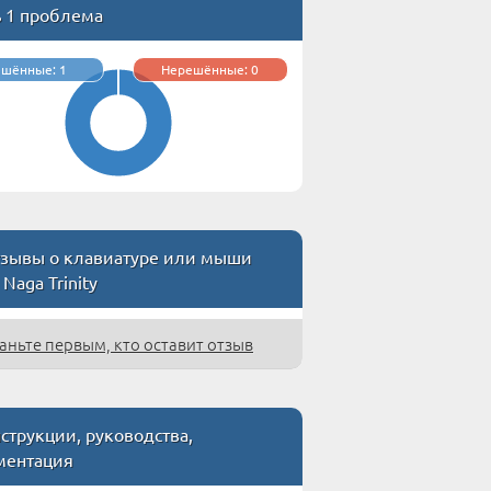
ь 1 проблема
ешённые: 1
Нерешённые: 0
зывы о клавиатуре или мыши
 Naga Trinity
аньте первым, кто оставит отзыв
струкции, руководства,
ментация