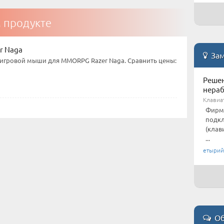
м продукте
r Naga
Зам
игровой мыши для MMORPG Razer Naga. Сравнить цены:
Решен
нераб
Клавиа
Фирме
подкл
(клав
...
етырий
Об