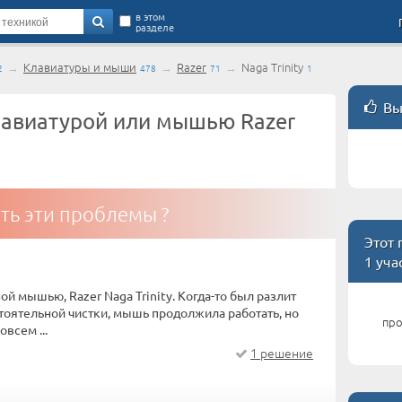
в этом
разделе
→
Клавиатуры и мыши
→
Razer
→
Naga Trinity
2
478
71
1
Вы
авиатурой или мышью Razer
ть эти проблемы ?
Этот
1 уча
 мышью, Razer Naga Trinity. Когда-то был разлит
стоятельной чистки, мышь продолжила работать, но
про
всем ...
1 решение