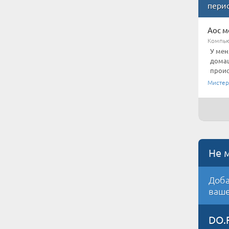
пери
Aoc м
Компью
У мен
домаш
проис
Мистер
Не 
Доба
ваше
DO.