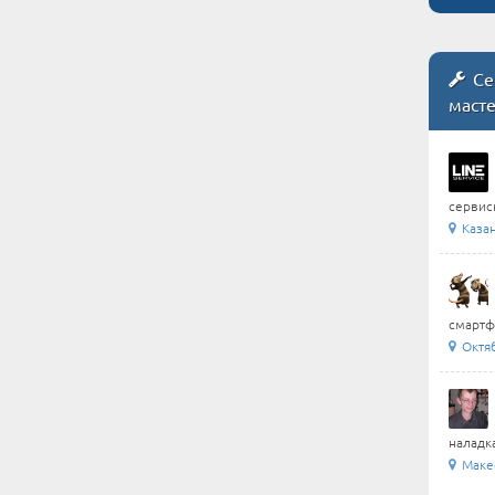
Се
маст
сервис
Каза
смартфо
Октя
наладка
Маке