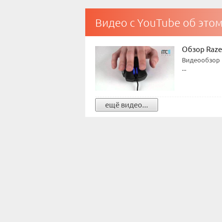
Видео с YouTube об это
Обзор Raze
Видеообзор 
...
ещё видео...