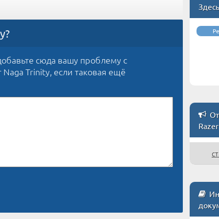
Здес
у?
Р
обавьте сюда вашу проблему с
Naga Trinity, если таковая ещё
От
Razer
ст
Ин
доку