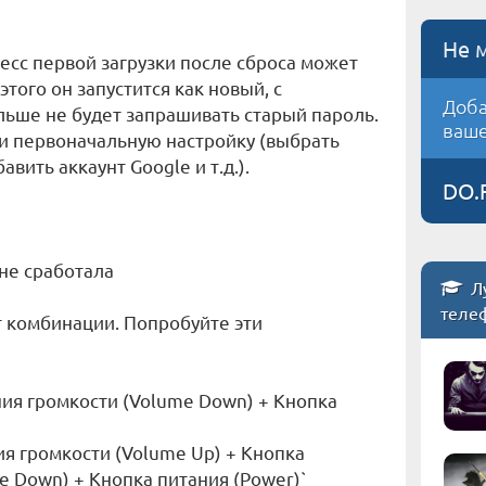
Не 
есс первой загрузки после сброса может
 этого он запустится как новый, с
Доба
льше не будет запрашивать старый пароль.
ваше
и первоначальную настройку (выбрать
авить аккаунт Google и т.д.).
DO.
не сработала
Л
теле
 комбинации. Попробуйте эти
ния громкости (Volume Down) + Кнопка
ия громкости (Volume Up) + Кнопка
 Down) + Кнопка питания (Power)`