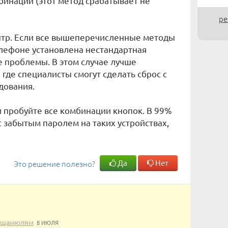
мбинаций (этот метод срабатывает не
ре
нтр. Если все вышеперечисленные методы
елефоне установлена нестандартная
 проблемы. В этом случае лучше
 где специалисты смогут сделать сброс с
дования.
 и пробуйте все комбинации кнопок. В 99%
с забытым паролем на таких устройствах,
Да
Нет
Это решение полезно?
щамюлям
8 ИЮЛЯ