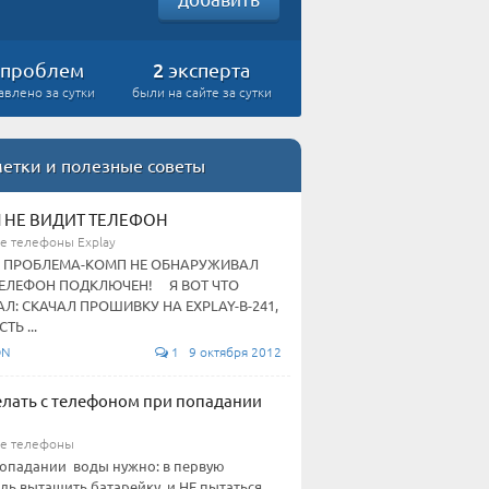
2
проблем
эксперта
авлено за сутки
были на сайте за сутки
етки и полезные советы
 НЕ ВИДИТ ТЕЛЕФОН
е телефоны Explay
 ПРОБЛЕМА-КОМП НЕ ОБНАРУЖИВАЛ
ТЕЛЕФОН ПОДКЛЮЧЕН! Я ВОТ ЧТО
Л: СКАЧАЛ ПРОШИВКУ НА EXPLAY-B-241,
ТЬ ...
ON
1 9 октября 2012
елать с телефоном при попадании
е телефоны
опадании воды нужно: в первую
дь вытащить батарейку, и НЕ пытаться