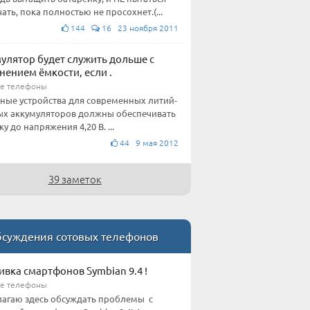
ать, пока полностью не просохнет.(...
144
16 23 ноября 2011
улятор будет служить дольше c
нением ёмкости, если .
е телефоны
ные устройства для современных литий-
х аккумуляторов должны обеспечивать
у до напряжения 4,20 В. ...
44 9 мая 2012
39 заметок
суждения сотовых телефонов
вка смартфонов Symbian 9.4 !
е телефоны
агаю здесь обсуждать проблемы с