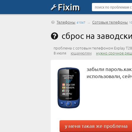
Fixim
Телефоны
→
Сотовые телефоны
41047
1
сброс на заводск
проблема с сотовым телефоном Explay T2
8 июля
ющамюлям
нужно срочное реш
забыли пароль.как
использовали, сей
у меня такая же проблема