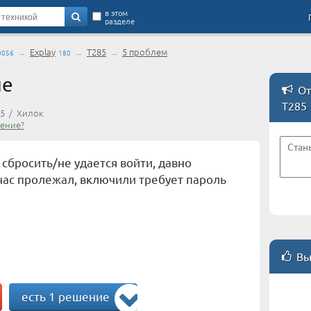
в этом
разделе
→
Explay
→
T285
→
5 проблем
0056
180
ие
От
T285
85 / Хилок
ение?
 сбросить/не удается войти, давно
час пролежал, включили требует пароль
Вы
есть 1 решение