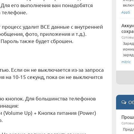
. Для его выполнения вам понадобятся
включ
а телефоне.
AppS
Аккум
 процесс удалит ВСЕ данные с внутренней
сохра
общения, фото, приложения и т.д.).
Сотовы
 Пароль также будет сброшен.
Заряд
ионны
зарядк
mitric
ью. Если он не выключается из-за запроса
я на 10-15 секунд, пока он не выключится
ю кнопок. Для большинства телефонов
Об
бинация:
и (Volume Up) + Кнопка питания (Power)
Проши
.
Сотовы
Предл