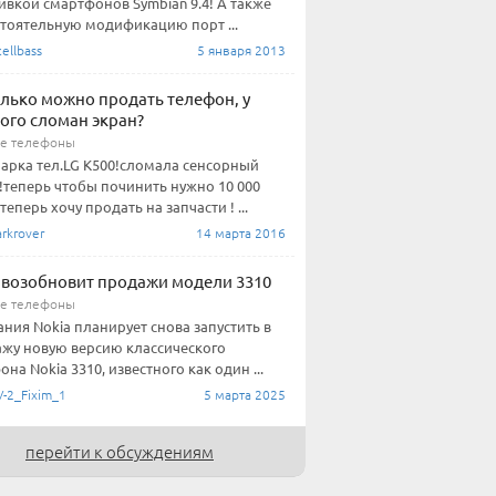
вкой смартфонов Symbian 9.4! А также
тоятельную модификацию порт ...
ellbass
5 января 2013
олько можно продать телефон, у
ого сломан экран?
е телефоны
арка тел.LG K500!сломала сенсорный
!теперь чтобы починить нужно 10 000
теперь хочу продать на запчасти ! ...
rkrover
14 марта 2016
 возобновит продажи модели 3310
е телефоны
ния Nokia планирует снова запустить в
жу новую версию классического
она Nokia 3310, известного как один ...
-2_Fixim_1
5 марта 2025
перейти к обсуждениям