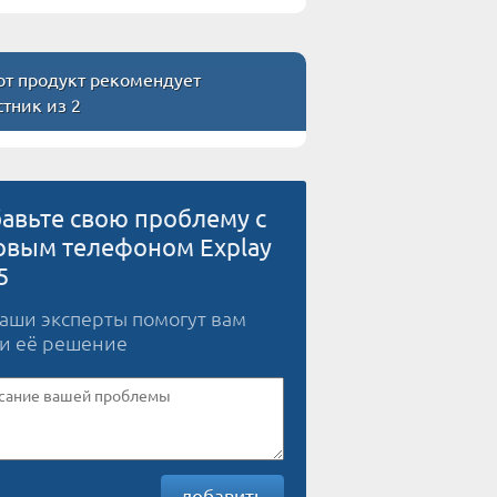
т продукт рекомендует
стник из 2
авьте свою проблему с
овым телефоном Explay
5
наши эксперты помогут вам
и её решение
добавить