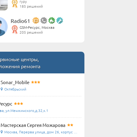
гуру
185 решений
Radio61
GSM-Ресурс, Москва
205 решений
рвисные центры,
ложения ремонта
Sonar_Mobile
Октябрьский
есурс
ва, ул.Менжинского,д.32,к.1
Мастерская Сергея Можарова
Москва, Перерва улица, дом 26, корпус 1, домофон ...