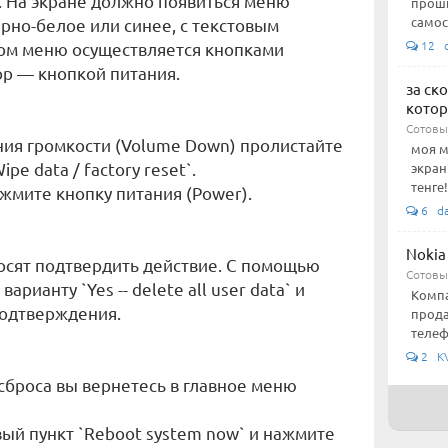
. На экране должно появиться меню
проши
самос
рно-белое или синее, с текстовым
12 c
том меню осуществляется кнопками
ор — кнопкой питания.
за ск
котор
Сотовы
ия громкости (Volume Down) пролистайте
моя м
e data / factory reset`.
экран
тенге!
ажмите кнопку питания (Power).
6 da
Nokia
осят подтвердить действие. С помощью
Сотовы
рианту `Yes -- delete all user data` и
Компа
подтверждения.
прода
телеф
2 KV
сброса вы вернетесь в главное меню
ый пункт `Reboot system now` и нажмите