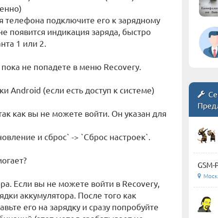
менно)
я телефона подключите его к зарядному
ане появится индикация заряда, быстро
та 1 или 2.
пока не попадете в меню Recovery.
ки Android (если есть доступ к системе)
Се
Пред
так как вы не можете войти. Он указан для
новление и сброс` -> `Сброс настроек`.
могает?
GSM-Р
Моск
ра. Если вы не можете войти в Recovery,
дки аккумулятора. После того как
вьте его на зарядку и сразу попробуйте