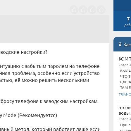
7
доб
Зам
заводские настройки?
КОМП
Сотовы
ситуацию с забытым паролем на телефоне
БЫЛА
енная проблема, особенно если устройство
ЧТО 
частью, её можно решить несколькими
СДЕЛА
ТАМ ЕС
TRIAN
сбросу телефона к заводским настройкам.
что д
воды.
ry Mode (Рекомендуется)
Сотовы
При п
ивный метод, который работает даже если
очере