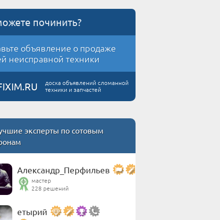
можете починить?
вьте объявление о продаже
й неисправной техники
доска объявлений сломанной
FIXIM.RU
техники и запчастей
учшие эксперты по сотовым
фонам
Александр_Перфильев
мастер
228 решений
етырий