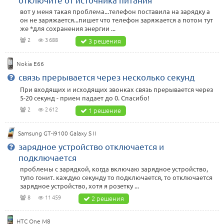
вот у меня такая проблема...телефон поставила на зарядку а
он не заряжается...пишет что телефон заряжается а потом тут
же *для сохранения энергии ...
2
3 688
3 решения
Nokia E66
связь прерывается через несколько секунд
При входящих и исходящих звонках связь прерывается через
5-20 секунд - прием падает до 0. Спасибо!
2
2 612
1 решение
Samsung GT-i9100 Galaxy S II
зарядное устройство отключается и
подключается
проблемы с зарядкой, когда включаю зарядное устройство,
тупо гонит. каждую секунду то подключается, то отключается
зарядное устройство, хотя я розетку ...
8
11 459
2 решения
HTC One M8