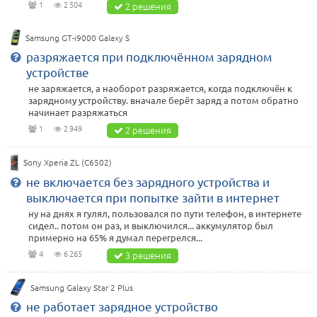
1
2 504
2 решения
Samsung GT-i9000 Galaxy S
разряжается при подключённом зарядном
устройстве
не заряжается, а наоборот разряжается, когда подключён к
зарядному устройству. вначале берёт заряд а потом обратно
начинает разряжаться
1
2 949
2 решения
Sony Xperia ZL (C6502)
не включается без зарядного устройства и
выключается при попытке зайти в интернет
ну на днях я гулял, пользовался по пути телефон, в интернете
сидел.. потом он раз, и выключился... аккумулятор был
примерно на 65% я думал перегрелся...
4
6 265
3 решения
Samsung Galaxy Star 2 Plus
не работает зарядное устройство