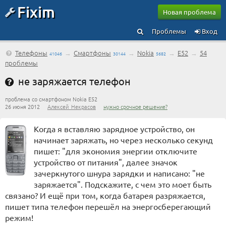
Fixim
Новая проблема
Проблемы
Вход
Телефоны
→
Смартфоны
→
Nokia
→
E52
→
54
41046
30144
5682
проблемы
не заряжается телефон
проблема со смартфоном Nokia E52
26 июня 2012
Алексей_Некрасов
нужно срочное решение?
Когда я вставляю зарядное устройство, он
начинает заряжать, но через несколько секунд
пишет: "для экономия энергии отключите
устройство от питания", далее значок
зачеркнутого шнура зарядки и написано: "не
заряжается". Подскажите, с чем это моет быть
связано? И ещё при том, когда батарея разряжается,
пишет типа телефон перешёл на энергосберегающий
режим!