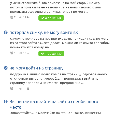
у меня страничка была привязана на мой старый номер
потом я привязала ее на новый . а на новый номер была
привязана еще одна страничка. теперь не могу ...
7
1 994
4 решения
потеряла симку, не могу войти вк
симку потеряла , а на нее при входе вк приходит код. не могу
из-за этого зайти вк... что делать можно ли каким то способом
поменять этот номер на ...
1
1 567
1 решение
не могу войти на страницу
подружка вышла с моего компа на страницу. одновременно
отключили интернет. через 2 дня попыталась выйти на
страницу с паролем не смогла. предложено ...
1
1 185
Вы пытаетесь зайти на сайт из необычного
места
Здравствуйте...не могу зайти на стр ВКонтакте...пишет:Вы