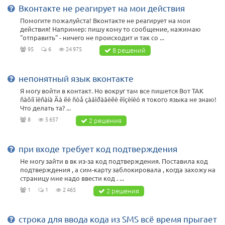
Вконтакте не реагирует на мои действия
Помогите пожалуйста! Вконтакте не реагирует на мои
действия! Например: пишу кому то сообщение, нажимаю
"отправить" - ничего не происходит и так со ...
95
6
24 975
8 решений
непонятный язык вконтакте
Я могу войти в контакт. Но вокруг там все пишется Вот ТАК
ñàõíî îêñàíà Äà ëè ñòå çàáîðàâèëè ëîçèíêó я токого языка не знаю!
Что делать та? ...
8
5 657
2 решения
при входе требует код подтверждения
Не могу зайти в вк из-за код подтверждения. Поставила код
подтверждения , а сим-карту заблокировала , когда захожу на
страницу мне надо ввести код . ...
1
1
2 465
2 решения
строка для ввода кода из SMS всё время прыгает