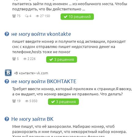
пытаетесь зайти под именем ... из необычного места. Чтобы
подтвердить, что Вы действительно ...
75
4
27 150
10 решений
не могу войти vkontakte
пишет введите номер и получите код активации, приходит
смс с кодом отправляю пишет недостаточно денег на
телефоне,hosts тоже не помог
5
2 226
3 решения
«В контакте» vk.com
не могу войти ВКОНТАКТЕ
Требует ввести номер, который приложен к странице.Я ввожу,
а он выдает, что номер введен не правильно. Что делать?
19
5 050
3 решения
Не могу зайти ВК
Мне пишут, что её заморозили. Набираю номер, чтоб
разморозить и мне пишут, что некоррктный набор номера.
Хотя всё правильно в международном формате. ...