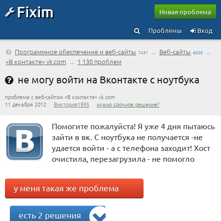
Fixim
Новая проблема
Проблемы
Вход
Программное обеспечение и веб-сайты
→
Веб-сайты
→
7431
6205
«В контакте» vk.com
→
1 130 проблем
не могу войти на Вконтакте с ноутбука
проблема с веб-сайтом «В контакте» vk.com
11 декабря 2012
Виктория1995
нужно срочное решение?
Помогите пожалуйста! Я уже 4 дня пытаюсь
зайти в вк. С ноутбука не получается -не
удается войти - а с телефона заходит! Хост
очистила, перезагрузила - не помогло
у меня такая же проблема
есть 2 решения