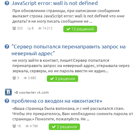
JavaScript error: wall is not defined
При обновлении страницы, при написании сообщения
вылазит строка JavaScript error: wall is not defined что мне
делать? я не могу писать сообщение не ...
353
8
74 212
13 решений
"Сервер попытался перенаправить запрос на
неверный адрес"
не могу зайти в контакт, пишет:Сервер попытался
перенаправить запрос на неверный адрес, открывала через
зеркала, серверы, но не пароль ввести не аудио...
3
3 680
3 решения
«В контакте» vk.com
проблема со входом на «вконтакте»
«Ваша страница была взломана, и с неё рассылался спам.
Чтобы это прекратилось, Вам необходимо сменить пароль от
страницы.» Помогите, пожалуйста. Не ...
16
4 786
3 решения