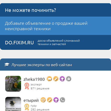
Не можете починить?
Добавьте объявление о продаже вашей
неисправной техники
доска объявлений сломанной
DO.FIXIM.RU
техники и запчастей
Лучшие эксперты по веб-сайтам
zheka1980
эксперт
871 решение
етырий
гуру
282 решения