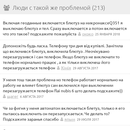
Люди с такой же проблемой (213)
Включая геоданные включается блютуз на микромаксеQ351 я
выключаю блютуз и тел. Сразу выключается а потом включается
что это такое? подскажите пожалуйста
онэко
25 ЯНВАРЯ 2018
Допоможіть будь ласка. Телефону три дня від купівлі. Замітила
що включився блютуз, виключила блютуз . Неочікувано
перезагрузився і сам телефон. Якщо блютуз не виключати то
телефон нормально працює , а як тільки виключеш його
перезагружається телефон
Хімія
29 АВГУСТА 2017
У меня тош такая проблема но телефон работает нормально на
работу не влияет блютуз сам включился при выключении
перезагружается телефон flai nubis 6 што делать подскажите))
щагег
6 АВГУСТА 2017
Че за фигня у меня автоматом включаеться блетуз, только я его
пытаюсь выключить он перезапускаеться. Че делать то?
Подскажите заранья спасибо
япым
29 ИЮЛЯ 2017