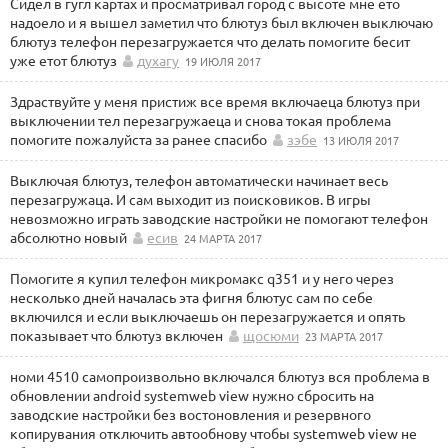
Сидел в гугл картах и просматривал город с высоте мне ето
надоело и я вышел заметил что блютуз был включен выключаю
блютуз телефон перезагружается что делать помогите бесит
уже етот блютуз
духагу
19 ИЮЛЯ 2017
Здраствуйте у меня пристиж все время включаеца блютуз при
выключении тел перезагружаеца и снова токая проблема
помогите пожалуйста за ранее спасибо
зэбе
13 ИЮЛЯ 2017
Выключая блютуз, телефон автоматически начинает весь
перезагружаца. И сам выходит из поисковиков. В игры
невозможно играть заводские настройки не помогают телефон
абсолютно новый
есив
24 МАРТА 2017
Помогите я купил телефон микромакс q351 и у него через
несколько дней началась эта фигня блютус сам по себе
включился и если выключаешь он перезагружается и опять
показывает что блютуз включен
щосюми
23 МАРТА 2017
номи 4510 самопроизвольно включался блютуз вся проблема в
обновлении android systemweb view нужно сбросить на
заводские настройки без востоновления и резервного
копирувания отключить автообнову чтобы systemweb view не