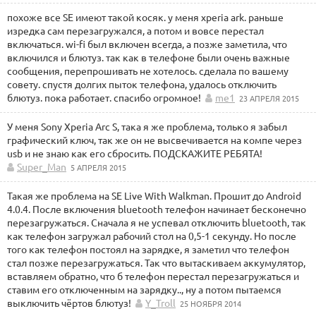
похоже все SE имеют такой косяк. у меня xperia ark. раньше
изредка сам перезагружался, а потом и вовсе перестал
включаться. wi-fi был включен всегда, а позже заметила, что
включился и блютуз. так как в телефоне были очень важные
сообщения, перепрошивать не хотелось. сделала по вашему
совету. спустя долгих пыток телефона, удалось отключить
блютуз. пока работает. спасибо огромное!
me1
23 АПРЕЛЯ 2015
У меня Sony Xperia Arc S, така я же проблема, только я забыл
графический ключ, так же он не высвечивается на компе через
usb и не знаю как его сбросить. ПОДСКАЖИТЕ РЕБЯТА!
Super_Man
5 АПРЕЛЯ 2015
Такая же проблема на SE Live With Walkman. Прошит до Android
4.0.4. После включения bluetooth телефон начинает бесконечно
перезагружаться. Сначала я не успевал отключить bluetooth, так
как телефон загружал рабочий стол на 0,5-1 секунду. Но после
того как телефон постоял на зарядке, я заметил что телефон
стал позже перезагружаться. Так что вытаскиваем аккумулятор,
вставляем обратно, что б телефон перестал перезагружаться и
ставим его отключенным на зарядку.., ну а потом пытаемся
выключить чёртов блютуз!
Y_Troll
25 НОЯБРЯ 2014