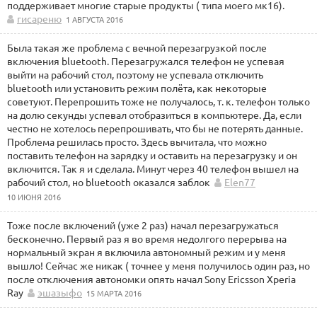
поддерживает многие старые продукты ( типа моего мк16).
гисареню
1 АВГУСТА 2016
Была такая же проблема с вечной перезагрузкой после
включения bluetooth. Перезагружался телефон не успевая
выйти на рабочий стол, поэтому не успевала отключить
bluetooth или установить режим полёта, как некоторые
советуют. Перепрошить тоже не получалось, т. к. телефон только
на долю секунды успевал отобразиться в компьютере. Да, если
честно не хотелось перепрошивать, что бы не потерять данные.
Проблема решилась просто. Здесь вычитала, что можно
поставить телефон на зарядку и оставить на перезагрузку и он
включится. Так я и сделала. Минут через 40 телефон вышел на
рабочий стол, но bluetooth оказался заблок
Elen77
10 ИЮНЯ 2016
Тоже после включений (уже 2 раз) начал перезагружаться
бесконечно. Первый раз я во время недолгого перерыва на
нормальный экран я включила автономный режим и у меня
вышло! Сейчас же никак ( точнее у меня получилось один раз, но
после отключения автономки опять начал Sony Ericsson Xperia
Ray
эшазыфо
15 МАРТА 2016