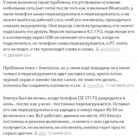
У меня возникла такая проблема, отсутствовала основная
мобильная сеть (нет сети) после того как я включил Bluetooth, у
меня телефон начал перезагружаться и перезагружаться, и не
может выйти на рабочий стол, чтоб его отключить, приходиться
снимать аккумулятор. Моя версия слетела прошивка, кто может
подсказать что делать. Версия прошивки 4.2.1 P.S. подключая его
к компьютеру через USB он начинает его видеть, когда он
подключился, но телефон снова перезагружается, и PC опять
его не видит, и так происходит снова и снова.
ыпюдюпо
17 ДЕКАБРЯ 2015
Проблема тоже с блютузом, но у меня ещё впридачу он у меня
только и перезагружается идет заставка sony, xperia потом
черный экран и заново также самое, не знаю что делать ,
хотелось бы сохранить контакты и смс
romyfire
11 ОКТЯБРЯ 2015
блютуз был включен, когда телефон (SE ST17i) разрядился в
ноль... после, как у всех - постоянно перезагружается. Оставил
его так перезагружаться на зарядке и минут через 40-50 он
включился сам. Всё работает, данные на месте, НО блютуз
постоянно в режиме включения... и ничего с ним сделать не
получается, ни включить, ни отключить, кнопка горит просто
серым цветом
alxx
15 ИЮНЯ 2015