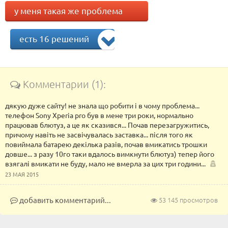
у меня такая же проблема
есть 16 решений
Комментарии (1):
дякую дуже сайту! не знала що робити і в чому проблема...
телефон Sony Xperia pro був в мене три роки, нормально
працював блютуз, а це як сказився... Почав перезагружитись,
причому навіть не засвічувалась заставка... після того як
повиймала батарею декілька разів, почав вмикатись трошки
довше... з разу 10го таки вдалось вимкнути блютуз) тепер його
взягалі вмикати не буду, мало не вмерла за цих три години...
23 МАЯ 2015
добавить комментарий...
53 145 просмотров