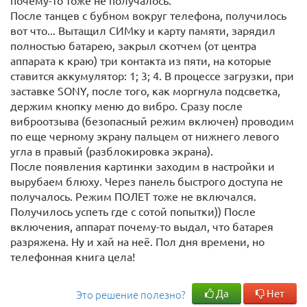
почему-то тоже не получалось.
После танцев с бубном вокруг телефона, получилось
вот что... Вытащил СИМку и карту памяти, зарядил
полностью батарею, закрыл скотчем (от центра
аппарата к краю) три контакта из пяти, на которые
ставится аккумулятор: 1; 3; 4. В процессе загрузки, при
заставке SONY, после того, как моргнула подсветка,
держим кнопку меню до вибро. Сразу после
виброотзыва (безопасный режим включен) проводим
по еще черному экрану пальцем от нижнего левого
угла в правый (разблокировка экрана).
После появления картинки заходим в настройки и
вырубаем блюху. Через панель быстрого доступа не
получалось. Режим ПОЛЕТ тоже не включался.
Получилось успеть где с сотой попытки)) После
включения, аппарат почему-то выдал, что батарея
разряжена. Ну и хай на неё. Пол дня времени, но
телефонная книга цела!
Да
Нет
Это решение полезно?