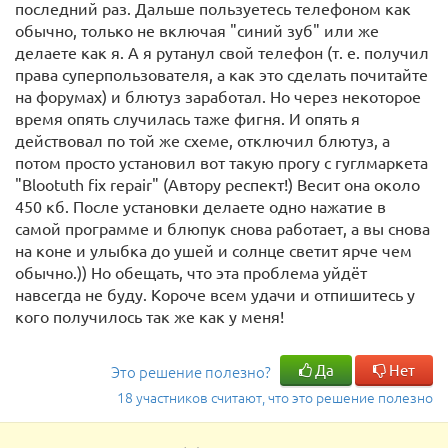
последний раз. Дальше пользуетесь телефоном как
обычно, только не включая "синий зуб" или же
делаете как я. А я рутанул свой телефон (т. е. получил
права суперпользователя, а как это сделать почитайте
на форумах) и блютуз заработал. Но через некоторое
время опять случилась таже фигня. И опять я
действовал по той же схеме, отключил блютуз, а
потом просто установил вот такую прогу с гуглмаркета
"Blootuth fix repair" (Автору респект!) Весит она около
450 кб. После установки делаете одно нажатие в
самой программе и блюпук снова работает, а вы снова
на коне и улыбка до ушей и солнце светит ярче чем
обычно.)) Но обещать, что эта проблема уйдёт
навсегда не буду. Короче всем удачи и отпишитесь у
кого получилось так же как у меня!
Да
Нет
Это решение полезно?
18 участников считают, что это решение полезно