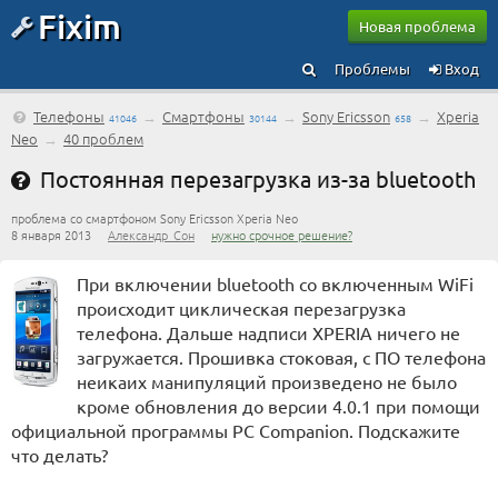
Fixim
Новая проблема
Проблемы
Вход
Телефоны
→
Смартфоны
→
Sony Ericsson
→
Xperia
41046
30144
658
Neo
→
40 проблем
Постоянная перезагрузка из-за bluetooth
проблема со смартфоном Sony Ericsson Xperia Neo
8 января 2013
Александр_Сон
нужно срочное решение?
При включении bluetooth со включенным WiFi
происходит циклическая перезагрузка
телефона. Дальше надписи XPERIA ничего не
загружается. Прошивка стоковая, с ПО телефона
неикаих манипуляций произведено не было
кроме обновления до версии 4.0.1 при помощи
официальной программы PC Companion. Подскажите
что делать?