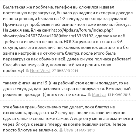
Была такая же проблема, телефон выключился и давал
постоянную перезагрузку, бывало до надписи иксперия доходил
и снова релоад, а бывало на 1-2 секунды до конца загружался!
Прочитав тут проблемы я вспомнил что я тоже включил блютуз.
На днях я зашёл на сайт http://4pda.ru/forum/index.php?
showtopic=245037&st=12080#entry13363192, сделал как всё
требуется и ничего не вышло. НО! Загружатся он стал на 3-6
секунд, мне это времени с нескольких попыток хватило что бы
зайти в настройки и отключить блютуз, после этого была
перезагрузка как обычно и всё. далее он уже пол часа работает!
Спасибо вашему сайту, помогло всё таки решить свою
проблему!
Nord West
27 ЯНВАРЯ 2014
такаяж фигня на mt15i(( на рабочий стол если и попадает, то на
долю секунды, даж разлочить экран не получается. Безопасный
режим не проходит (( шить тел. не охото...
Mortya
13 ИЮНЯ 2013
эта ебаная хрень бесконечно так делает, пока блютуз не
отключишь, правда это за 2 секунды после включения нужно
сделать, иначе снова тоже самое. А еще он у меня автоматически
через блютуз к медиа плееру на компе подключается. Теперь
просто блютуз не включаю.
Usya
31 МАЯ 2013