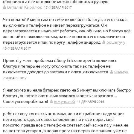
обновился а все остольное можно обновить в ручную
Виталий Кирилюк
17 ФЕВРАЛЯ 2017
Что делать? У меня сам по себе включился блютуз, я его начала
выключать и телефон начинает перезагружаться. Он
перезагружается и начинает работать, как обычно, но блютуз всё
же остаётся выключенным, на все попытки его выключить он
перезагружается и так по кругу Телефон андроид
рошегучу
10 ФЕВРАЛЯ 2017
Привет! у меня проблема с Sony Ericsson xperia включился
блютуз и теперь не могу отключить так как телефон не
включается доходит до заставки и опять отключается
инамук
7 ЯНВАРЯ 2017
Я например выняла батарею гдето на 5 минут выключила быстро
блютуз , он потом опять выключился и опять загрузился ...
Советую попробывать!
ыжучозюб
11 ДЕКАБРЯ 2016
ребят если у кого есть пс компанион и он работает надо через
него просто сделать восстановление по и все норм . мне
помогло, правда все с телефона слетает. сейчас же пс у меня не
пашет типа устарел , а новая прога икспериа компанион уже не