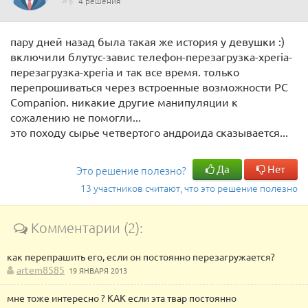
4 решения
пару дней назад была такая же история у девушки :)
включили блутус-завис телефон-перезагрузка-xperia-
перезагрузка-xperia и так все время. только
перепрошиваться через встроенные возможности PC
Companion. никакие другие манипуляции к
сожалению не помогли...
это походу сырье четвертого андроида сказывается...
Да
Нет
Это решение полезно?
13 участников считают, что это решение полезно
Комментарии (2):
как перепрашить его, если он постоянно перезагружается?
artem8585
19 ЯНВАРЯ 2013
мне тоже интересно ? КАК если эта твар постоянно