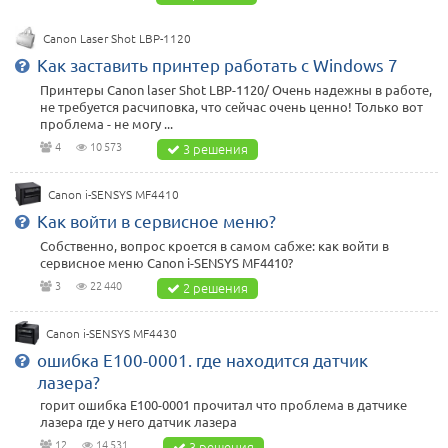
Canon Laser Shot LBP-1120
Как заставить принтер работать с Windows 7
Принтеры Canon laser Shot LBP-1120/ Очень надежны в работе,
не требуется расчиповка, что сейчас очень ценно! Только вот
проблема - не могу ...
4
10 573
3 решения
Canon i-SENSYS MF4410
Как войти в сервисное меню?
Собственно, вопрос кроется в самом сабже: как войти в
сервисное меню Canon i-SENSYS MF4410?
3
22 440
2 решения
Canon i-SENSYS MF4430
ошибка E100-0001. где находится датчик
лазера?
горит ошибка Е100-0001 прочитал что проблема в датчике
лазера где у него датчик лазера
12
14 531
3 решения