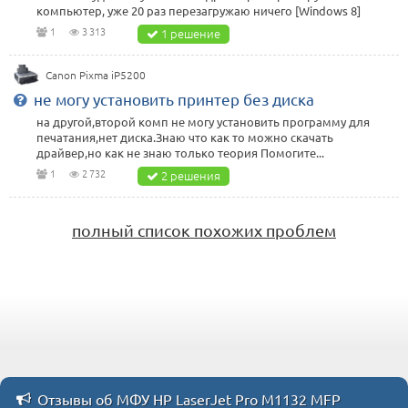
компьютер, уже 20 раз перезагружаю ничего [Windows 8]
1
3 313
1 решение
Canon Pixma iP5200
не могу установить принтер без диска
на другой,второй комп не могу установить программу для
печатания,нет диска.Знаю что как то можно скачать
драйвер,но как не знаю только теория Помогите...
1
2 732
2 решения
полный список похожих проблем
Отзывы об МФУ HP LaserJet Pro M1132 MFP