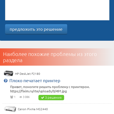
предложить это решение
Наиболее похожие проблемы из этого
раздела
HP DeskJet F2180
Плохо печатает принтер
Привет, помогите решить проблему с принтером.
https://fixim.ru/rte/uploads/0/491.jpg
1
3 086
3 решения
Canon Pixma MG2440