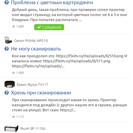
Проблема с цветным картриджем
Добрый день, такая проблема, при проверке сопел принтер
мне выдал страницу, на которой цветных полос не 6 а 3 и они
бледные. При попытке распечатать ...
1 689
1 решение
Canon PIXMA MP210
Не могу сканировать
Кое как преодолел это: https://fixim.ru/rte/uploads/0/510.png И
началось новое: https://fixim.ru/rte/uploads/0/511.png
https://fixim.ru/rte/uploads/...
1 489
Epson Stylus TX117
Хрень при сканировании
При сканировании происходит какая-то хрень. Принтер
находился под дождём (с другом нашли его в гараже, раньше
стоял на улице). Вот скан: https://...
1 115
Ricoh SP 111SU