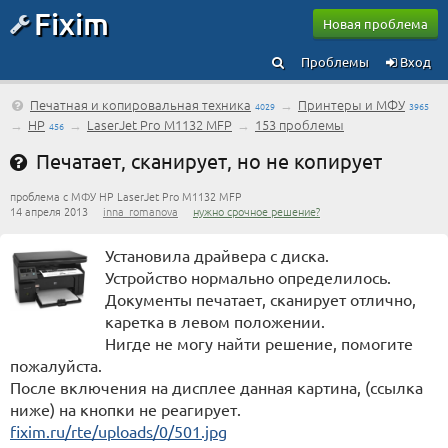
Fixim
Новая проблема
Проблемы
Вход
Печатная и копировальная техника
→
Принтеры и МФУ
4029
3965
→
HP
→
LaserJet Pro M1132 MFP
→
153 проблемы
456
Печатает, сканирует, но не копирует
проблема с МФУ HP LaserJet Pro M1132 MFP
14 апреля 2013
inna_romanova
нужно срочное решение?
Установила драйвера с диска.
Устройство нормально определилось.
Документы печатает, сканирует отлично,
каретка в левом положении.
Нигде не могу найти решение, помогите
пожалуйста.
После включения на дисплее данная картина, (ссылка
ниже) на кнопки не реагирует.
fixim.ru/rte/uploads/0/501.jpg