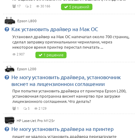
17
2
30 166
5 решений
Epson L800
Как установить драйвер на Мак ОС
Установил драйвер на Мак ОС напечатал около 700 страниц,
сделал заправку оригинальными чернилами, через
некоторое время принтер перестал печатать ...
2 907
1 решение
Epson L200
Не могу установить драйвера, установочник
виснет на лицензионном соглашении
При попытке установить драйвера от принтера Epson L200,
установочная программа виснет намертво при загрузке
лицензионного соглашения. Что делать?
1
5
2 129
HP LaserJet Pro M125r
Не могу установить драйвера на принтер
пишет не удалось установить драйвера перезагрузите