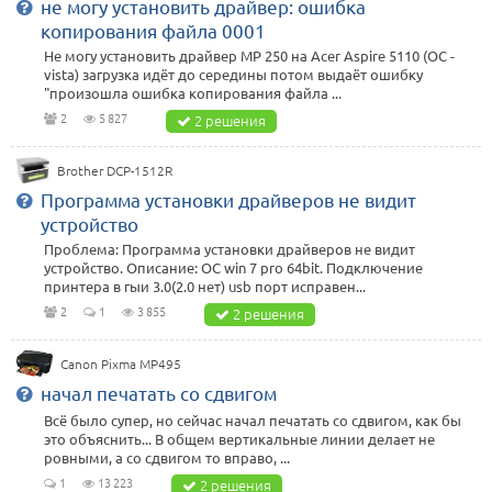
не могу установить драйвер: ошибка
копирования файла 0001
Не могу установить драйвер МР 250 на Acer Aspire 5110 (ОС -
vista) загрузка идёт до середины потом выдаёт ошибку
"произошла ошибка копирования файла ...
2
5 827
2 решения
Brother DCP-1512R
Программа установки драйверов не видит
устройство
Проблема: Программа установки драйверов не видит
устройство. Описание: ОС win 7 pro 64bit. Подключение
принтера в гыи 3.0(2.0 нет) usb порт исправен...
2
1
3 855
2 решения
Canon Pixma MP495
начал печатать со сдвигом
Всё было супер, но сейчас начал печатать со сдвигом, как бы
это объяснить... В общем вертикальные линии делает не
ровными, а со сдвигом то вправо, ...
1
13 223
2 решения