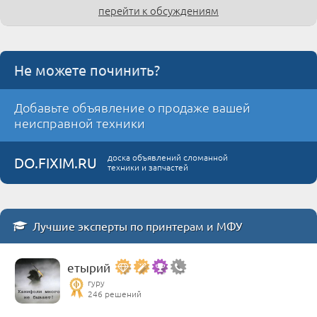
перейти к обсуждениям
Не можете починить?
Добавьте объявление о продаже вашей
неисправной техники
доска объявлений сломанной
DO.FIXIM.RU
техники и запчастей
Лучшие эксперты по принтерам и МФУ
етырий
гуру
246 решений