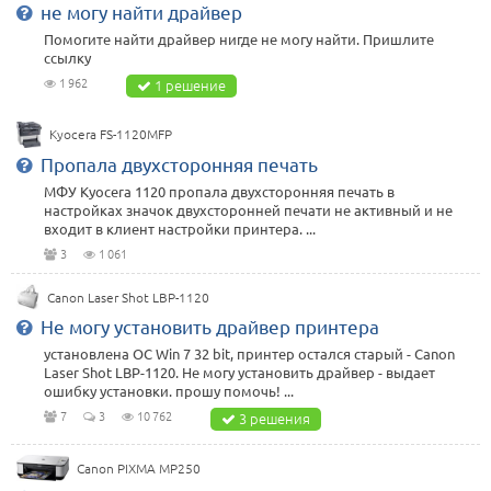
не могу найти драйвер
Помогите найти драйвер нигде не могу найти. Пришлите
ссылку
1 962
1 решение
Kyocera FS-1120MFP
Пропала двухсторонняя печать
МФУ Kyocera 1120 пропала двухсторонняя печать в
настройках значок двухсторонней печати не активный и не
входит в клиент настройки принтера. ...
3
1 061
Canon Laser Shot LBP-1120
Не могу установить драйвер принтера
установлена ОС Win 7 32 bit, принтер остался старый - Canon
Laser Shot LBP-1120. Не могу установить драйвер - выдает
ошибку установки. прошу помочь! ...
7
3
10 762
3 решения
Canon PIXMA MP250