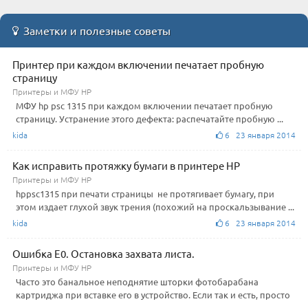
Заметки и полезные советы
Принтер при каждом включении печатает пробную
страницу
Принтеры и МФУ HP
МФУ hp psc 1315 при каждом включении печатает пробную
страницу. Устранение этого дефекта: распечатайте пробную ...
kida
6 23 января 2014
Как исправить протяжку бумаги в принтере HP
Принтеры и МФУ HP
hppsc1315 при печати страницы не протягивает бумагу, при
этом издает глухой звук трения (похожий на проскальзывание ...
kida
6 23 января 2014
Ошибка E0. Остановка захвата листа.
Принтеры и МФУ HP
Часто это банальное неподнятие шторки фотобарабана
картриджа при вставке его в устройство. Если так и есть, просто
...