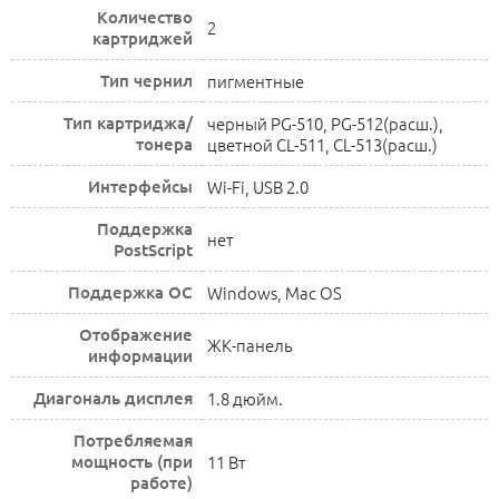
Количество
2
картриджей
Тип чернил
пигментные
Тип картриджа/
черный PG-510, PG-512(расш.),
тонера
цветной CL-511, CL-513(расш.)
Интерфейсы
Wi-Fi, USB 2.0
Поддержка
нет
PostScript
Поддержка ОС
Windows, Mac OS
Отображение
ЖК-панель
информации
Диагональ дисплея
1.8 дюйм.
Потребляемая
мощность (при
11 Вт
работе)