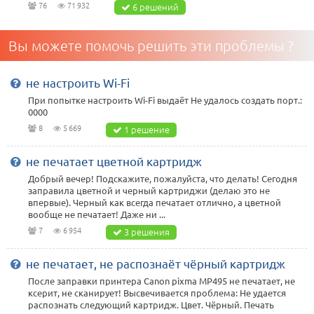
76
71 932
6 решений
Вы можете помочь решить эти проблемы ?
не настроить Wi-Fi
При попытке настроить Wi-Fi выдаёт Не удалось создать порт.:
0000
8
5 669
1 решение
не печатает цветной картридж
Добрый вечер! Подскажите, пожалуйста, что делать! Сегодня
заправила цветной и черный картриджи (делаю это не
впервые). Черный как всегда печатает отлично, а цветной
вообще не печатает! Даже ни ...
7
6 954
3 решения
не печатает, не распознаёт чёрный картридж
После заправки принтера Canon pixma MP495 не печатает, не
ксерит, не сканирует! Высвечивается проблема: Не удается
распознать следующий картридж. Цвет. Чёрный. Печать