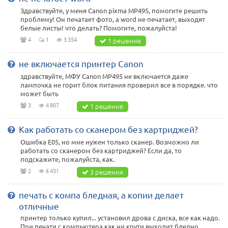
Здравствуйте, у меня Canon pixma MP495, помогите решить
проблему! Он печатает фото, а word не печатает, выходят
белые листы! что делать? Помогите, пожалуйста!
4
1
3 354
1 решение
не включается принтер Canon
здравствуйте, МФУ Canon MP495 не включается даже
лампочка не горит блок питания проверил все в порядке. что
может быть
3
4 907
1 решение
Как работать со сканером без картриджей?
Ошибка Е05, но мне нужен только сканер. Возможно ли
работать со сканером без картриджей? Если да, то
подскажите, пожалуйста, как.
2
6 431
3 решения
печать с компа бледная, а копии делает
отличные
принтер только купил... установил дрова с диска, все как надо.
При печати с компьютера как ни крути выходит бледно.