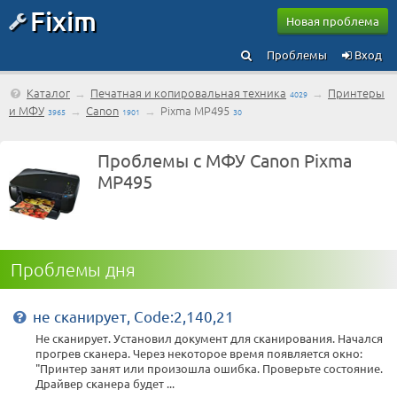
Fixim
Новая проблема
Проблемы
Вход
Каталог
→
Печатная и копировальная техника
→
Принтеры
4029
и МФУ
→
Canon
→
Pixma MP495
3965
1901
30
Проблемы с МФУ Canon Pixma
MP495
Проблемы дня
не сканирует, Code:2,140,21
Не сканирует. Установил документ для сканирования. Начался
прогрев сканера. Через некоторое время появляется окно:
"Принтер занят или произошла ошибка. Проверьте состояние.
Драйвер сканера будет ...