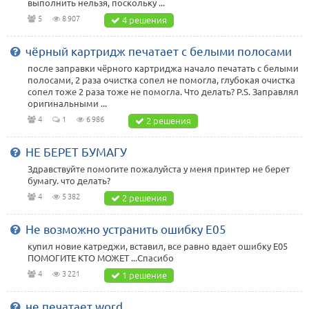
выполнить нельзя, поскольку ...
5
8 907
4 решения
чёрный картридж печатает с белыми полосами
после заправки чёрного картриджа начало печатать с белыми
полосами, 2 раза очистка сопел не помогла, глубокая очистка
сопел тоже 2 раза тоже не помогла. Что делать? P.S. Заправлял
оригинальными ...
4
1
6 986
2 решения
НЕ БЕРЕТ БУМАГУ
Здравствуйте помогите пожалуйста у меня принтер не берет
бумагу. что делать?
4
5 382
2 решения
Не возможно устранить ошибку E05
купил новие катреджи, вставил, все равно вдает ошибку E05
ПОМОГИТЕ КТО МОЖЕТ ...Cпасибо
4
3 221
1 решение
не печатает word