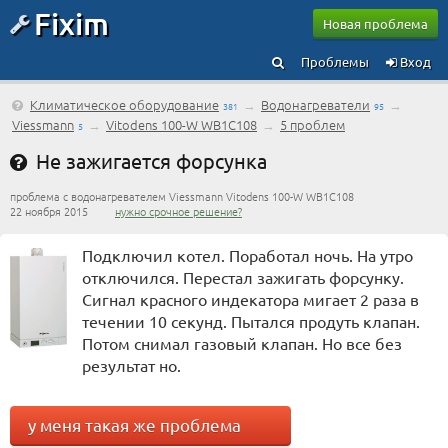
Fixim
Новая проблема
Проблемы
Вход
Климатическое оборудование
→
Водонагреватели
→
381
95
Viessmann
→
Vitodens 100-W WB1C108
→
5 проблем
5
Не зажигается форсунка
проблема с водонагревателем Viessmann Vitodens 100-W WB1C108
22 ноября 2015
нужно срочное решение?
Подключил котел. Поработал ночь. На утро
отключился. Перестал зажигать форсунку.
Сигнал красного индекатора мигает 2 раза в
течении 10 секунд. Пытался продуть клапан.
Потом снимал газовый клапан. Но все без
результат но.
у меня такая же проблема