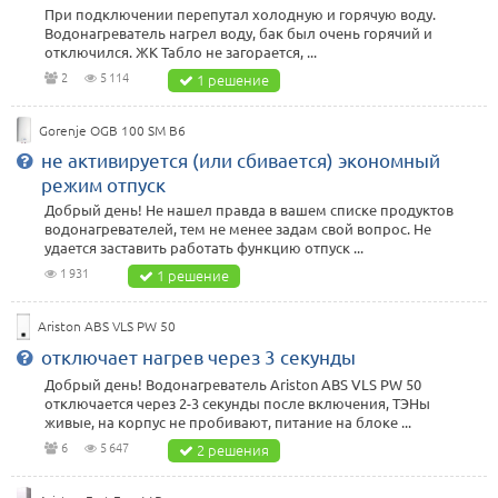
При подключении перепутал холодную и горячую воду.
Водонагреватель нагрел воду, бак был очень горячий и
отключился. ЖК Табло не загорается, ...
2
5 114
1 решение
Gorenje OGB 100 SM B6
не активируется (или сбивается) экономный
режим отпуск
Добрый день! Не нашел правда в вашем списке продуктов
водонагревателей, тем не менее задам свой вопрос. Не
удается заставить работать функцию отпуск ...
1 931
1 решение
Ariston ABS VLS PW 50
отключает нагрев через 3 секунды
Добрый день! Водонагреватель Ariston ABS VLS PW 50
отключается через 2-3 секунды после включения, ТЭНы
живые, на корпус не пробивают, питание на блоке ...
6
5 647
2 решения