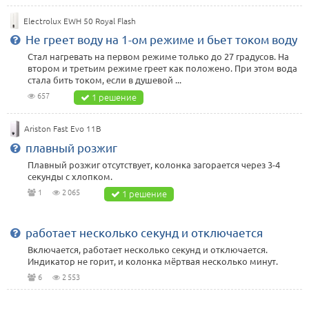
Electrolux EWH 50 Royal Flash
Не греет воду на 1-ом режиме и бьет током воду
Стал нагревать на первом режиме только до 27 градусов. На
втором и третьим режиме греет как положено. При этом вода
стала бить током, если в душевой ...
657
1 решение
Ariston Fast Evo 11B
плавный розжиг
Плавный розжиг отсутствует, колонка загорается через 3-4
секунды с хлопком.
1
2 065
1 решение
работает несколько секунд и отключается
Включается, работает несколько секунд и отключается.
Индикатор не горит, и колонка мёртвая несколько минут.
6
2 553