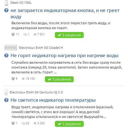
Oasis VC-100L
не загорается индикаторная кнопка, и не греет
воду
Включили без воды, после этого перестал греть воду, и
индикаторная кнопка не горит.
11
1
7 951
3 решения
Electrolux EWH 50 Citadel H
Не горит индикатор нагрева при нагреве воды
Случайно включили нагреватель в сеть без воды сразу после
монтажа (секунд 20, пока заметили). Затем наполнили водой,
включили в сеть. Горит ...
9
18 160
3 решения
Electrolux EWH 50 Centurio IQ 2.0
Не светится индикатор температуры
Воду греет, индикаторы нагрева и отключения (красный,
синий) светятся, с этим все хорошо! А вод диспей
температуры отключился и не светится! Выручайте...
1
20
3 282
2 решения