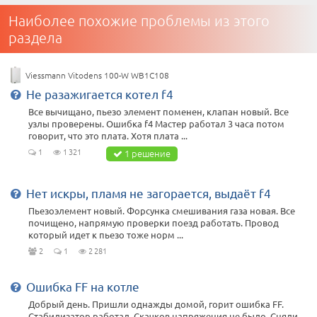
Наиболее похожие проблемы из этого
раздела
Viessmann Vitodens 100-W WB1C108
Не разажигается котел f4
Все вычищано, пьезо элемент поменен, клапан новый. Все
узлы проверены. Ошибка f4 Мастер работал 3 часа потом
говорит, что это плата. Хотя плата ...
1
1 321
1 решение
Нет искры, пламя не загорается, выдаёт f4
Пьезоэлемент новый. Форсунка смешивания газа новая. Все
почищено, напрямую проверки поезд работать. Провод
который идет к пьезо тоже норм ...
2
1
2 281
Ошибка FF на котле
Добрый день. Пришли однажды домой, горит ошибка FF.
Стабилизатор работал. Скачков напряжения не было. Сняли