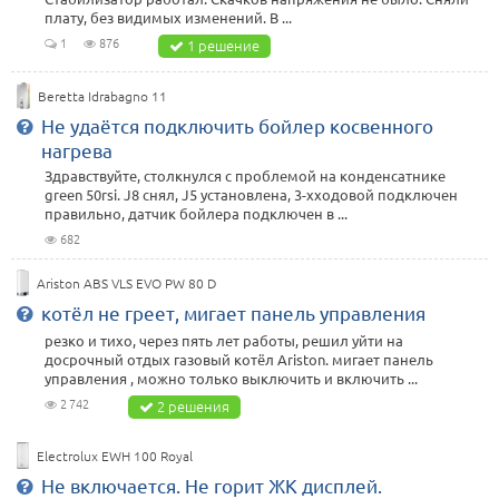
плату, без видимых изменений. В ...
1
876
1 решение
Beretta Idrabagno 11
Не удаётся подключить бойлер косвенного
нагрева
Здравствуйте, столкнулся с проблемой на конденсатнике
green 50rsi. J8 снял, J5 установлена, 3-хходовой подключен
правильно, датчик бойлера подключен в ...
682
Ariston ABS VLS EVO PW 80 D
котёл не греет, мигает панель управления
резко и тихо, через пять лет работы, решил уйти на
досрочный отдых газовый котёл Аriston. мигает панель
управления , можно только выключить и включить ...
2 742
2 решения
Electrolux EWH 100 Royal
Не включается. Не горит ЖК дисплей.