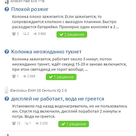
Ariston Fast Evo 11B
Плохой розжиг
Колонка плохо зажигается. Если зажигается, то
сопровождается хлопком с выходом пламени. Быстро
расходуются батарейки. Примерно один комплект в 2 ...
3
2
3 960
2 решения
Колонка неожиданно тухнет
Колонка зажигается, работает около 5 минут, потом
неожиданно тухнет, ждёт секунд 15-20 и заново включается,
при этом светодиод не горит вообще, ...
1
2 069
1 решение
Electrolux EWH 50 Centurio IQ 2.0
дисплей не работает, вода не греется
Установили год назад водонагреватель, но не пользовались
им. Спустя год включили, дисплей поработал 2 минуты и
потух. Вода не греется.
12
1
5 250
1 решение