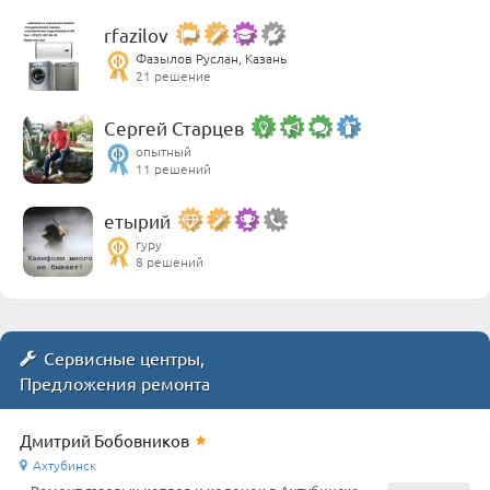
rfazilov
Фазылов Руслан, Казань
21 решение
Сергей Старцев
опытный
11 решений
етырий
гуру
8 решений
Сервисные центры,
Предложения ремонта
Дмитрий Бобовников
Ахтубинск