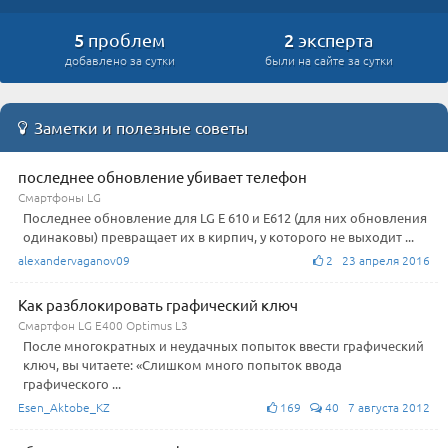
5
2
проблем
эксперта
добавлено за сутки
были на сайте за сутки
Заметки и полезные советы
последнее обновление убивает телефон
Смартфоны LG
Последнее обновление для LG E 610 и E612 (для них обновления
одинаковы) превращает их в кирпич, у которого не выходит ...
alexandervaganov09
2 23 апреля 2016
Как разблокировать графический ключ
Смартфон LG E400 Optimus L3
После многократных и неудачных попыток ввести графический
ключ, вы читаете: «Слишком много попыток ввода
графического ...
Esen_Aktobe_KZ
169
40 7 августа 2012