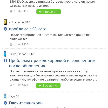
3501 DUO. завис , вытянула бвтарею после чего он начал
загружать и не загружается
7
3 136
2 решения
Nokia Lumia 520
проблема с SD card
После сканирования SD card выключается экран и не
включается
1
1 150
Huawei Honor 8 Lite
Проблемы с разблокировкой и включением
после обновления
После обновления системы при нажатии на кнопку
выключения для блокировки экрана и перевода в режим
ожидания, телефон не реагирует, либо выводит меню с ...
1
2 873
3 решения
Jiayu G4
Глючит тач-скрин