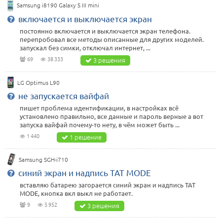
Samsung i8190 Galaxy S III mini
включается и выключается экран
постоянно включается и выключается экран телефона.
перепробовал все методы описанные для других моделей.
запускал без симки, отключал интернет, ...
69
38 333
3 решения
LG Optimus L90
не запускается вайфай
пишет проблема идентификации, в настройках всё
установлено правильно, все данные и пароль верные а вот
запуска вайфай почему-то нету, в чём может быть ...
1 440
1 решение
Samsung SGH-i710
синий экран и надпись TAT MODE
вставляю батарею загорается синий экран и надпись TAT
MODE, кнопка вкл выкл не работает.
9
5 952
3 решения