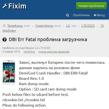
Fixim
Новая проблема
Проблемы
Вход
Телефоны
→
Смартфоны
→
LG
→
L70 D325
→
13
41047
30145
1323
проблем
DBI Err Fatal проблема загрузчика
проблема со смартфоном LG L70 D325
2 января 2016
idrostikos
нужно срочное решение?
Завис, вытянул батарею после чего появилась
данная надпись на розовом фоне
DemiGod Crash Handler : DBI ERR Fatal!
Board Rev.:1.0
Ram dump mode.
Option : SD card ram dump mode
Push below files to sdcard before test.
rdcookie.txt ,rtcookie.txt
Pleas do following action.