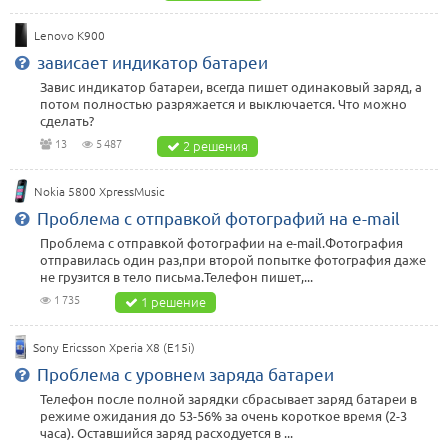
Lenovo K900
зависает индикатор батареи
Завис индикатор батареи, всегда пишет одинаковый заряд, а
потом полностью разряжается и выключается. Что можно
сделать?
13
5 487
2 решения
Nokia 5800 XpressMusic
Проблема с отправкой фотографий на e-mail
Проблема с отправкой фотографии на e-mail.Фотография
отправилась один раз,при второй попытке фотография даже
не грузится в тело письма.Телефон пишет,...
1 735
1 решение
Sony Ericsson Xperia X8 (E15i)
Проблема с уровнем заряда батареи
Телефон после полной зарядки сбрасывает заряд батареи в
режиме ожидания до 53-56% за очень короткое время (2-3
часа). Оставшийся заряд расходуется в ...