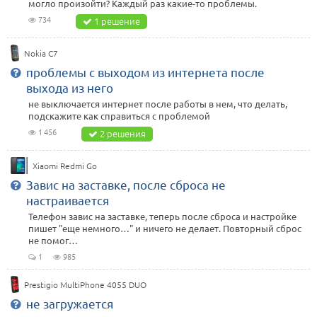
могло произойти? Каждый раз какие-то проблемы.
734
1 решение
Nokia C7
проблемы с выходом из интернета после
выхода из него
не выключается интернет после работы в нем, что делать,
подскажите как справиться с проблемой
1 456
2 решения
Xiaomi Redmi Go
Завис на заставке, после сброса не
настраивается
Телефон завис на заставке, теперь после сброса и настройке
пишет "еще немного…" и ничего не делает. Повторный сброс
не помог…
1
985
Prestigio MultiPhone 4055 DUO
не загружается