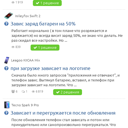
1 919
1 решение
Wileyfox Swift 2
Завис заряд батареи на 50%
Работает нормально ( в том плане что розряжается и
заряжается) но всегда висит заряд 50%, не знаю что делать. Не
раз скидал все настройки. Но ...
839
1 решение
Leagoo KIICAA Mix
при загрузке зависает на логотипе
Сначала было много запросов "приложения не отвечают", и
телефон завис. Вытянул батарею, вставил, и телефон при
загрузке зависает на логотипе. Что ...
6
1
6 819
2 решения
Tecno Spark 9 Pro
Зависает и перегружается после обновления
После обновления телефон стал зависать и потом или
принудительно или самопроизвольно перегружаться. Что