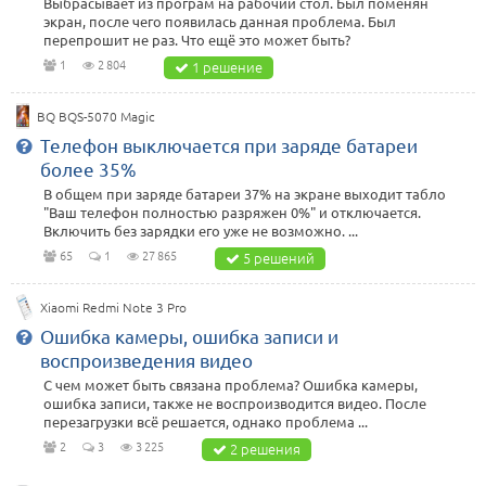
Выбрасывает из програм на рабочий стол. Был поменян
экран, после чего появилась данная проблема. Был
перепрошит не раз. Что ещё это может быть?
1
2 804
1 решение
BQ BQS-5070 Magic
Телефон выключается при заряде батареи
более 35%
В общем при заряде батареи 37% на экране выходит табло
"Ваш телефон полностью разряжен 0%" и отключается.
Включить без зарядки его уже не возможно. ...
65
1
27 865
5 решений
Xiaomi Redmi Note 3 Pro
Ошибка камеры, ошибка записи и
воспроизведения видео
С чем может быть связана проблема? Ошибка камеры,
ошибка записи, также не воспроизводится видео. После
перезагрузки всё решается, однако проблема ...
2
3
3 225
2 решения