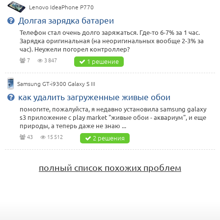
Lenovo IdeaPhone P770
Долгая зарядка батареи
Телефон стал очень долго заряжаться. Где-то 6-7% за 1 час.
Зарядка оригинальная (на неоригинальных вообще 2-3% за
час). Неужели погорел контроллер?
7
3 847
1 решение
Samsung GT-i9300 Galaxy S III
как удалить загруженные живые обои
помогите, пожалуйста, я недавно установила samsung galaxy
s3 приложение с play market "живые обои - аквариум", и еще
природы, а теперь даже не знаю ...
43
15 512
2 решения
полный список похожих проблем