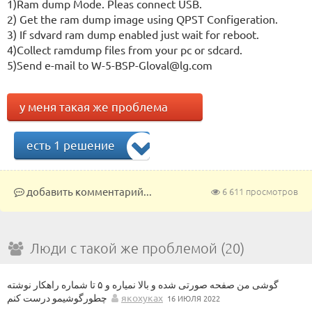
1)Ram dump Mode. Pleas connect USB.
2) Get the ram dump image using QPST Configeration.
3) If sdvard ram dump enabled just wait for reboot.
4)Collect ramdump files from your pc or sdcard.
5)Send e-mail to W-5-BSP-Gloval@lg.com
у меня такая же проблема
есть 1 решение
добавить комментарий...
6 611 просмотров
Люди с такой же проблемой (20)
گوشی من صفحه صورتی شده و بالا نمیاره و ۵ تا شماره راهکار نوشته
چطورگوشیمو درست کنم
якохуках
16 ИЮЛЯ 2022