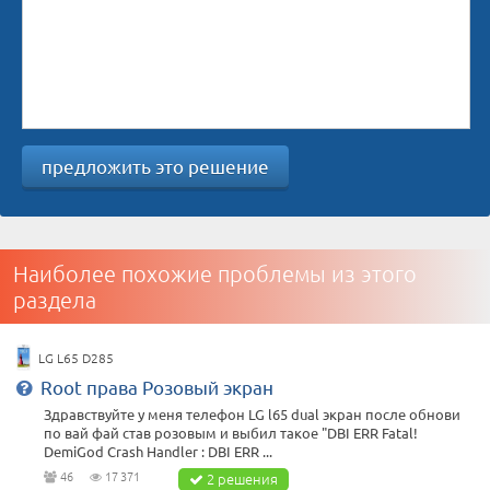
предложить это решение
Наиболее похожие проблемы из этого
раздела
LG L65 D285
Root права Розовый экран
Здравствуйте у меня телефон LG l65 dual экран после обнови
по вай фай став розовым и выбил такое "DBI ERR Fatal!
DemiGod Crash Handler : DBI ERR ...
46
17 371
2 решения