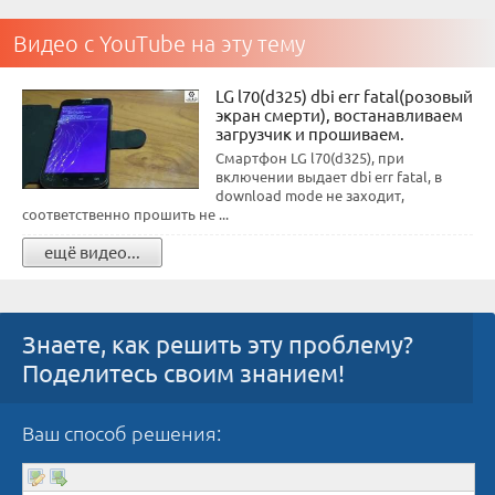
Видео с YouTube на эту тему
LG l70(d325) dbi err fatal(розовый
экран смерти), востанавливаем
загрузчик и прошиваем.
Смартфон LG l70(d325), при
включении выдает dbi err fatal, в
download mode не заходит,
соответственно прошить не ...
ещё видео...
Знаете, как решить эту проблему?
Поделитесь своим знанием!
Ваш способ решения: