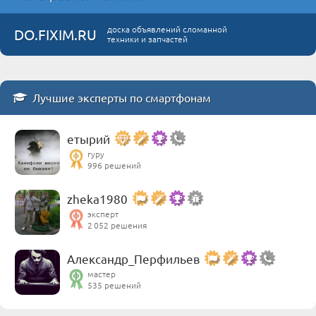
доска объявлений сломанной
DO.FIXIM.RU
техники и запчастей
Лучшие эксперты по смартфонам
етырий
гуру
996 решений
zheka1980
эксперт
2 052 решения
Александр_Перфильев
мастер
535 решений