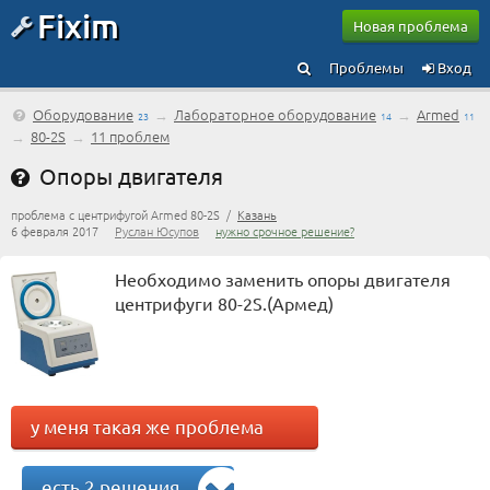
Fixim
Новая проблема
Проблемы
Вход
Оборудование
→
Лабораторное оборудование
→
Armed
23
14
11
→
80-2S
→
11 проблем
Опоры двигателя
проблема с центрифугой Armed 80-2S /
Казань
6 февраля 2017
Руслан Юсупов
нужно срочное решение?
Необходимо заменить опоры двигателя
центрифуги 80-2S.(Армед)
у меня такая же проблема
есть 2 решения