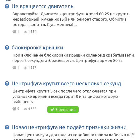
Не вращается двигатель
Здравствуйте! Двигатель центрифуги Armed 80-2S не крутит.
неразборный, нужен новый или ремонт старого. Обмотка
ротора звонится. С уважением! ...
1
1 334
блокировка крышки
При включение блокировки крышки соленоид срабатывает и
через 2 секунды отбрасывается. Центрифуга армед 80 2s
1
1 557
Центрифуга крутит всего несколько секунд
Центрифуга крутит 5 сек после чего отключается при
установке времени всегда горит 0 и та цифра которую
выберешь
5
4 582
3 решения
Новая центрифуга не подаёт признаки жизни
Новая центрифуга , достала из коробки вставила кабель в неё
и в розетку , нажимаю кнопку вкл ничего не происходит .