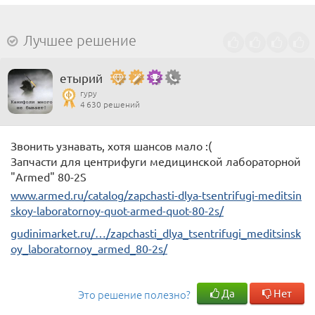
Лучшее решение
етырий
гуру
4 630 решений
Звонить узнавать, хотя шансов мало :(
Запчасти для центрифуги медицинской лабораторной
"Armed" 80-2S
www.armed.ru/catalog/zapchasti-dlya-tsentrifugi-meditsin
skoy-laboratornoy-quot-armed-quot-80-2s/
gudinimarket.ru/…/zapchasti_dlya_tsentrifugi_meditsinsk
oy_laboratornoy_armed_80-2s/
Да
Нет
Это решение полезно?