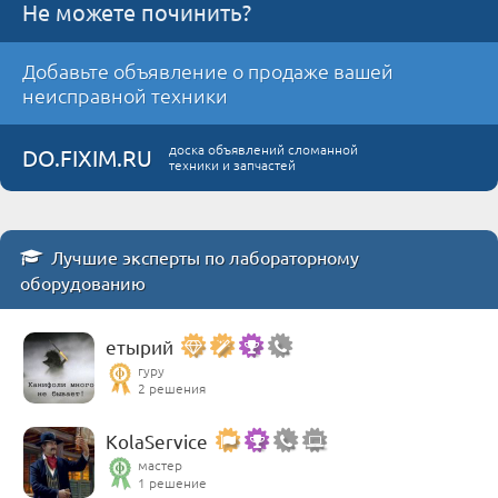
Не можете починить?
Добавьте объявление о продаже вашей
неисправной техники
доска объявлений сломанной
DO.FIXIM.RU
техники и запчастей
Лучшие эксперты по лабораторному
оборудованию
етырий
гуру
2 решения
KolaService
мастер
1 решение