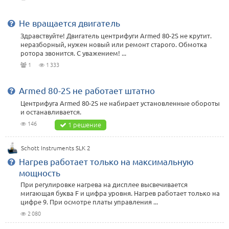
Не вращается двигатель
Здравствуйте! Двигатель центрифуги Armed 80-2S не крутит.
неразборный, нужен новый или ремонт старого. Обмотка
ротора звонится. С уважением! ...
1
1 333
Armed 80-2S не работает штатно
Центрифуга Armed 80-2S не набирает установленные обороты
и останавливается.
146
1 решение
Schott Instruments SLK 2
Нагрев работает только на максимальную
мощность
При регулировке нагрева на дисплее высвечивается
мигающая буква F и цифра уровня. Нагрев работает только на
цифре 9. При осмотре платы управления ...
2 080