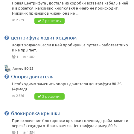
Новая центрифуга , достала из коробки вставила кабель в неё
и в розетку , нажимаю кнопку вкл ничего не происходит .
Никаких признаков жизни она не ...
2 229
2 решения
центрифуга ходит ходуном
Ходит ходуном, если в ней пробирки, а пустая - работает тихо
и не прыгает.
1
1 482
Armed 80-2S
Опоры двигателя
Необходимо заменить опоры двигателя центрифуги 80-2S.
(Армед)
2 826
2 решения
блокировка крышки
При включение блокировки крышки соленоид срабатывает и
через 2 секунды отбрасывается. Центрифуга армед 80 2s
1
1 554