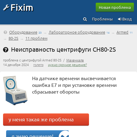
Fixim
Новая проблема
Проблемы
Вход
Оборудование
→
Лабораторное оборудование
→
Armed
23
14
11
→
80-2S
→
11 проблем
Неисправность центрифуги CH80-2S
проблема с центрифугой Armed 80-2S /
Махачкала
14 декабря 2024
голепэ
нужно срочное решение?
На датчике времени высвечивается
ошибка Е7 и при установке времени
сбрасывает обороты
у меня такая же проблема
я знаю решение!