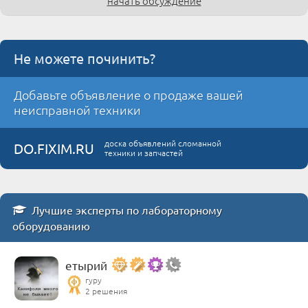
начать обсуждение
Не можете починить?
Добавьте объявление о продаже вашей
неисправной техники
доска объявлений сломанной
DO.FIXIM.RU
техники и запчастей
Лучшие эксперты по лабораторному
оборудованию
етырий
гуру
2 решения