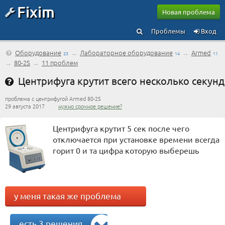
Fixim
Новая проблема
Проблемы
Вход
Оборудование
→
Лабораторное оборудование
→
Armed
23
14
11
→
80-2S
→
11 проблем
Центрифуга крутит всего несколько секунд
проблема с центрифугой Armed 80-2S
29 августа 2017
нужно срочное решение?
Центрифуга крутит 5 сек после чего
отключается при установке времени всегда
горит 0 и та цифра которую выберешь
у меня такая же проблема
есть 3 решения