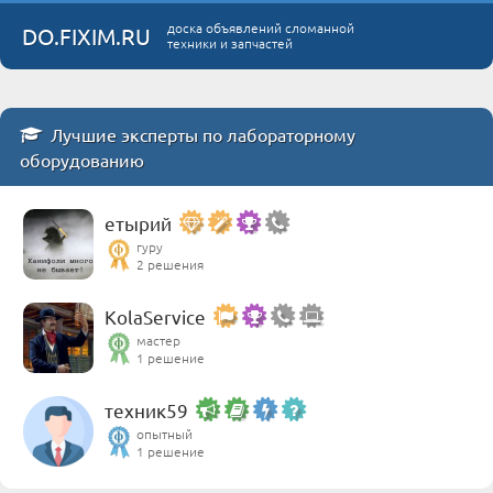
доска объявлений сломанной
DO.FIXIM.RU
техники и запчастей
Лучшие эксперты по лабораторному
оборудованию
етырий
гуру
2 решения
KolaService
мастер
1 решение
техник59
опытный
1 решение