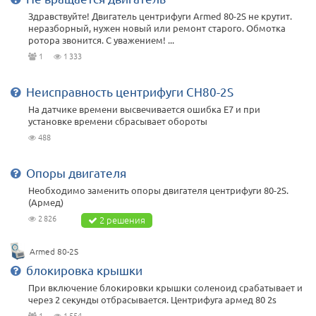
Здравствуйте! Двигатель центрифуги Armed 80-2S не крутит.
неразборный, нужен новый или ремонт старого. Обмотка
ротора звонится. С уважением! ...
1
1 333
Неисправность центрифуги CH80-2S
На датчике времени высвечивается ошибка Е7 и при
установке времени сбрасывает обороты
488
Опоры двигателя
Необходимо заменить опоры двигателя центрифуги 80-2S.
(Армед)
2 826
2 решения
Armed 80-2S
блокировка крышки
При включение блокировки крышки соленоид срабатывает и
через 2 секунды отбрасывается. Центрифуга армед 80 2s
1
1 554