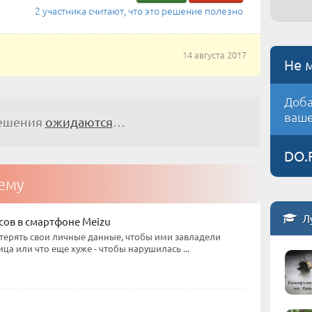
2 участника считают, что это решение полезно
14 августа 2017
Не 
Доба
ваше
решения
ожидаются
…
DO.
тему
Л
сов в смартфоне Meizu
отерять свои личные данные, чтобы ими завладели
ца или что еще хуже - чтобы нарушилась ...