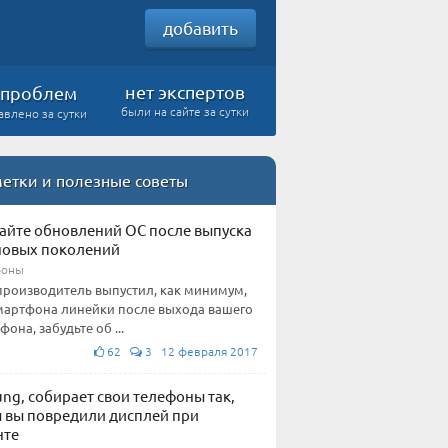
добавить
нет экспертов
проблем
были на сайте за сутки
авлено за сутки
етки и полезные советы
айте обновлений ОС после выпуска
новых поколений
фоны
производитель выпустил, как минимум,
мартфона линейки после выхода вашего
фона, забудьте об ...
62
3 12 февраля 2017
ng, собирает свои телефоны так,
 вы повредили дисплей при
нте