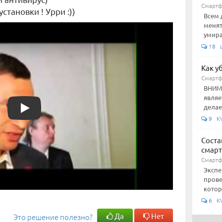
Смарт
становки ! Урри :))
Всем 
менят
умира
18 
Как у
Смарт
ВНИМА
являе
Play
делае
9 KV
Соста
смар
Смарт
Экспе
прове
котор
6 KV
Да
Нет
Это решение полезно?