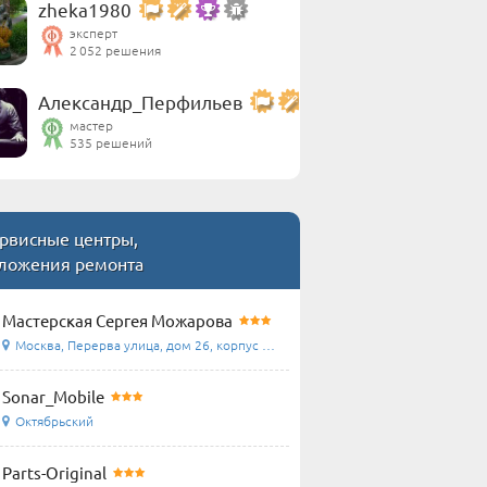
zheka1980
эксперт
2 052 решения
Александр_Перфильев
мастер
535 решений
рвисные центры,
ложения ремонта
Мастерская Сергея Можарова
Москва, Перерва улица, дом 26, корпус 1, домофон ...
Sonar_Mobile
Октябрьский
Parts-Original