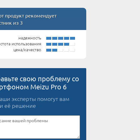
т продукт рекомендует
стник из 3
надежность
стота использования
цена/качество
авьте свою проблему со
ртфоном Meizu Pro 6
наши эксперты помогут вам
и её решение