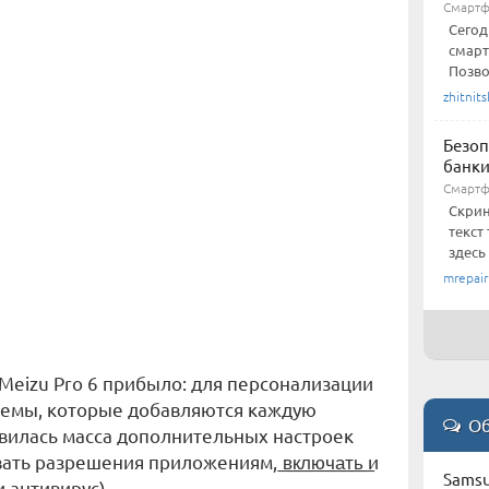
Смартф
Сегод
смарт
Позво
zhitnits
Безоп
банки
Смарт
Скрин
текст
здесь
mrepair
 Meizu Pro 6 прибыло: для персонализации
темы, которые добавляются каждую
Об
явилась масса дополнительных настроек
 разрешения приложениям, ͟в͟к͟л͟ю͟ч͟а͟т͟ь͟ и
Samsu
овщик и антивирус)