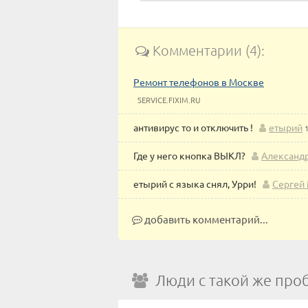
Комментарии (4):
Ремонт телефонов в Москве
SERVICE.FIXIM.RU
антивирус то и отключить !
етырий
Где у него кнопка ВЫКЛ?
Александ
етырий с языка снял, Урри!
Сергей
добавить комментарий...
Люди с такой же про