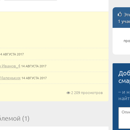
Это
1 уча
про
14 АВГУСТА 2017
р Иванов_4
14 АВГУСТА 2017
Доб
 Маленьких
14 АВГУСТА 2017
сма
– и 
2 209 просмотров
найт
блемой (1)