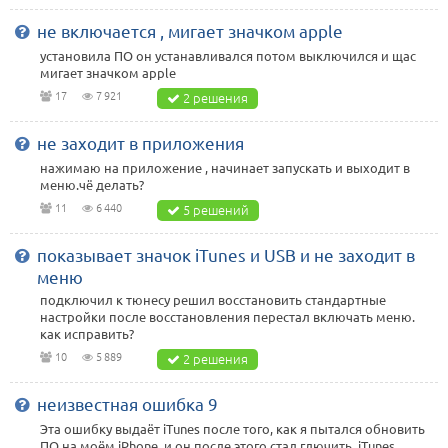
не включается , мигает значком apple
установила ПО он устанавливался потом выключился и щас
мигает значком apple
17
7 921
2 решения
не заходит в приложения
нажимаю на приложение , начинает запускать и выходит в
меню.чё делать?
11
6 440
5 решений
показывает значок iTunes и USB и не заходит в
меню
подключил к тюнесу решил восстановить стандартные
настройки после восстановления перестал включать меню.
как исправить?
10
5 889
2 решения
неизвестная ошибка 9
Эта ошибку выдаёт iTunes после того, как я пытался обновить
ПО на моём iPhone, и он после этого стал глючить. iTunes