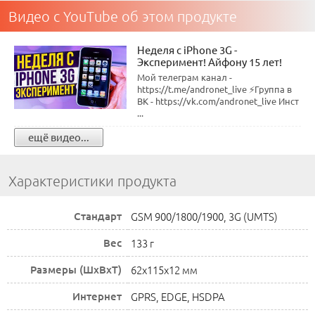
Видео с YouTube об этом продукте
Неделя с iPhone 3G -
Эксперимент! Айфону 15 лет!
Мой телеграм канал -
https://t.me/andronet_live ⚡Группа в
ВК - https://vk.com/andronet_live Инст
...
ещё видео...
Характеристики продукта
Стандарт
GSM 900/1800/1900, 3G (UMTS)
Вес
133 г
Размеры (ШxВxТ)
62x115x12 мм
Интернет
GPRS, EDGE, HSDPA