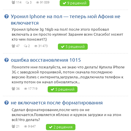
114
3
91 009
9 решений
Уронил Iphone на пол — теперь мой Афоня не
включается
Уронил Iphone 3g 16gb на пол! после этого пробовал
включать а он просто нулями! Заранее всем Спасибо! может
кто чем поможет?:)
47
2
31 473
5 решений
ошибка восстановления 1015
Помогите мне пожалуйста, не знаю что делать! Купила iPhone
3G с заводской прошивкой, потом скачала последнюю
версию itunes с интернета,загрузила...подключила телефон к
компу потом он начал обновляться...
36
17 719
5 решений
не включается после форматирования
Сделал форматирование,после чего он не
включается.Появляется яблоко и кружок загрузки и на этом
всё.Что делать?
21
9 647
2 решения