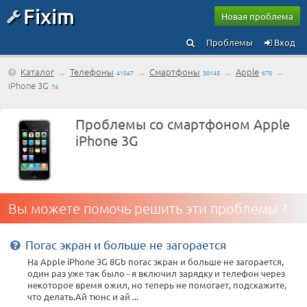
Fixim
Новая проблема
Проблемы
Вход
Каталог
→
Телефоны
→
Смартфоны
→
Apple
→
41047
30145
670
iPhone 3G
74
Проблемы со смартфоном Apple
iPhone 3G
Вы можете помочь решить эти проблемы ?
Погас экран и больше не загорается
На Apple iPhone 3G 8Gb погас экран и больше не загорается,
один раз уже так было - я включил зарядку и телефон через
некоторое время ожил, но теперь не помогает, подскажите,
что делать.Ай тюнс и ай ...