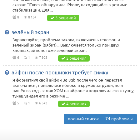
сказал: "iTunes обнаружила iPhone, находящийся в режиме
стабилизации. Для ...
8
8 134
5 решений
зелёный экран
Здравствуйте, проблема такова, включаешь телефон и
зеленый экран (рябит)... Выключается только при двух
кнопках, айтюнс тоже зеленый экран.
6
1
7 305
2 решения
айфон после прошивки требует симку
Я форматнул свой айфон 3g 8gb после чего он перестал
включаться , появлялось яблоко и кружок загрузки, но я
нашёл выход , зажав ХОМ на айфоне я подключил его к тунцу,
тунец увидел его в режиме ...
5
1
6 542
4 решения
полный список — 74 проблемы