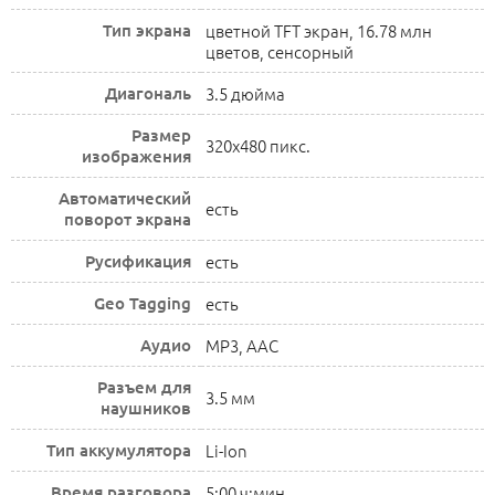
Тип экрана
цветной TFT экран, 16.78 млн
цветов, сенсорный
Диагональ
3.5 дюйма
Размер
320x480 пикс.
изображения
Автоматический
есть
поворот экрана
Русификация
есть
Geo Tagging
есть
Аудио
MP3, AAC
Разъем для
3.5 мм
наушников
Тип аккумулятора
Li-Ion
Время разговора
5:00 ч:мин