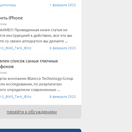
щитопиры
1 февраля 2022
бить iPhone
фоны
НИЕ!!! Приведенная ниже статья не
тся инструкцией к действию, все что вы
те со своим аппаратом вы делаете ...
-2_BIAS_Tank_Blitz
6 февраля 2025
влен список самых глючных
тфонов
фоны
рты компании Blancco Technology Group
ли исследование, по результатам
ого определили современные ...
-2_BIAS_Tank_Blitz
8 февраля 2025
перейти к обсуждениям