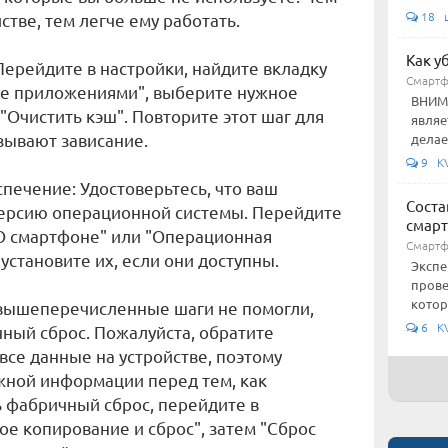
18 
тве, тем легче ему работать.
Как у
Перейдите в настройки, найдите вкладку
Смарт
ие приложениями", выберите нужное
ВНИМА
"Очистить кэш". Повторите этот шаг для
являе
зывают зависание.
делае
9 KV
печение: Удостоверьтесь, что ваш
Соста
ерсию операционной системы. Перейдите
смар
"О смартфоне" или "Операционная
Смарт
установите их, если они доступны.
Экспе
прове
котор
е вышеперечисленные шаги не помогли,
6 KV
ный сброс. Пожалуйста, обратите
 все данные на устройстве, поэтому
жной информации перед тем, как
 фабричный сброс, перейдите в
ое копирование и сброс", затем "Сброс