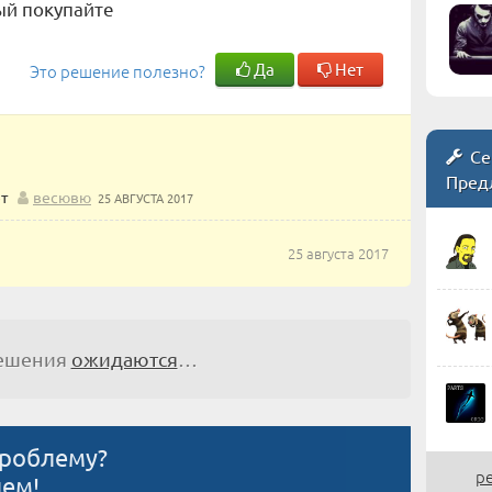
ый покупайте
Да
Нет
Это решение полезно?
Се
Пред
т
весювю
25 АВГУСТА 2017
25 августа 2017
решения
ожидаются
…
проблему?
р
ием!