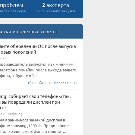
2
проблем
эксперта
авлено за сутки
были на сайте за сутки
етки и полезные советы
айте обновлений ОС после выпуска
новых поколений
фоны
производитель выпустил, как минимум,
мартфона линейки после выхода вашего
фона, забудьте об ...
62
3 12 февраля 2017
ng, собирает свои телефоны так,
 вы повредили дисплей при
нте
оны Samsung
ня я занимался заменой дисплея в
фоне samsung j120f/ds. Предисловие.
нил хозяин смартфона и говорит...