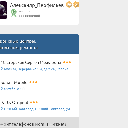
Александр_Перфильев
мастер
535 решений
рвисные центры,
ложения ремонта
Мастерская Сергея Можарова
Москва, Перерва улица, дом 26, корпус 1, домофон ...
Sonar_Mobile
Октябрьский
Parts-Original
Нижний Новгород, Нижний Новгород, ул.Островского ...
емонт телефонов Nomi в Нижнем