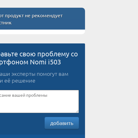
т продукт не рекомендует
стник
авьте свою проблему со
ртфоном Nomi i503
наши эксперты помогут вам
и её решение
добавить