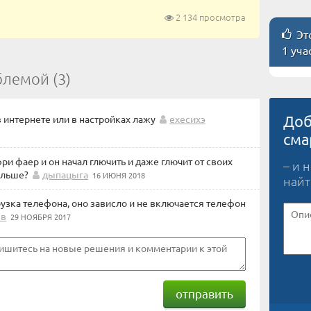
2 134 просмотра
Это
1 уча
блемой (3)
Доб
в интернете или в настройках лажу
ехесихэ
сма
ри фаер и он начал глючить и даже глючит от своих
– и 
альше?
дыпацыга
16 ИЮНЯ 2018
найт
узка телефона, оно зависло и не включается телефон
яв
29 НОЯБРЯ 2017
отправить