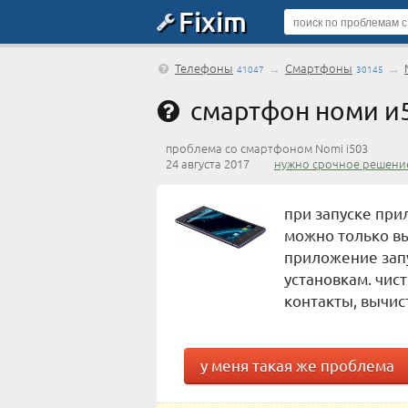
Fixim
Телефоны
→
Смартфоны
→
41047
30145
смартфон номи и5
проблема со смартфоном Nomi i503
24 августа 2017
нужно срочное решени
при запуске при
можно только вы
приложение запу
установкам. чис
контакты, вычис
у меня такая же проблема