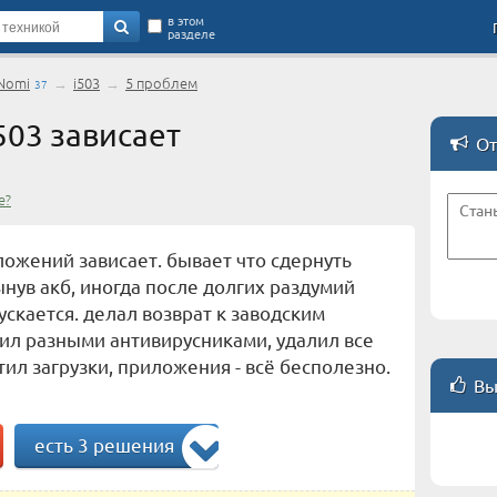
в этом
разделе
Nomi
→
i503
→
5 проблем
37
03 зависает
От
е?
ложений зависает. бывает что сдернуть
нув акб, иногда после долгих раздумий
скается. делал возврат к заводским
тил разными антивирусниками, удалил все
тил загрузки, приложения - всё бесполезно.
Вы
есть 3 решения