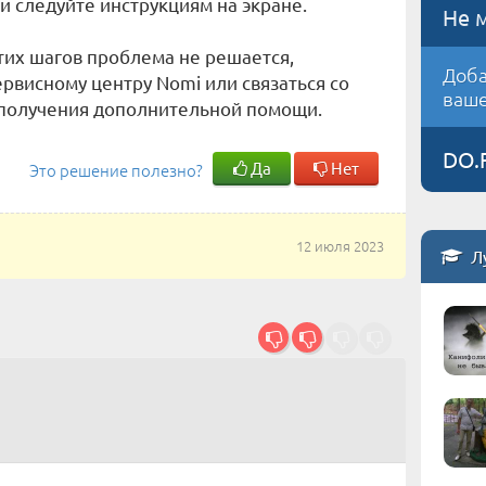
и следуйте инструкциям на экране.
Не 
тих шагов проблема не решается,
Доба
ервисному центру Nomi или связаться со
ваше
получения дополнительной помощи.
DO.
Да
Нет
Это решение полезно?
12 июля 2023
Л