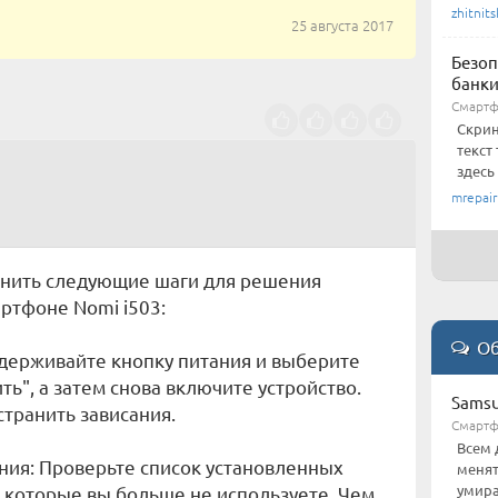
zhitnits
25 августа 2017
Безоп
банки
Смарт
Скрин
текст
здесь
mrepair
лнить следующие шаги для решения
ртфоне Nomi i503:
Об
 Удерживайте кнопку питания и выберите
ь", а затем снова включите устройство.
Samsu
транить зависания.
Смарт
Всем 
ния: Проверьте список установленных
менят
умира
 которые вы больше не используете. Чем