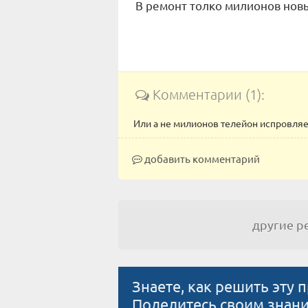
В ремонт толко милионов нов
Комментарии (1):
Или а не милионов телейон испровляе
добавить комментарий
другие 
Знаете, как решить эту 
Поделитесь своим знан