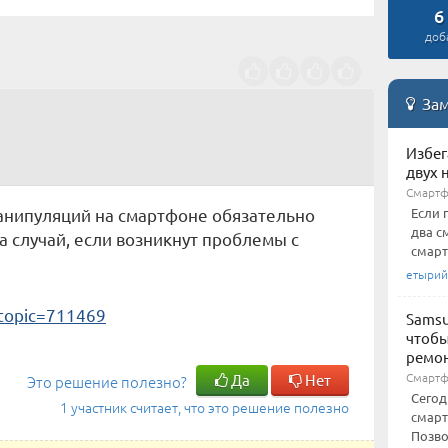
6
доб
Зам
Избег
двух 
Смарт
нипуляций на смартфоне обязательно
Если 
два с
 случай, если возникнут проблемы с
смарт
етырий
topic=711469
Samsu
чтобы
ремо
Смартф
Да
Нет
Это решение полезно?
Сегод
1 участник считает, что это решение полезно
смарт
Позво