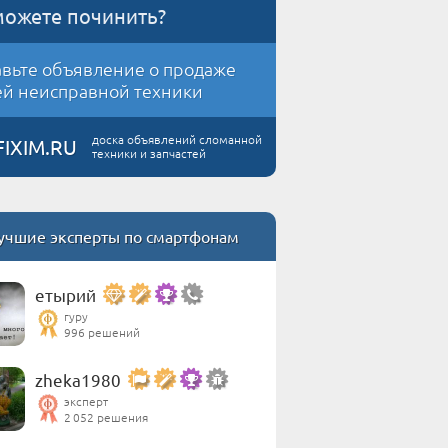
можете починить?
вьте объявление о продаже
й неисправной техники
доска объявлений сломанной
FIXIM.RU
техники и запчастей
учшие эксперты по смартфонам
етырий
гуру
996 решений
zheka1980
эксперт
2 052 решения