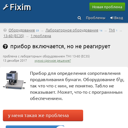
Fixim
Новая проблема
Проблемы
Вход
Оборудование
→
Лабораторное оборудование
→
TMI
→
23
14
1
13-60 (ЕС35)
→
1 проблема
прибор включается, но не реагирует
проблема с лабораторным оборудованием TMI 13-60 (ЕС35)
13 декабря 2017
нужно срочное решение?
Прибор для определения сопротивления
продавливания бумаги. Оборудование б\у,
так что что с ним, не понятно. Табло не
показывает. Может, что-то с программным
обеспечением.
у меня такая же проблема