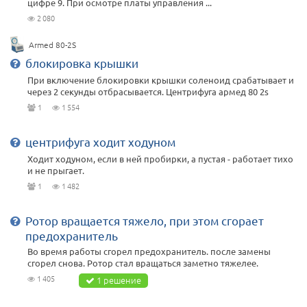
цифре 9. При осмотре платы управления ...
2 080
Armed 80-2S
блокировка крышки
При включение блокировки крышки соленоид срабатывает и
через 2 секунды отбрасывается. Центрифуга армед 80 2s
1
1 554
центрифуга ходит ходуном
Ходит ходуном, если в ней пробирки, а пустая - работает тихо
и не прыгает.
1
1 482
Ротор вращается тяжело, при этом сгорает
предохранитель
Во время работы сгорел предохранитель. после замены
сгорел снова. Ротор стал вращаться заметно тяжелее.
1 405
1 решение