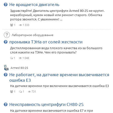
Не вращается двигатель
Здравствуйте! Двигатель центрифуги Armed 80-2S не крутит.
неразборный, нужен новый или ремонт старого. Обмотка
ротора звонится. С уважением! ...
1
1 333
Лабораторное оборудование
промывка ТЭНа от солей жесткости
Дистиллированная вода плохого качества из-за большого
слоя накипи на ТЭНе. Чем его промывать?
1
1 046
Armed 80-2S
Не работает, на датчике времени высвечивается
ошибка E3
На датчике времени при включении высвечивается ошибка E3
1
1
731
Неисправность центрифуги CH80-2S
На датчике времени высвечивается ошибка Е7 и при