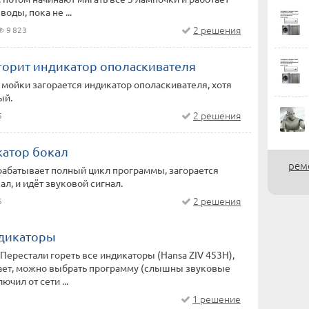
воды, пока не ...
2 решения
9 823
горит индикатор ополаскивателя
мойки загорается индикатор ополаскивателя, хотя
ый.
2 решения
5
катор бокал
рем
рабатывает полный цикл программы, загорается
ал, и идёт звуковой сигнал.
2 решения
5
ндикаторы
 Перестали гореть все индикаторы (Hansa ZIV 453H),
ает, можно выбрать программу (слышны звуковые
ючил от сети ...
1 решение