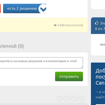
есть 2 решения
Это
4 600 просмотров
6 из 
про
блемой (0)
Доб
пос
отправить
Can
– и 
найт