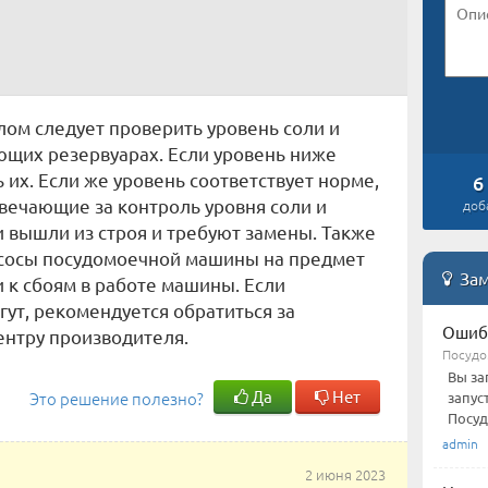
лом следует проверить уровень соли и
ющих резервуарах. Если уровень ниже
их. Если же уровень соответствует норме,
6
твечающие за контроль уровня соли и
доб
 вышли из строя и требуют замены. Также
асосы посудомоечной машины на предмет
Зам
и к сбоям в работе машины. Если
ут, рекомендуется обратиться за
Ошиб
ентру производителя.
Посудо
Вы за
Да
Нет
Это решение полезно?
запус
Посуд
admin
2 июня 2023