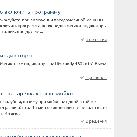
о включить программу
ожалуйста. при включении посудомоечной машины
ключить программу, поочередно мигают индикаторы
ка, никакие другие ...
3 решения
 индикаторы
 Мигают все индикаторы на ПМ candy 4609x-07. В чём
1 решение
ет на тарелках после мойки
ожалуйста, почему при мойке на одной и той же
л разный: то за 15 мин до окончания тишина, то в это
. И еще, ...
2 решения
ки вкл/выкл ни одна кнопка не