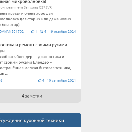
ьная микроволновка!
олновая печь Samsung G273VR
чень крутая и очень хорошая
волновка для старых или даже новых
 (квартир).
OVIVAN201702
1
4 19 октября 2024
остика и ремонт своими руками
еры
азобрать блендер — диагностика и
т своими руками Блендер –
остранённая мелкая бытовая техника,
я ...
76
4 10 сентября 2021
4 заметки
суждения кухонной техники