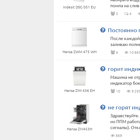
помпа на слив 
Indesit DSG 051 EU
5
4
Постоянно 
После каждой 
заливаю полн
Hansa ZWM 475 WH
6
10 86
горит инди
Машина не от
индикатор бок
Hansa ZIM 436 EH
10
9 29
не горят и
Здравствуйте.
но ППМ работ
сигналы). Откл
Hansa ZIV453H
869