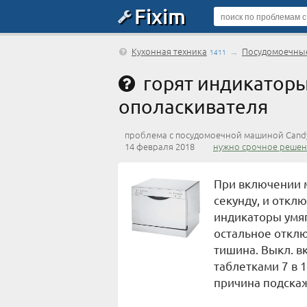
Fixim
Кухонная техника
→
Посудомоечны
1411
горят индикаторы
ополаскивателя
проблема с посудомоечной машиной Cand
14 февраля 2018
нужно срочное решен
При включении 
секунду, и отклю
индикаторы умяг
остальное отклю
тишина. Выкл. в
таблетками 7 в 1
причина подска