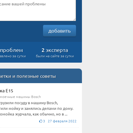
добавить
2
проблем
эксперта
авлено за сутки
были на сайте за сутки
етки и полезные советы
ка E15
моечные машины Bosch
грузили посуду в машину Bosch,
тили мойку и занялись делами по дому.
омойка журчала, как обычно, но в ...
3 27 февраля 2022