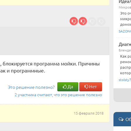
Идеал
Микров
Это о
микро
домов
SAZON
Диагн
Бленд
Как р
ремон
р, блокируется программа мойки. Причины
распр
так и программные.
котора
stolsty
Да
Нет
Это решение полезно?
2 участника считают, что это решение полезно
15 февраля 2018
Об