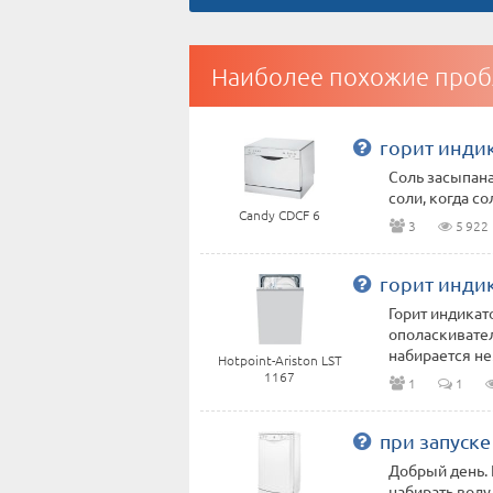
Наиболее похожие проб
горит инди
Соль засыпана
соли, когда со
Candy CDCF 6
3
5 922
горит инди
Горит индикат
ополаскивател
набирается нем
Hotpoint-Ariston LST
1167
1
1
при запуске
Добрый день.
набирать воду