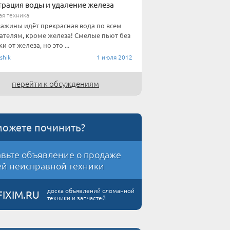
рация воды и удаление железа
ая техника
важины идёт прекрасная вода по всем
ателям, кроме железа! Смелые пьют без
и от железа, но это ...
shik
1 июля 2012
перейти к обсуждениям
можете починить?
вьте объявление о продаже
й неисправной техники
доска объявлений сломанной
FIXIM.RU
техники и запчастей