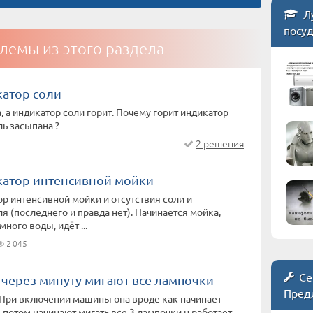
Л
посу
лемы из этого раздела
катор соли
, а индикатор соли горит. Почему горит индикатор
ль засыпана ?
2 решения
катор интенсивной мойки
ор интенсивной мойки и отсутствия соли и
я (последнего и правда нет). Начинается мойка,
ного воды, идёт ...
2 045
Се
 через минуту мигают все лампочки
Пред
 При включении машины она вроде как начинает
, потом начинают мигать все 3 лампочки и работает