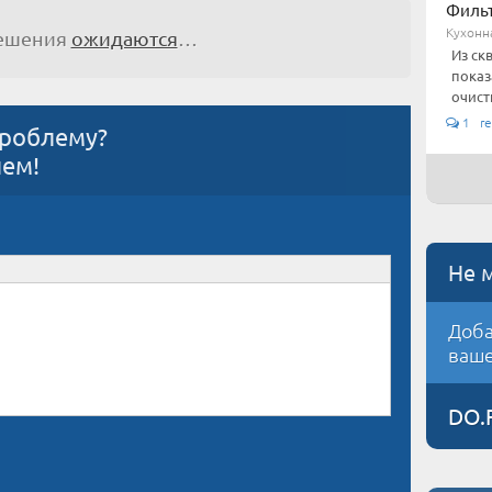
Фильт
Кухонн
решения
ожидаются
…
Из ск
показ
очистк
1 re
проблему?
ием!
Не 
Доба
ваше
DO.