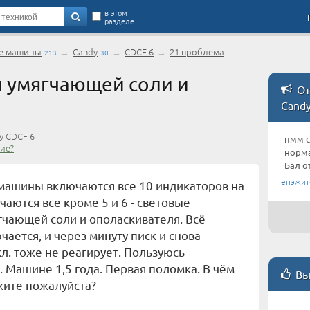
в этом
разделе
е машины
→
Candy
→
CDCF 6
→
21 проблема
213
30
 умягчающей соли и
От
Cand
y CDCF 6
пмм c
ие?
норма
Бал о
епэжит
машины включаются все 10 индикаторов на
чаются все кроме 5 и 6 - световые
чающей соли и ополаскивателя. Всё
чается, и через минуту писк и снова
кл. тоже не реагирует. Пользуюсь
. Машине 1,5 года. Первая поломка. В чём
Вы
жите пожалуйста?