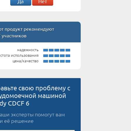
Да
Нет
т продукт рекомендуют
7 участников
надежность
стота использования
цена/качество
авьте свою проблему с
удомоечной машиной
dy CDCF 6
наши эксперты помогут вам
и её решение