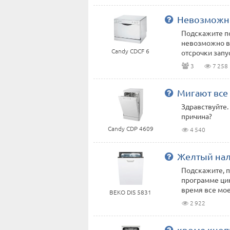
Невозможн
Подскажите п
невозможно в
Candy CDCF 6
отсрочки запус
3
7 258
Мигают все
Здравствуйте.
причина?
Candy CDP 4609
4 540
Желтый нал
Подскажите, п
программе цик
время все моет
BEKO DIS 5831
2 922
кроме кноп