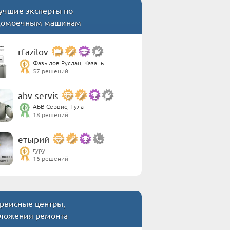
учшие эксперты по
домоечным машинам
rfazilov
Фазылов Руслан, Казань
57 решений
abv-servis
АБВ-Сервис, Тула
18 решений
етырий
гуру
16 решений
рвисные центры,
ложения ремонта