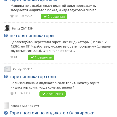
Машина не отрабатывает полный цикл программы,
загорается индикатор бокал, и идёт звуковой сигнал.
10
9 292
2 решения
Hansa ZIV453H
не горят индикаторы
Здравствуйте. Перестали гореть все индикаторы (Hansa ZIV
453H), но ППМ работает, можно выбрать программу (слышны
звуковые сигналы). Отключил от сети ...
867
1 решение
Candy CDCF 6
горит индикатор соли
Соль засыпана, а индикатор соли горит. Почему горит
индикатор соли, когда соль засыпана ?
3
5 917
2 решения
Hansa ZWM 475 WH
Горит постоянно индикатор блокировки