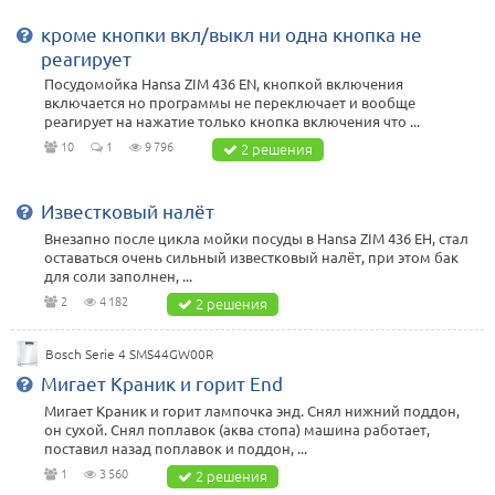
кроме кнопки вкл/выкл ни одна кнопка не
реагирует
Посудомойка Hansa ZIM 436 EN, кнопкой включения
включается но программы не переключает и вообще
реагирует на нажатие только кнопка включения что ...
10
1
9 796
2 решения
Известковый налёт
Внезапно после цикла мойки посуды в Hansa ZIM 436 EH, стал
оставаться очень сильный известковый налёт, при этом бак
для соли заполнен, ...
2
4 182
2 решения
Bosch Serie 4 SMS44GW00R
Мигает Краник и горит End
Мигает Краник и горит лампочка энд. Снял нижний поддон,
он сухой. Снял поплавок (аква стопа) машина работает,
поставил назад поплавок и поддон, ...
1
3 560
2 решения