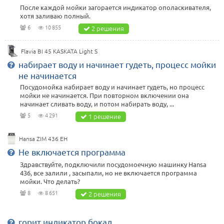
После каждой мойки загорается индикатор ополаскивателя,
хотя заливаю полный.
6
10 855
2 решения
Flavia BI 45 KASKATA Light S
набирает воду и начинает гудеть, процесс мойки
не начинается
Посудомойка набирает воду и начинает гудеть, но процесс
мойки не начинается. При повторном включении она
начинает сливать воду, и потом набирать воду, ...
5
4 291
1 решение
Hansa ZIM 436 EH
Не включается программа
Здравствуйте, подключили посудомоечную машинку Hansa
436, все залили , засыпали, но не включается программа
мойки. Что делать?
8
8 651
2 решения
горит индикатор бокал