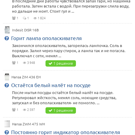
В последние дни работы чувствовался запах гари, но машинка
работала. Затем встала с водой. При перезагрузки слила воду,
но дальше не моет. Стоит гул и ...
1
1
1 824
Indesit DISR 16B
Горит лампа ополаскивателя
Закончился ополаскиватель, загорелась лампочка. Соль в
порядке. Залил через пару стирок, а лампа так и не погасла.
Выключал с сети, менял ...
1
3 948
1 решение
Hansa ZIM 436 EH
Остаётся белый налёт на посуде
После мытья посуды остаётся белый налёт на посуде.
Регулировал жёсткость, менял соль, моющие средства,
запускал и без ополаскивателя- не помогло. ...
1
2 597
1 решение
Hansa ZWM 475 WH
Постоянно горит индикатор ополаскивателя