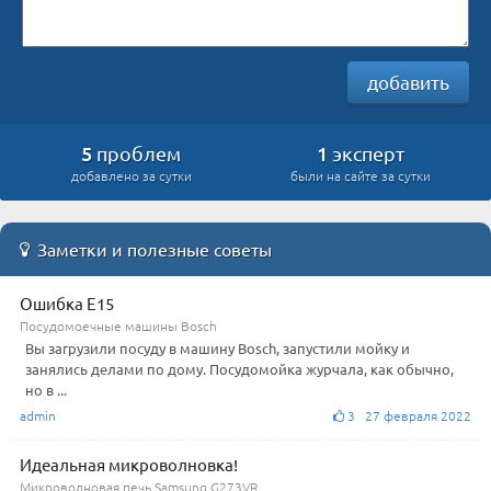
добавить
5
1
проблем
эксперт
добавлено за сутки
были на сайте за сутки
Заметки и полезные советы
Ошибка E15
Посудомоечные машины Bosch
Вы загрузили посуду в машину Bosch, запустили мойку и
занялись делами по дому. Посудомойка журчала, как обычно,
но в ...
admin
3 27 февраля 2022
Идеальная микроволновка!
Микроволновая печь Samsung G273VR