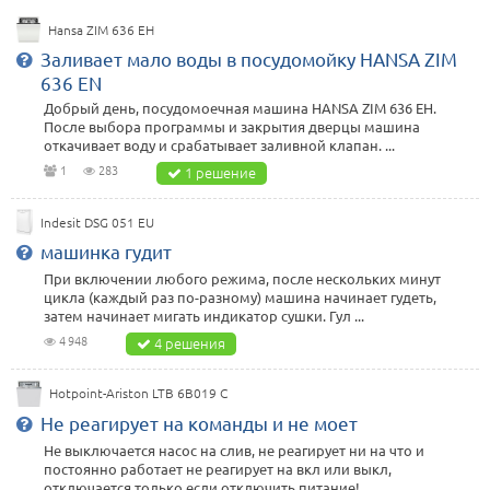
Hansa ZIM 636 EH
Заливает мало воды в посудомойку HANSA ZIM
636 EN
Добрый день, посудомоечная машина HANSA ZIM 636 EH.
После выбора программы и закрытия дверцы машина
откачивает воду и срабатывает заливной клапан. ...
1
283
1 решение
Indesit DSG 051 EU
машинка гудит
При включении любого режима, после нескольких минут
цикла (каждый раз по-разному) машина начинает гудеть,
затем начинает мигать индикатор сушки. Гул ...
4 948
4 решения
Hotpoint-Ariston LTB 6B019 C
Не реагирует на команды и не моет
Не выключается насос на слив, не реагирует ни на что и
постоянно работает не реагирует на вкл или выкл,
отключается только если отключить питание! ...