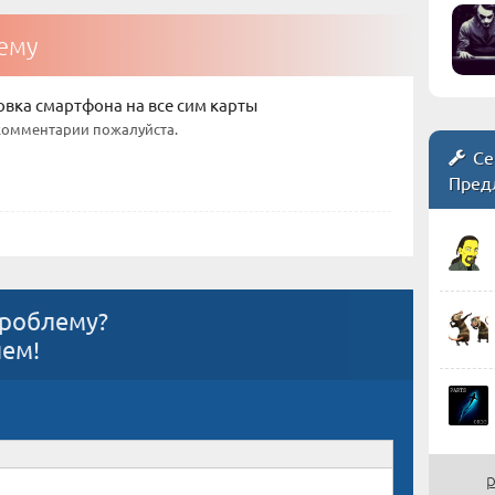
тему
вка смартфона на все сим карты
комментарии пожалуйста.
Се
Пред
проблему?
ием!
р