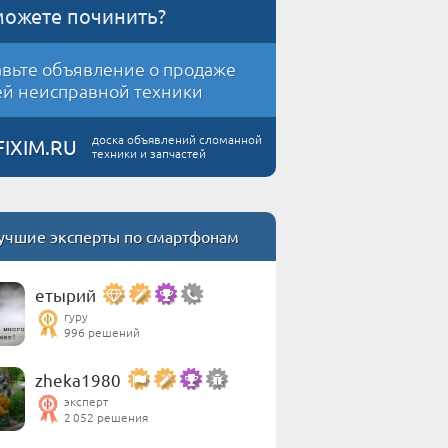
можете починить?
вьте объявление о продаже
й неисправной техники
доска объявлений сломанной
FIXIM.RU
техники и запчастей
учшие эксперты по смартфонам
етырий
гуру
996 решений
zheka1980
эксперт
2 052 решения