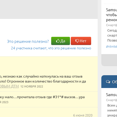
Samsu
чтобы
ремо
Смартф
Сегод
смарт
Позво
Да
Нет
Это решение полезно?
zhitnits
24 участника считают, что это решение полезно
о, незнаю как случайно наткнулась на ваш отзыв
ло! Огромное вам количество благодарности и да
Об
ОВЫМ ДТМ
12 НОЯБРЯ 2022
Samsu
толку мало…прочитала отзыв где #31*# вызов…ура
Смарт
Я 2023
Всем 
менят
6 июня 2020
умира