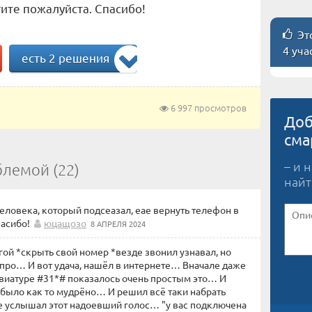
ите пожалуйста. Спасибо!
Это
4 уча
есть 2 решения
6 997 просмотров
Доб
сма
– и 
блемой (22)
найт
еловека, который подсеазал, еае вернуть телефон в
асибо!
юцащозо
8 АПРЕЛЯ 2024
гой *скрыть свой номер *везде звонил узнавал, но
про… И вот удача, нашёл в интернете… Вначале даже
евиатуре #31*# показалось очень простым это… И
 было как то мудрёно… И решил всё таки набрать
не услышал этот надоевший голос… "у вас подключена