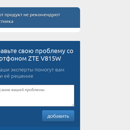
т продукт не рекомендуют
стника
авьте свою проблему со
ртфоном ZTE V815W
наши эксперты помогут вам
и её решение
добавить