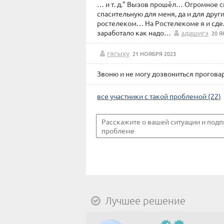
… и т. д." Вызов прошёл… Огромное сп
спасительную для меня, да и для дру
ростелеком… На Ростелекоме я и сдел
заработало как надо…
адашигэ
20 Я
гягыху
21 НОЯБРЯ 2023
Звоню и не могу дозвониться прогова
все участники с такой проблемой (22)
Лучшее решение