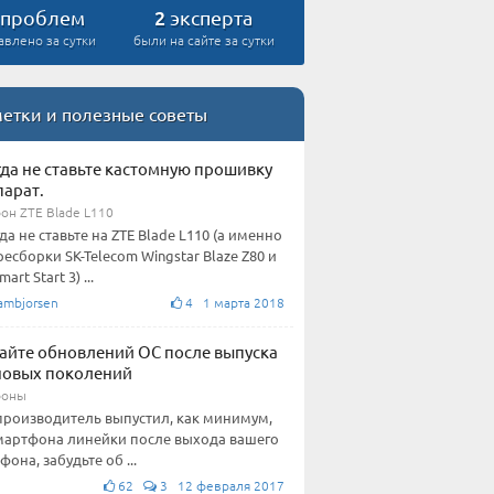
2
проблем
эксперта
авлено за сутки
были на сайте за сутки
етки и полезные советы
да не ставьте кастомную прошивку
парат.
он ZTE Blade L110
да не ставьте на ZTE Blade L110 (а именно
ресборки SK-Telecom Wingstar Blaze Z80 и
art Start 3) ...
ambjorsen
4 1 марта 2018
айте обновлений ОС после выпуска
новых поколений
фоны
производитель выпустил, как минимум,
мартфона линейки после выхода вашего
фона, забудьте об ...
62
3 12 февраля 2017