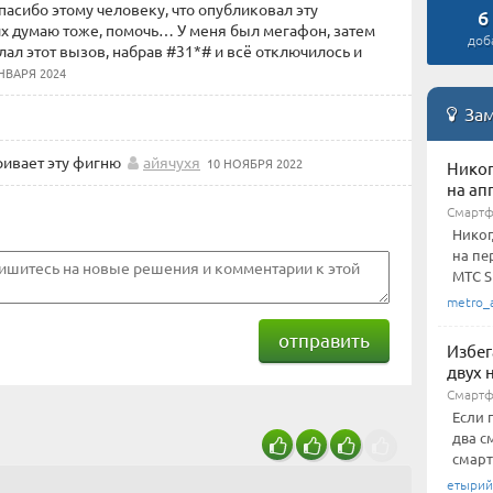
асибо этому человеку, что опубликовал эту
6
гих думаю тоже, помочь… У меня был мегафон, затем
доб
ал этот вызов, набрав #31*# и всё отключилось и
НВАРЯ 2024
Зам
ривает эту фигню
айячухя
10 НОЯБРЯ 2022
Никог
на ап
Смартф
Никог
на пе
МТС Sm
metro_
отправить
Избег
двух 
Смарт
Если 
два с
смарт
етырий