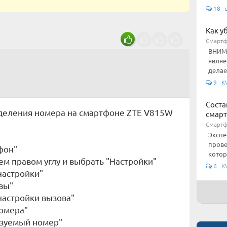
18 
Как у
Смарт
ВНИМА
являе
делае
9 KV
Соста
деления номера на смартфоне ZTE V815W
смар
Смарт
Экспе
прове
фон"
котор
нем правом углу и выбрать "Настройки"
6 KV
настройки"
вы"
настройки вызова"
номера"
ьзуемый номер"