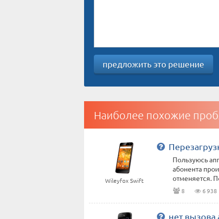
предложить это решение
Наиболее похожие проб
Перезагруз
Пользуюсь апп
абонента про
отменяется. По
Wileyfox Swift
8
6 938
нет вызова