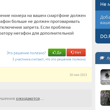
Не 
еление номера на вашем смартфоне должен
Доба
гафон больше не должен проговаривать
ваше
тключения запрета. Если проблема
ератору мегафон для дополнительной
DO.
Да
Нет
Это решение полезно?
Л
3 участника считают, что это решение полезно
30 мая 2023
решения
ожидаются
…