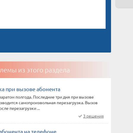
лемы из этого раздела
ка при вызове абонента
аратом полгода. Последние три дня при вызове
изводится самопроизвольная перезагрузка. Вызов
сле перезагрузки ...
3 решения
 абонента на телефоне