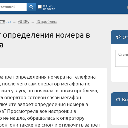
в этом
разделе
ZTE
→
V815W
→
13 проблем
773
 определения номера в
От
а
 запрет определения номера на телефона
 после чего сам оператор мегафона по
чил услугу, но появилась новая проблема,
а оператор сотовой связи мегафон
Вы
ключите запрет определения номера в
а" Просмотрела все настройки в
о не нашла, обращалась к оператору
фон, они также не смогли отключить запрет