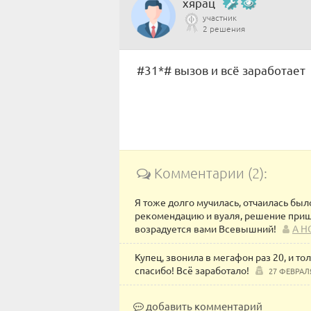
хярац
участник
2 решения
#31*# вызов и всё заработает
Комментарии (2):
Я тоже долго мучилась, отчаилась был
рекомендацию и вуаля, решение приш
возрадуется вами Всевышний!
А Н
Купец, звонила в мегафон раз 20, и 
спасибо! Всё заработало!
27 ФЕВРАЛ
добавить комментарий