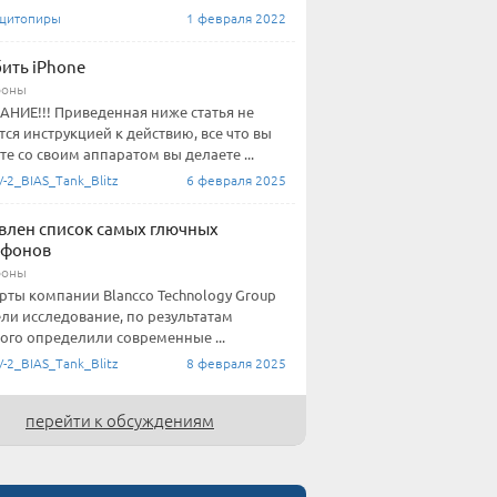
щитопиры
1 февраля 2022
бить iPhone
фоны
НИЕ!!! Приведенная ниже статья не
тся инструкцией к действию, все что вы
те со своим аппаратом вы делаете ...
-2_BIAS_Tank_Blitz
6 февраля 2025
влен список самых глючных
тфонов
фоны
рты компании Blancco Technology Group
ли исследование, по результатам
ого определили современные ...
-2_BIAS_Tank_Blitz
8 февраля 2025
перейти к обсуждениям