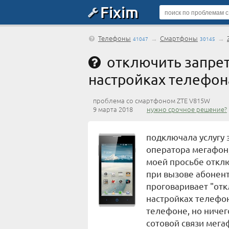
Fixim
Телефоны
→
Смартфоны
→
41047
30145
отключить запрет
настройках телефон
проблема со смартфоном ZTE V815W
9 марта 2018
нужно срочное решение?
подключала услугу
оператора мегафон,
моей просьбе отклю
при вызове абонент
проговаривает "от
настройках телефон
телефоне, но ничег
сотовой связи мега