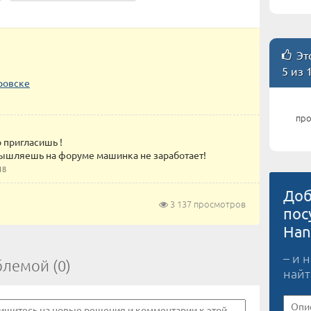
Это
5 из 
ровске
про
о пригласишь !
азмышляешь на форуме машинка не заработает!
18
Доб
3 137 просмотров
пос
Han
– и 
блемой (0)
найт