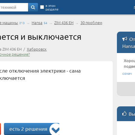
в этом
разделе
е машины
→
Hansa
→
ZIM 436 EH
→
30 проблем
213
54
ется и выключается
От
Hansa
 ZIM 436 EH /
Хабаровск
очное решение?
Хоро
подве
осле отключения электрики - сама
сохач
включается
Вы
есть 2 решения