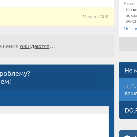
Кухонн
Из ск
показ
26 марта 2018
очистк
1 re
решения
ожидаются
…
Не 
проблему?
ием!
Доба
ваше
DO.