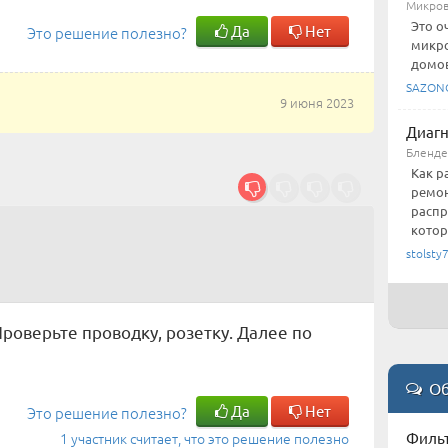
Микров
Это о
Да
Нет
Это решение полезно?
микро
домов
SAZON
9 июня 2023
Диагн
Бленд
Как р
ремон
распр
котора
stolsty
роверьте проводку, розетку. Далее по
Об
Да
Нет
Это решение полезно?
1 участник считает, что это решение полезно
Фильт