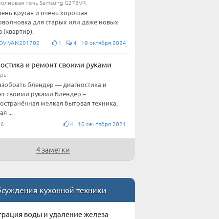
олновая печь Samsung G273VR
чень крутая и очень хорошая
волновка для старых или даже новых
 (квартир).
OVIVAN201702
1
4 19 октября 2024
остика и ремонт своими руками
еры
азобрать блендер — диагностика и
т своими руками Блендер –
остранённая мелкая бытовая техника,
я ...
76
4 10 сентября 2021
4 заметки
суждения кухонной техники
рация воды и удаление железа