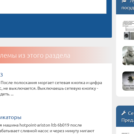
Л
посу
лемы из этого раздела
 3
После полоскания моргает сетевая кнопка и цифра
сос, не выключается. Выключаешь сетевую кнопку -
еть. ...
Се
икаторы
Пред
 машина hotpoint-ariston ltb 6b019 после
батывает сливной насос и через минуту мигают