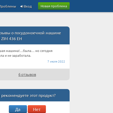
Новая проблема
Проблемы
Вход
зывы о посудомоечной машине
 ZIM 436 EH
шая машина!…была… но сегодня
ла и не заработала.
7 июля 2022
6 отзывов
 рекомендуете этот продукт?
Да
Нет