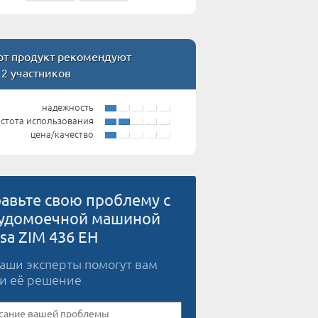
т продукт рекомендуют
12 участников
надежность
стота использования
цена/качество
авьте свою проблему с
удомоечной машиной
sa ZIM 436 EH
наши эксперты помогут вам
и её решение