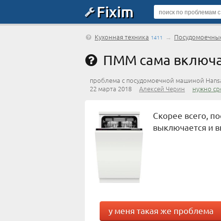
Fixim
Кухонная техника
→
Посудомоечны
1411
ПММ сама включа
проблема с посудомоечной машиной Hansa
22 марта 2018
Алексей Черин
нужно ср
Скорее всего, п
выключается и 
у меня такая же проблема