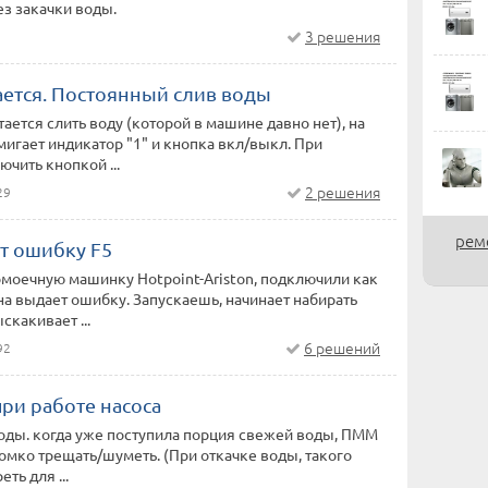
з закачки воды.
3 решения
ется. Постоянный слив воды
ается слить воду (которой в машине давно нет), на
мигает индикатор "1" и кнопка вкл/выкл. При
чить кнопкой ...
2 решения
29
рем
 ошибку F5
моечную машинку Hotpoint-Ariston, подключили как
на выдает ошибку. Запускаешь, начинает набирать
скакивает ...
6 решений
92
ри работе насоса
оды. когда уже поступила порция свежей воды, ПММ
ромко трещать/шуметь. (При откачке воды, такого
еть для ...