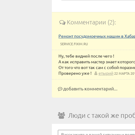
Комментарии (2):
Ремонт посудомоечных машин в Хаба
SERVICE.FIXIM.RU
Ну, тебе видней после чего !
А как исправить мастер знает которог
От того что вот так сам с собой пор
Проверено уже !
етырий
22 МАРТА 20
добавить комментарий...
Люди с такой же про