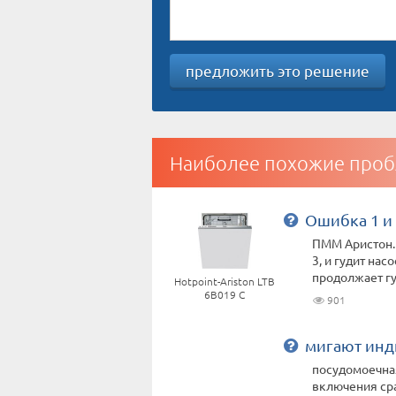
предложить это решение
Наиболее похожие проб
Ошибка 1 и
ПММ Аристон. 
3, и гудит на
продолжает гуд
Hotpoint-Ariston LTB
6B019 C
901
мигают инд
посудомоечная
включения сра