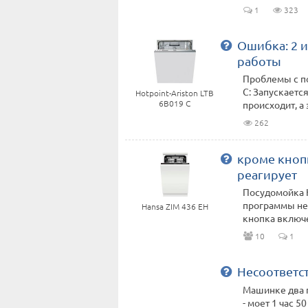
1
323
Ошибка: 2 и
работы
Проблемы с по
C: Запускаетс
Hotpoint-Ariston LTB
6B019 C
происходит, а з
262
кроме кноп
реагирует
Посудомойка H
программы не 
Hansa ZIM 436 EH
кнопка включен
10
1
Несоответс
Машинке два г
- моет 1 час 50