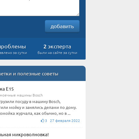
добавить
2
проблемы
эксперта
авлено за сутки
были на сайте за сутки
етки и полезные советы
ка E15
моечные машины Bosch
грузили посуду в машину Bosch,
тили мойку и занялись делами по дому.
омойка журчала, как обычно, но в ...
3 27 февраля 2022
ьная микроволновка!