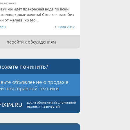
ая техника
важины идёт прекрасная вода по всем
ателям, кроме железа! Смелые пьют без
и от железа, но это ...
shik
1 июля 2012
перейти к обсуждениям
можете починить?
вьте объявление о продаже
й неисправной техники
доска объявлений сломанной
FIXIM.RU
техники и запчастей