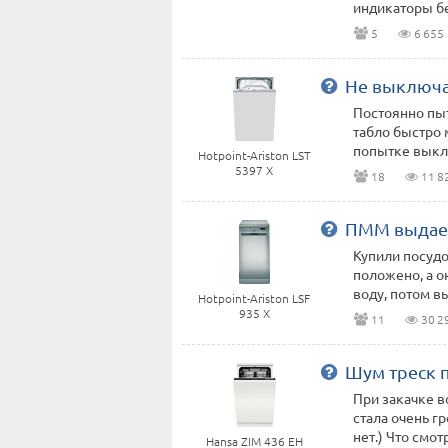
индикаторы бе
5
6 655
Не выключа
Постоянно пыт
табло быстро 
попытке выклю
Hotpoint-Ariston LST
5397 X
18
11 8
ПММ выдает
Купили посудо
положено, а о
воду, потом вы
Hotpoint-Ariston LSF
935 X
11
30 2
Шум треск п
При закачке в
стала очень г
нет.) Что смотр
Hansa ZIM 436 EH