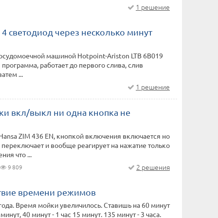
1 решение
 4 светодиод через несколько минут
судомоечной машиной Hotpoint-Ariston LTB 6B019
я программа, работает до первого слива, слив
атем ...
1 решение
ки вкл/выкл ни одна кнопка не
ansa ZIM 436 EN, кнопкой включения включается но
переключает и вообще реагирует на нажатие только
ия что ...
2 решения
9 809
твие времени режимов
ода. Время мойки увеличилось. Ставишь на 60 минут
 минут, 40 минут - 1 час 15 минут. 135 минут - 3 часа.