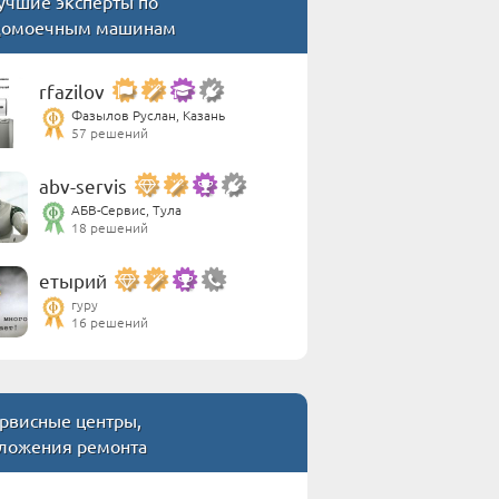
учшие эксперты по
домоечным машинам
rfazilov
Фазылов Руслан, Казань
57 решений
abv-servis
АБВ-Сервис, Тула
18 решений
етырий
гуру
16 решений
рвисные центры,
ложения ремонта