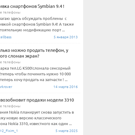
вка смартфонов Symbian 9.4 !
е телефоны
агаю здесь обсуждать проблемы с
вкой смартфонов Symbian 9.4! А также
тоятельную модификацию порт ...
ellbass
5 января 2013
олько можно продать телефон, у
ого сломан экран?
е телефоны
арка тел.LG K500!сломала сенсорный
!теперь чтобы починить нужно 10 000
теперь хочу продать на запчасти ! ...
rkrover
14 марта 2016
 возобновит продажи модели 3310
е телефоны
ния Nokia планирует снова запустить в
жу новую версию классического
она Nokia 3310, известного как один ...
-2_Fixim_1
5 марта 2025