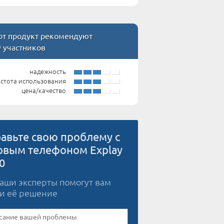
т продукт рекомендуют
9 участников
надежность
стота использования
цена/качество
авьте свою проблему с
овым телефоном Explay
0
наши эксперты помогут вам
и её решение