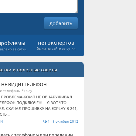
добавить
нет экспертов
проблемы
были на сайте за сутки
авлено за сутки
етки и полезные советы
 НЕ ВИДИТ ТЕЛЕФОН
е телефоны Explay
 ПРОБЛЕМА-КОМП НЕ ОБНАРУЖИВАЛ
ТЕЛЕФОН ПОДКЛЮЧЕН! Я ВОТ ЧТО
Л: СКАЧАЛ ПРОШИВКУ НА EXPLAY-B-241,
ТЬ ...
ON
1 9 октября 2012
елать с телефоном при попадании