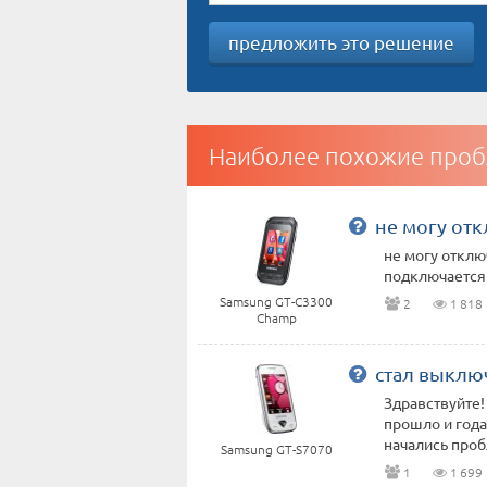
предложить это решение
Наиболее похожие проб
не могу от
не могу отклю
подключается
Samsung GT-C3300
2
1 818
Champ
стал выключ
Здравствуйте!
прошло и года
начались пробл
Samsung GT-S7070
1
1 699