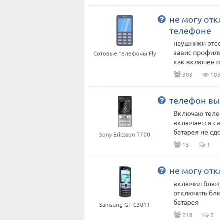
не могу от
телефоне
наушники отсо
завис профиль
Сотовые телефоны Fly
как включен п
303
103
телефон вы
Включаю телеф
включается са
батарея не сдох
Sony Ericsson T700
15
1
не могу от
включил блюту
отключить блю
батарея
Samsung GT-C3011
218
2