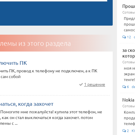
Проши
Сотовы
Предл
проши
самос
12 c
лемы из этого раздела
за ск
котор
ключить ПК
Сотовы
моя м
чить ПК, провод к телефону не подключен, а к ПК
экран
 сам собой
тенге!
1 решение
6 da
Nokia
аться, когда захочет
Сотовы
 Помогите мне пожалуйста! купила этот телефон, не
Компа
, как он стал выключаться когда захочет. потом
прода
емы с ...
телеф
2 KV