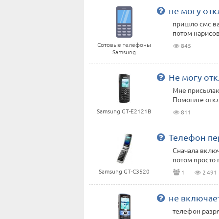
не могу отк
пришло смс ва
потом нарисов
Сотовые телефоны
845
Samsung
Не могу от
Мне присылают
Помогите отк
Samsung GT-E2121B
811
Телефон пе
Сначала включ
потом просто 
Samsung GT-C3520
1
2 491
не включае
телефон разря