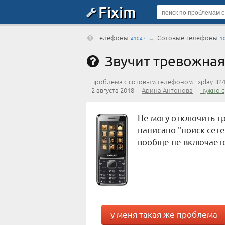
Fixim
Телефоны
→
Сотовые телефоны
41047
1
Звучит тревожная
проблема с сотовым телефоном Explay B2
2 августа 2018
Арина Антонова
нужно 
Не могу отключить т
написано "поиск сете
вообще не включаетс
у меня такая же проблема