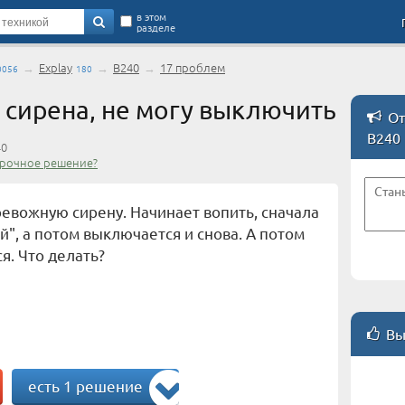
в этом
разделе
→
Explay
→
B240
→
17 проблем
0056
180
 сирена, не могу выключить
От
B240
40
срочное решение?
ревожную сирену. Начинает вопить, сначала
й", а потом выключается и снова. А потом
я. Что делать?
Вы
есть 1 решение