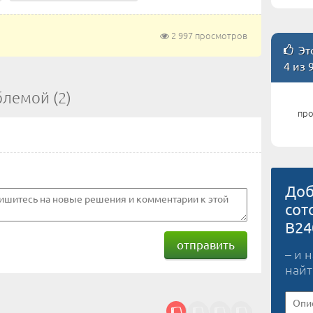
2 997 просмотров
Это
4 из 
блемой (2)
про
Доб
сот
B24
отправить
– и 
найт