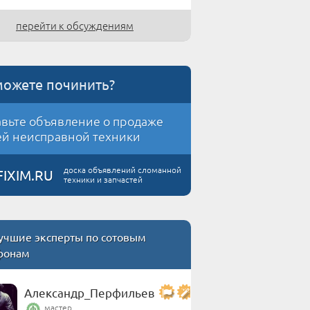
перейти к обсуждениям
можете починить?
вьте объявление о продаже
й неисправной техники
доска объявлений сломанной
FIXIM.RU
техники и запчастей
учшие эксперты по сотовым
фонам
Александр_Перфильев
мастер