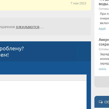
7 мая 2023
воды.
Сотовы
При п
очере
включ
решения
ожидаются
…
AppS
Аккум
сохра
проблему?
Сотовы
ием!
Заряд
ионны
зарядк
mitric
Об