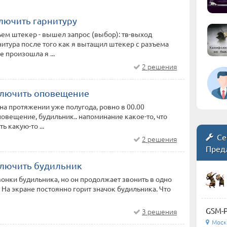
ключить гарнитуру
ъем штекер - вышел запрос (выбор): тв-выход
итура после того как я вытащил штекер с разъема
 произошла я ...
2 решения
ключить оповещение
на протяжении уже полугода, ровно в 00.00
овещение, будильник.. напоминание какое-то, что
 какую-то ...
Се
2 решения
Пред
ключить будильник
вонки будильника, но он продолжает звонить в одно
. На экране постоянно горит значок будильника. Что
GSM-Р
3 решения
Моск