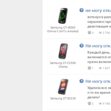
не могу от
воткнул в раз
наушники гарн
деактивация не
Samsung GT-i8000
Omnia II (WiTu Amoled)
4
2 706
Не могу от
Каждый день, 
включается оп
нужно включить
Samsung GT-C3300
Champ
1
1 637
Не могу от
Удалила все з
и то же время
делать?
Samsung GT-S5230
2
4 768