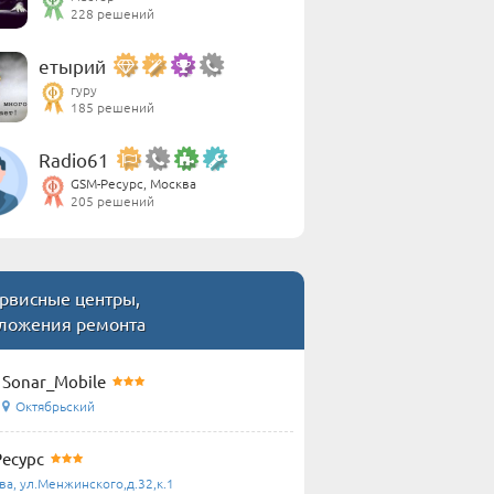
228 решений
етырий
гуру
185 решений
Radio61
GSM-Ресурс, Москва
205 решений
рвисные центры,
ложения ремонта
Sonar_Mobile
Октябрьский
есурс
ва, ул.Менжинского,д.32,к.1