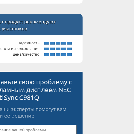
т продукт рекомендуют
2 участников
надежность
стота использования
цена/качество
авьте свою проблему с
ламным дисплеем NEC
tiSync C981Q
наши эксперты помогут вам
и её решение