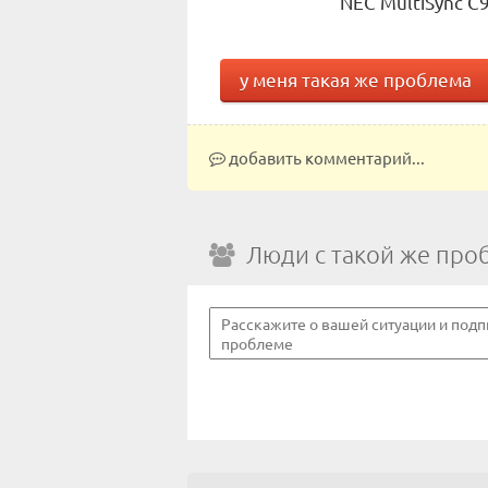
NEC MultiSync C
у меня такая же проблема
добавить комментарий...
Люди с такой же про