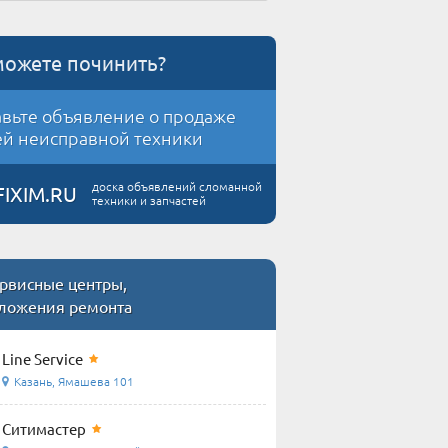
можете починить?
вьте объявление о продаже
й неисправной техники
доска объявлений сломанной
FIXIM.RU
техники и запчастей
рвисные центры,
ложения ремонта
Line Service
Казань, Ямашева 101
Ситимастер