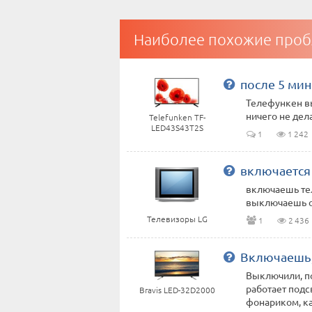
Наиболее похожие проб
после 5 мин
Телефункен вы
ничего не дел
Telefunken TF-
LED43S43T2S
1
1 242
включается
включаешь тел
выключаешь оп
Телевизоры LG
1
2 436
Включаешь, 
Выключили, по
работает подс
Bravis LED-32D2000
фонариком, ка