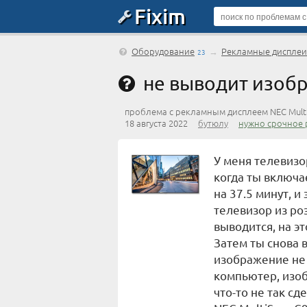
Fixim
Оборудование
→
Рекламные дисплеи
23
не выводит изоб
проблема с рекламным дисплеем NEC Mult
18 августа 2022
бутюлу
нужно срочное 
У меня телевизо
когда ты включа
на 37.5 минут, 
телевизор из ро
выводится, на эт
Затем ты снова 
изображение не 
компьютер, изо
что-то не так сд