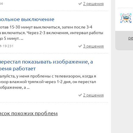
2 решения
44
вольное выключение
тав 15-30 минут выключиться, затем после 3-4
 включиться. Через 2-3 включения, интервал работы
ре
 5 минут. ...
3 решения
19 231
перестал показывать изображение, а
время работает
луйста, у меня проблемы с телевизором, когда я
изор влажной тряпкой через 1-2 дня, он перестал
бражение, а ...
2 решения
исок похожих проблем