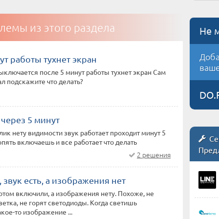
лемы из этого раздела
Не 
Доба
ут работы тухнет экран
ваше
ключается после 5 минут работы тухнет экран Сам
ал подскажите что делать?
DO.
 через 5 минут
ик нету видимости звук работает проходит минут 5
Се
ять включаешь и все работает что делать
Пред
2 решения
звук есть, а изображения нет
том включили, а изображения нету. Похоже, не
ветка, не горят светодиоды. Когда светишь
кое-то изображение ...