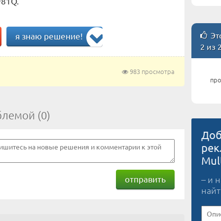
981Q.
Это
я знаю решение!
2 из 
983 просмотра
про
блемой (0)
Доб
рек
Mul
отправить
– и 
найт