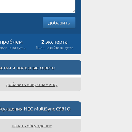
добавить
2
проблем
эксперта
авлено за сутки
были на сайте за сутки
етки и полезные советы
добавить новую заметку
суждения NEC MultiSync C981Q
начать обсуждение