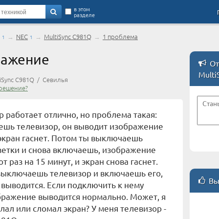
в этом
разделе
→
NEC
→
MultiSync C981Q
→
1 проблема
1
1
ражение
От
Multi
iSync C981Q / Севилья
решение?
р работает отлично, но проблема такая:
ешь телевизор, он выводит изображение
и экран гаснет. Потом ты выключаешь
зетки и снова включаешь, изображение
от раз на 15 минут, и экран снова гаснет.
выключаешь телевизор и включаешь его,
Вы
выводится. Если подключить к нему
бражение выводится нормально. Может, я
елал или сломал экран? У меня телевизор -