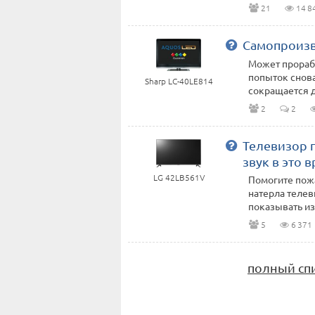
21
14 8
Самопроиз
Может прорабо
попыток снова
Sharp LC-40LE814
сокращается до
2
2
Телевизор 
звук в это 
LG 42LB561V
Помогите пожа
натерла телев
показывать изо
5
6 371
полный сп