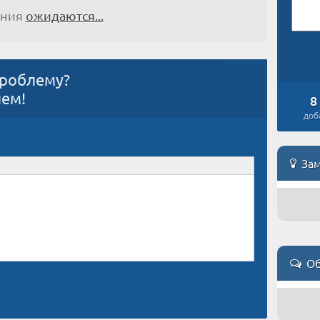
ения
ожидаются...
проблему?
ием!
8
доб
Зам
Об