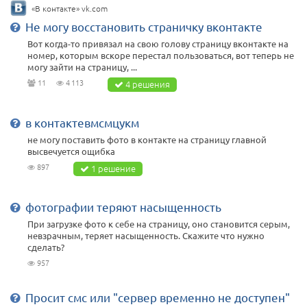
«В контакте» vk.com
Не могу восстановить страничку вконтакте
Вот когда-то привязал на свою голову страницу вконтакте на
номер, которым вскоре перестал пользоваться, вот теперь не
могу зайти на страницу, ...
11
4 113
4 решения
в контактевмсмцукм
не могу поставить фото в контакте на страницу главной
высвечуется ощибка
897
1 решение
фотографии теряют насыщенность
При загрузке фото к себе на страницу, оно становится серым,
невзрачным, теряет насыщенность. Скажите что нужно
сделать?
957
Просит смс или "сервер временно не доступен"