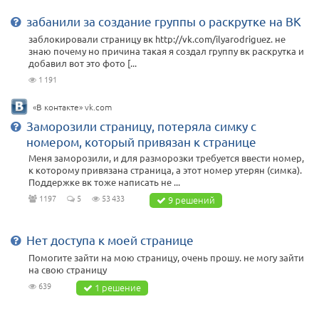
забанили за создание группы о раскрутке на ВК
заблокировали страницу вк http://vk.com/ilyarodriguez. не
знаю почему но причина такая я создал группу вк раскрутка и
добавил вот это фото [...
1 191
«В контакте» vk.com
Заморозили страницу, потеряла симку с
номером, который привязан к странице
Меня заморозили, и для разморозки требуется ввести номер,
к которому привязана страница, а этот номер утерян (симка).
Поддержке вк тоже написать не ...
1197
5
53 433
9 решений
Нет доступа к моей странице
Помогите зайти на мою страницу, очень прошу. не могу зайти
на свою страницу
639
1 решение