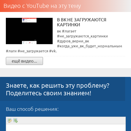
Видео с YouTube на эту тему
В ВК НЕ ЗАГРУЖАЮТСЯ
КАРТИНКИ
вк #лагает
#не_загружаются_картинки
#дуров_верни_вк
#когда_уже_вк_будет_нормальным
#лаги #не_загружается #vk.
ещё видео...
Знаете, как решить эту проблему?
Поделитесь своим знанием!
Ваш способ решения: