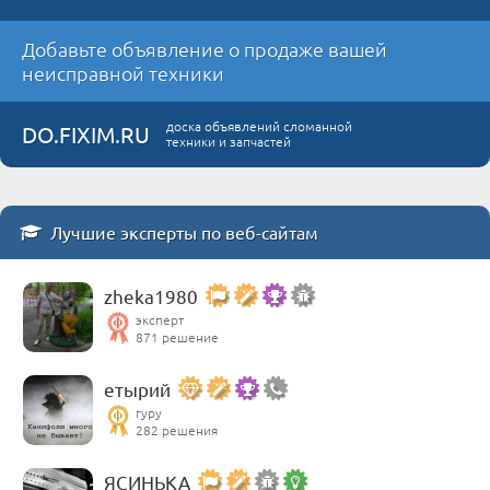
Добавьте объявление о продаже вашей
неисправной техники
доска объявлений сломанной
DO.FIXIM.RU
техники и запчастей
Лучшие эксперты по веб-сайтам
zheka1980
эксперт
871 решение
етырий
гуру
282 решения
ЯСИНЬКА