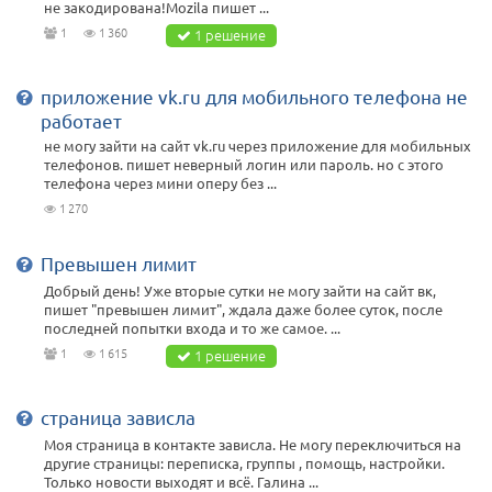
не закодирована!Mozila пишет ...
1
1 360
1 решение
приложение vk.ru для мобильного телефона не
работает
не могу зайти на сайт vk.ru через приложение для мобильных
телефонов. пишет неверный логин или пароль. но с этого
телефона через мини оперу без ...
1 270
Превышен лимит
Добрый день! Уже вторые сутки не могу зайти на сайт вк,
пишет "превышен лимит", ждала даже более суток, после
последней попытки входа и то же самое. ...
1
1 615
1 решение
страница зависла
Моя страница в контакте зависла. Не могу переключиться на
другие страницы: переписка, группы , помощь, настройки.
Только новости выходят и всё. Галина ...