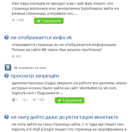
Уже пару месяцев не заходит в вк с вай фая, пишет, что
страница взломана или заморожена (пробовала зайти на
разные страницы), отправьте смс, ...
1 008
1 решение
не отображается инфо vk
открывается страница но не отображается информация.
Только на сайте ВК такое. Как решить проблему?
455
«В контакте» vk.com
просмотр запрещён
администраторы (гады) закрыли на работе все домены, через
которые можно было зайти на сайт: vkontakte.ru, vk.com,
login.vk.com ! Подскажите ...
1
1
1 355
1 решение
не могу дойти даже до регистации вконтакте
не могу зайти на саму страницу сайта, т. е. туда где пишут сам
пароль и E-mail.Google пишет что страница не зашифрована и