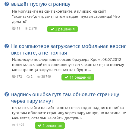
выдаёт пустую страницу
Не могу зайти на сайт вконтакте, я кликаю на сайт
"вконтакте",он грузит,потом выдает пустая страница! Что
делать?
11
2 578
3 решения
На компьютере загружается мобильная версия
вконтакте, а не полная
Использую последнюю версию браузера Хром. 08.07.2012
попыталась войти в социальную сеть вконтакте, но почему
моя страница загружается так как будто ...
172
2
38 749
11 решений
надпись ошибка гугл там обновите страницу
через пару минут
пытаюсь зайти на сайт вконтакте выходит надпись ошибка
гугл там обновите страницу через пару минут, но картина не
меняется, остальные сайты доступны.
1 495
1 решение