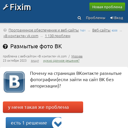
Fixim
Новая проблема
Проблемы
Вход
Программное обеспечение и веб-сайты
→
Веб-сайты
→
7431
6205
«В контакте» vk.com
→
1 130 проблем
Размытые фото ВК
проблема с веб-сайтом «В контакте» vk.com /
Москва
23 октября 2023
зицул
нужно срочное решение?
Почему на страницах ВКонтакте размытые
фотографии(если зайти на сайт ВК без
авторизации)?
у меня такая же проблема
есть 1 решение