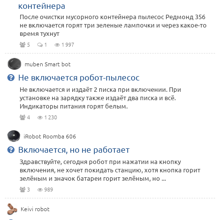
контейнера
После очистки мусорного контейнера пылесос Редмонд 356
не включается горят три зеленые лампочки и через какое-то
время тухнут
5
1
1 997
muben Smart bot
Не включается робот-пылесос
Не включается и издаёт 2 писка при включении. При
установке на зарядку также издаёт два писка и всё.
Индикаторы питания горят белым.
4
1 230
iRobot Roomba 606
Включается, но не работает
Здравствуйте, сегодня робот при нажатии на кнопку
включения, не хочет покидать станцию, хотя кнопка горит
зелёным и значок батареи горит зелёным, но ...
3
989
Keivi robot