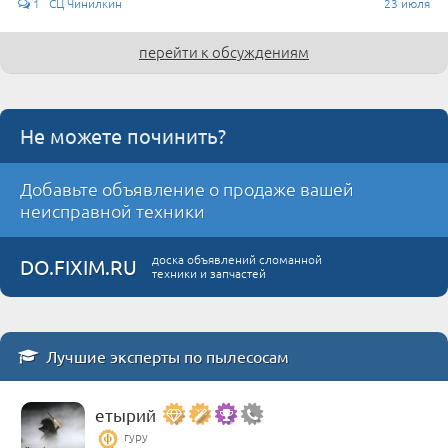
1 СЦ Чинилкин
23 июля
перейти к обсуждениям
Не можете починить?
Добавьте объявление о продаже вашей
неисправной техники
доска объявлений сломанной
DO.FIXIM.RU
техники и запчастей
Лучшие эксперты по пылесосам
етырий
гуру