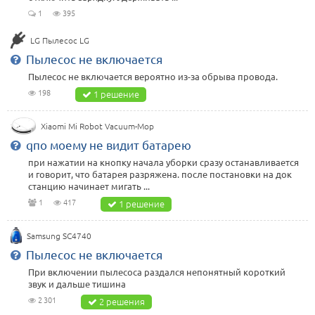
1
395
LG Пылесос LG
Пылесос не включается
Пылесос не включается вероятно из-за обрыва провода.
198
1 решение
Xiaomi Mi Robot Vacuum-Mop
qпо моему не видит батарею
при нажатии на кнопку начала уборки сразу останавливается
и говорит, что батарея разряжена. после постановки на док
станцию начинает мигать ...
1
417
1 решение
Samsung SC4740
Пылесос не включается
При включении пылесоса раздался непонятный короткий
звук и дальше тишина
2 301
2 решения