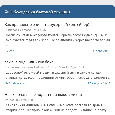
Обсуждения бытовой техники
Как правильно очищать мусорный контейнер?
Пылесос Redmond RV-UR356
После очистки мусорного контейнера пылесос Редмонд 356 не
включается горят три зеленые лампочки и через какое-то время
...
имюте
3 января 2024
замена подшипников бака
Стиральная машина Hotpoint-Ariston Aqualtis AQ7L 05 U
здравствуйте, у моей машины ужасный звук в самом конце
стирки- когда идет последний отжим-ревет, как будто взлететь ...
6 abv-servis
27 августа 2015
Не включатся, не подает признаков жизни
Стиральные машины
Стиральная машина BEKO WRE 55P2 BWW, погасла во время
стирки, больше признаков жизни не подает. Питание на плату ...