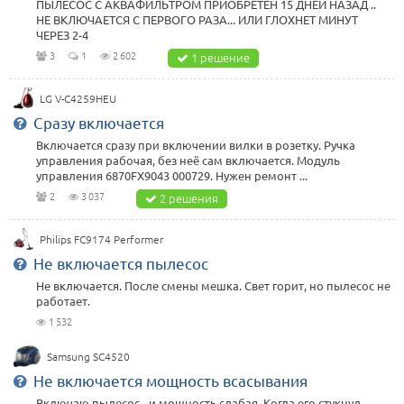
ПЫЛЕСОС С АКВАФИЛЬТРОМ ПРИОБРЕТЕН 15 ДНЕЙ НАЗАД ..
НЕ ВКЛЮЧАЕТСЯ С ПЕРВОГО РАЗА... ИЛИ ГЛОХНЕТ МИНУТ
ЧЕРЕЗ 2-4
3
1
2 602
1 решение
LG V-C4259HEU
Сразу включается
Включается сразу при включении вилки в розетку. Ручка
управления рабочая, без неё сам включается. Модуль
управления 6870FX9043 000729. Нужен ремонт ...
2
3 037
2 решения
Philips FC9174 Performer
Не включается пылесос
Не включается. После смены мешка. Свет горит, но пылесос не
работает.
1 532
Samsung SC4520
Не включается мощность всасывания
Включаю пылесос - и мощность слабая. Когда его стукнул,