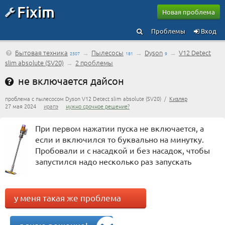
Fixim
Новая проблема
Проблемы
Вход
Бытовая техника
→
Пылесосы
→
Dyson
→
V12 Detect
2507
181
9
slim absolute (SV20)
→
2 проблемы
не включается дайсон
проблема с пылесосом Dyson V12 Detect slim absolute (SV20) /
Кизляр
27 мая 2024
ирапэ
нужно срочное решение?
При первом нажатии пуска не включается, а
если и включился то буквально на минутку.
Пробовали и с насадкой и без насадок, чтобы
запустился надо несколько раз запускать
у меня такая же проблема