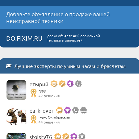
Добавьте объявление о продаже вашей
неисправной техники
доска объявлений сломанной
DO.FIXIM.RU
техники и запчастей
Лучшие эксперты по умным часам и браслетам
етырий
гуру
42 решения
darkrover
гуру, Октябрьский
44 решения
stolsty76