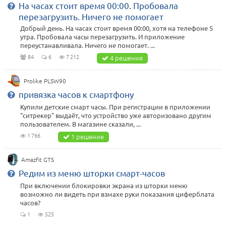
На часах стоит время 00:00. Пробовала
перезагрузить. Ничего не помогает
Добрый день. На часах стоит время 00:00, хотя на телефоне 5
утра. Пробовала часы перезагрузить. И приложение
переустанавливала. Ничего не помогает. ...
84
6
7 212
4 решения
Prolike PLSW90
привязка часов к смартфону
Купили детские смарт часы. При регистрации в приложении
"ситрекер" выдаёт, что устройство уже авторизовано другим
пользователем. В магазине сказали, ...
1 766
1 решение
Amazfit GTS
Редим из меню шторки смарт-часов
При включении блокировки экрана из шторки меню
возможно ли видеть при взмахе руки показания циферблата
часов?
1
525