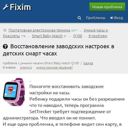
Fixim
Новая проблема
Проблемы
Вход
Портативная электронная техника
→
Умные часы и
2377
браслеты
→
Smart Baby Watch
→
Q100
→
9 проблем
778
57
Восстановление заводских настроек в
детских смарт часах
проблема с умными часами Smart Baby Watch Q100 /
Калуга
8 января
олэмяхо
нужно срочное решение?
.
Помогите восстановить заводские
настройки на часы.
Ребенку подарили часы он без разрешения
что то наводил, теперь программа
SetTrecker требует подтверждение от
администратора. Что вводил он не помнит.
И еще одна проблемка, в телефоне видит сим карту, в