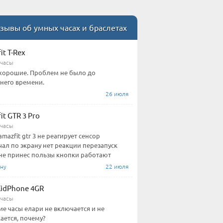
зывы об умных часах и браслетах
it T-Rex
часы
хорошие. Проблем не было до
него времени.
26 июля
it GTR 3 Pro
часы
amazfit gtr 3 не реагирует сенсор
чал по экрану нет реакции перезапуск
не принес пользы кнопки работают
ну
22 июля
 KidPhone 4GR
часы
ие часы елари не включается и не
ается, почему?