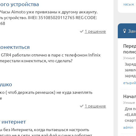
рого устройства
хасыж
 Часы Aimoto уже привязаны к другому аккаунту.
ь устройство. IMEI: 351085020112765 REG CODE:
768
Зам
1 решение
Перед
конектиться
полн
GTR4 работали отлично в паре с телефоном Infinix
Умные 
перестали конектиться, что сделать?
Заряд
заявл
заряд
етырий
ушко
о ( чтоб держать ремешок) не куда зачеплять
Начал
ce
Умные ч
1 решение
Для п
«ELAR
смарт
т интернет
admin
ы без Интернета, когда пытаешься настроить
 что не в сети, хотя вай фай и симка работает,