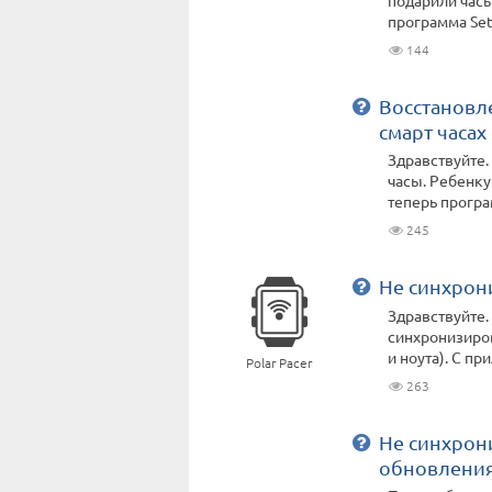
подарили часы
программа SetT
144
Восстановле
смарт часах
Здравствуйте.
часы. Ребенку
теперь програм
245
Не синхрон
Здравствуйте.
синхронизиров
и ноута). С пр
Polar Pacer
263
Не синхрон
обновлени