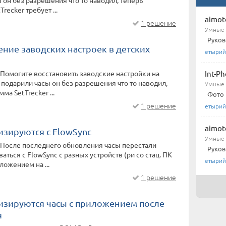
 он без разрешения что то наводил, теперь
recker требует ...
aimot
1 решение
Умные 
Руков
ние заводских настроек в детских
етырий
 Помогите восстановить заводские настройки на
Int-P
 подарили часы он без разрешения что то наводил,
Умные 
ма SetTrecker ...
Фото 
1 решение
етырий
aimot
изируются с FlowSync
Умные 
 После последнего обновления часы перестали
Руков
аться с FlowSync с разных устройств (ри со стац. ПК
етырий
иложением на ...
1 решение
изируются часы с приложением после
я