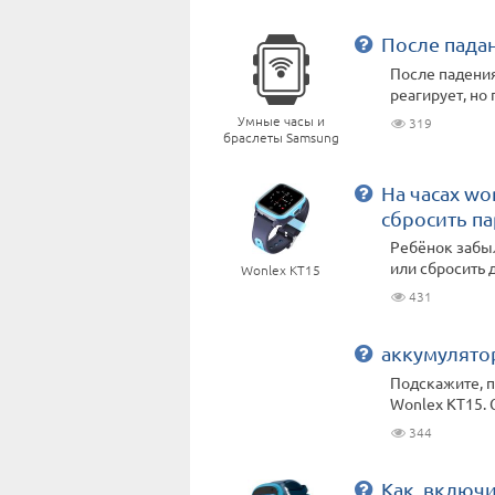
После пада
После падения
реагирует, но
Умные часы и
319
браслеты Samsung
На часах wo
сбросить па
Ребёнок забыл
или сбросить 
Wonlex KT15
431
аккумулято
Подскажите, 
Wonlex KT15. 
344
Как, включ