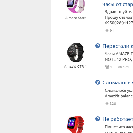
часы от ста
Здравствуйте.
Прошу отвязат
Aimoto Start
69500280112
91
Перестали 
Часы AMAZFIT 
NOTE 12 PRO, 
Amazfit GTR 4
1
171
Сломалось 
Сломалось ушк
Amazfit balan
328
Не работае
Пишет что час
контакты пишет