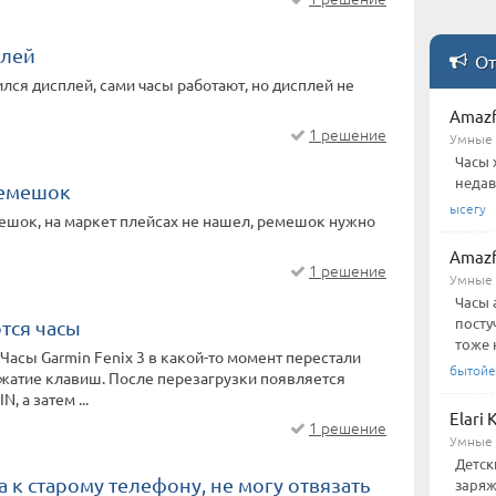
плей
От
лся дисплей, сами часы работают, но дисплей не
Amazf
1 решение
Умные 
Часы 
недав
ремешок
ысегу
ешок, на маркет плейсах не нашел, ремешок нужно
Amazf
1 решение
Умные 
Часы 
посту
тся часы
тоже 
 Часы Garmin Fenix 3 в какой-то момент перестали
бытойе
ажатие клавиш. После перезагрузки появляется
, а затем ...
Elari
1 решение
Умные 
Детск
а к старому телефону, не могу отвязать
заряж