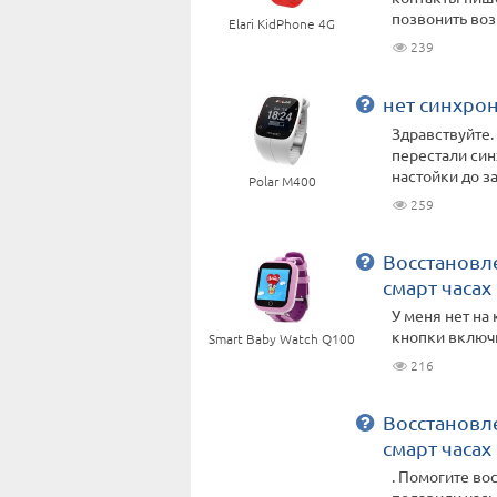
позвонить во
Elari KidPhone 4G
239
нет синхрон
Здравствуйте.
перестали син
настойки до за
Polar M400
259
Восстановле
смарт часах
У меня нет на 
кнопки включи
Smart Baby Watch Q100
216
Восстановле
смарт часах
. Помогите во