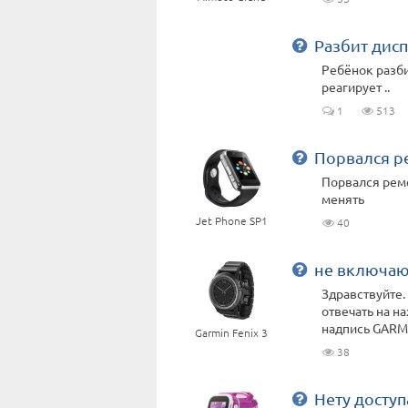
Разбит дис
Ребёнок разби
реагирует ..
1
513
Порвался 
Порвался рем
менять
Jet Phone SP1
40
не включаю
Здравствуйте.
отвечать на н
надпись GARMIN
Garmin Fenix 3
38
Нету доступ