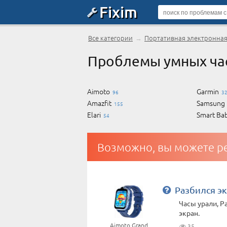
Fixim
Все категории
→
Портативная электронная
Проблемы умных час
Aimoto
Garmin
96
3
Amazfit
Samsung
155
Elari
Smart Ba
54
Возможно, вы можете ре
Разбился э
Часы урали, Р
экран.
Aimoto Grand
35