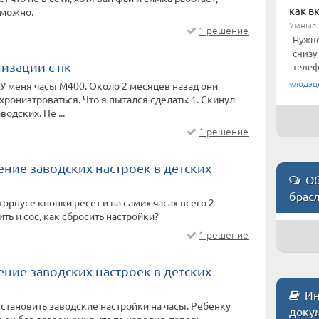
как в
зможно.
Умные 
1 решение
Нужно
снизу
изации с пк
телеф
улодэц
 У меня часы М400. Около 2 месяцев назад они
хронизтроваться. Что я пытался сделать: 1. Скинул
водских. Не ...
1 решение
ние заводских настроек в детских
Об
брас
корпусе кнопки ресет и на самих часах всего 2
ть и сос, как сбросить настройки?
1 решение
ние заводских настроек в детских
Инс
сстановить заводские настройки на часы. Ребенку
доку