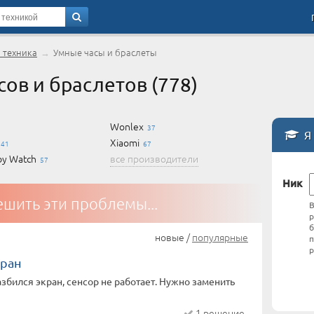
 техника
→
Умные часы и браслеты
ов и браслетов (778)
Wonlex
2
37
Я 
Xiaomi
41
67
by Watch
все производители
57
Ник
шить эти проблемы...
В
р
б
новые /
популярные
п
р
кран
азбился экран, сенсор не работает. Нужно заменить
1 решение