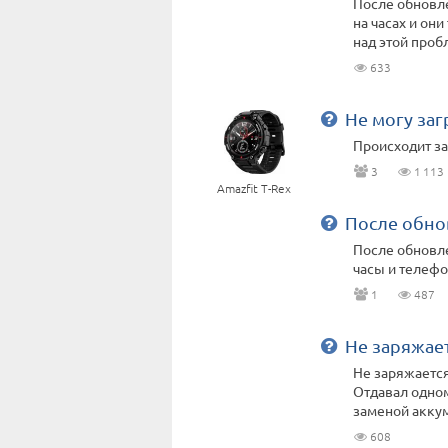
После обновл
на часах и он
над этой пробл
633
Не могу заг
Происходит за
3
1 113
Amazfit T-Rex
После обно
После обновле
часы и телеф
1
487
Не заряжае
Не заряжается
Отдавал одном
заменой аккуму
608