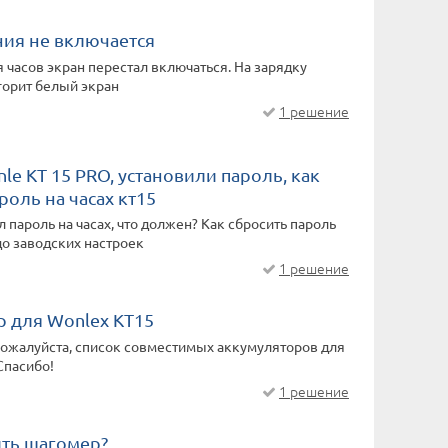
ния не включается
 часов экран перестал включаться. На зарядку
 горит белый экран
1 решение
nle KT 15 PRO, установили пароль, как
роль на часах кт15
 пароль на часах, что должен? Как сбросить пароль
до заводских настроек
1 решение
р для Wonlex KT15
пожалуйста, список совместимых аккумуляторов для
Спасибо!
1 решение
ить шагомер?