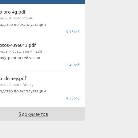
o-pro-4g.pdf
часы Aimoto Pro 4G
одство по эксплуатации
9.13 Мб
hotos-4396013.pdf
часы и браслеты Amazfit
внутренностей часов
2.49 Мб
o_disney.pdf
часы Aimoto Disney
одство по эксплуатации
9.33 Мб
5 документов