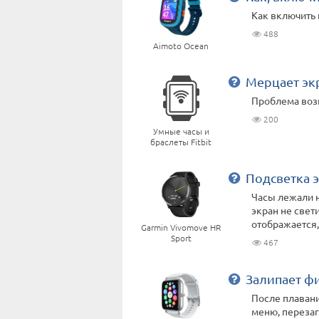
Как включить 
488
Aimoto Ocean
Мерцает эк
Проблема возн
200
Умные часы и
браслеты Fitbit
Подсветка 
Часы лежали н
экран не свет
отображается, 
Garmin Vivomove HR
Sport
467
Залипает ф
После плавани
меню, перезаг