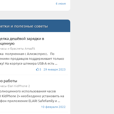
6 июня
етки и полезные советы
елка дешёвой зарядки в
оценную
часы и браслеты Amazfit
ка полученная с Алиэкспресс. По
ениям продавцов поддерживает только
ку! На корпусе штекера USB-А есть ...
5 29 января 2023
о работы
асы Elari KidPhone 2
олноценного использования часов
I KidPhone 2» необходимо установить на
фон приложение ELARI SafeFamily и ...
10 февраля 2022