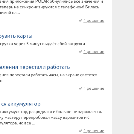
ения приложения POLAR обнулились все значения и
и теперь не синхронизируются с телефоном! Билась
емой на ...
1 решение
рузить карты
грузка-через 5 минут выдаёт сбой загрузки
1 решение
вления перестали работать
ния перестали работать часы, на экране светится
он
1 решение
тся аккумулятор
 аккумулятор, разрядился и больше не заряжается.
у мастеру перепробовал массу вариантов и с
лятора, но все ...
1 решение