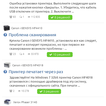
Ошибка установки принтера. Выполните следующие шаги
после нажатия кнопки «Закрыть». 1. Убедитесь, что кабель
USB отключен от принтера. 2. Выключите ...
83
1
112 835
8 решений
Canon i-SENSYS MF4410
Проблема сканирования
Купила Canon i-SENSYS MF4410 , установила все как следует,
печатает и копирует прекрасно, но при первом же
сканировании возникли проблемы - ...
23
4
55 970
10 решений
Canon i-SENSYS MF4018
Принтер печатает через раз
Здравствуйте! На Windows 7 32bit принтер Canon MF4018
установился с помощью драйверов под эту систему,
скачанных с официального сайта. При печати ...
2
10 278
3 решения
Xerox Phaser 3140