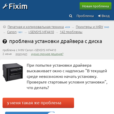
Fixim
Новая проблема
Проблемы
Вход
Печатная и копировальная техника
→
Принтеры и МФУ
4029
3965
→
Canon
→
i-SENSYS MF4410
→
142 проблемы
1901
проблема установки драйвера с диска
проблема с МФУ Canon i-SENSYS MF4410
2 июня
ярэлудип
нужно срочное решение?
При попытке установки драйвера
выскакивает окно с надписью "В текущей
среде невозможно начать установку.
Проверьте стартовые условия установки",
что делать?
у меня такая же проблема