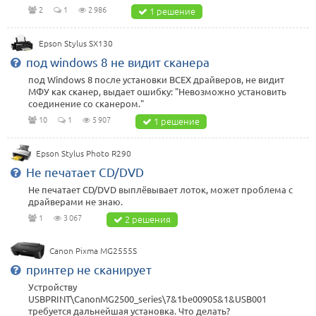
2
1
2 986
1 решение
Epson Stylus SX130
под windows 8 не видит сканера
под Windows 8 после установки ВСЕХ драйверов, не видит
МФУ как сканер, выдает ошибку: "Невозможно установить
соединение со сканером."
10
1
5 907
1 решение
Epson Stylus Photo R290
Не печатает CD/DVD
Не печатает CD/DVD выплёвывает лоток, может проблема с
драйверами не знаю.
1
3 067
2 решения
Canon Pixma MG2555S
принтер не сканирует
Устройству
USBPRINT\CanonMG2500_series\7&1be00905&1&USB001
требуется дальнейшая установка. Что делать?