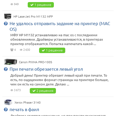
949
1 решение
HP LaserJet Pro M1132 MFP
Не удалось отправить задание на принтер (MAC
OS)
МФУ HP M1132 устанавливаю на mac os с последними
обновлениями. Драйверы устанавливаются, в принтерах
принтер отображается. Попытка напечатать какой-...
4
2 630
1 решение
Canon PIXMA PRO-100S
При печати обрезается левый угол
Добрый день! Принтер обрезает левый край при печати. То
есть, по ощущениям формат страницы на принтере больше,
чем он есть на самом деле. Делаю ...
3 673
2 решения
Xerox Phaser 3140
печать в фаил
Драйвера ставятся нормально, но при печати выскакивает