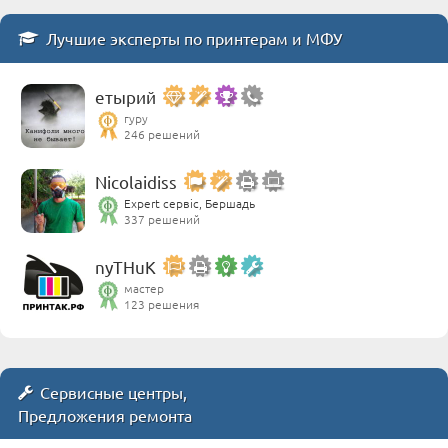
Лучшие эксперты по принтерам и МФУ
етырий
гуру
246 решений
Nicolaidiss
Expert сервіс, Бершадь
337 решений
nyTHuK
мастер
123 решения
Сервисные центры,
Предложения ремонта