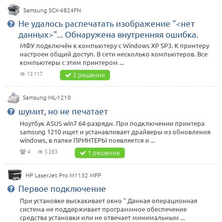
Samsung SCX-4824FN
Не удалось распечатать изображение "<нет
данных>"... Обнаружена внутренняя ошибка.
МФУ подключён к компьютеру с Windows XP SP3. К принтеру
настроен общий доступ. В сети несколько компьютеров. Все
компьютеры с этим принтером ...
13 117
2 решения
Samsung ML-1210
шумит, но не печатает
Ноутбук ASUS win7 64-разрядн. При подключении принтера
samsung 1210 ищет и устанавливает драйверы из обновления
windows, в папке ПРИНТЕРЫ появляется и ...
4
5 283
1 решение
HP LaserJet Pro M1132 MFP
Первое подключение
При установке выскакивает окно " Данная операционная
система не поддерживает программное обеспечение
средства установки или не отвечает минимальным ...