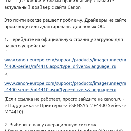
Шаг 1 (Основной и самый правильный): Скачайте
актуальный драйвер с сайта Canon
Это почти всегда решает проблему. Драйверы на сайте
производителя адаптированы для новых ОС.
1. Перейдите на официальную страницу загрузок для
вашего устройства:
'`
www.canon-europe.com/support/products/imagerunner/m
f4400-series/mf4410.aspx?type=drivers&language=ru
`':
www.canon-europe.com/support/products/imagerunner/m
f4400-series/mf4410.aspx?type=drivers&language=ru
(Если ссылка не работает, просто зайдите на canon.ru -
> Поддержка -> Принтеры -> i-SENSYS MF4400 Series ->
MF4410)
2. Выберите вашу операционную систему.
* Вручную укажите вашу версию Windows (10 или 11),