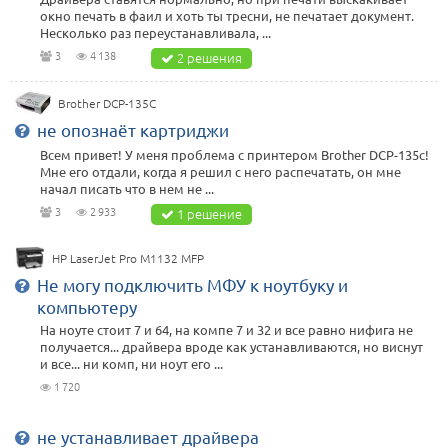
окно печать в фаил и хоть ты тресни, не печатает документ.
Несколько раз переустанавливала, ...
3
4 138
2 решения
Brother DCP-135C
не опознаёт картриджи
Всем привет! У меня проблема с принтером Brother DCP-135c!
Мне его отдали, когда я решил с него распечатать, он мне
начал писать что в нем не ...
3
2 933
1 решение
HP LaserJet Pro M1132 MFP
Не могу подключить МФУ к ноутбуку и
компьютеру
На ноуте стоит 7 и 64, на компе 7 и 32 и все равно нифига не
получается... драйвера вроде как устанавливаются, но виснут
и все... ни комп, ни ноут его ...
1 720
не устанавливает драйвера