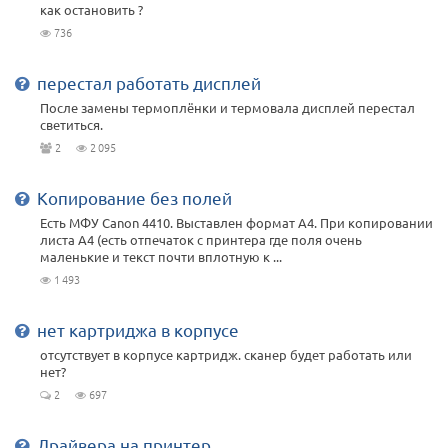
как остановить ?
736
перестал работать дисплей
После замены термоплёнки и термовала дисплей перестал
светиться.
2
2 095
Копирование без полей
Есть МФУ Canon 4410. Выставлен формат А4. При копировании
листа А4 (есть отпечаток с принтера где поля очень
маленькие и текст почти вплотную к ...
1 493
нет картриджа в корпусе
отсутствует в корпусе картридж. сканер будет работать или
нет?
2
697
Драйвера на принтер