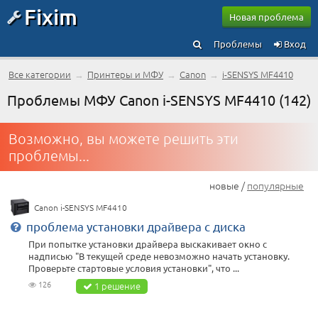
Fixim
Новая проблема
Проблемы
Вход
Все категории
→
Принтеры и МФУ
→
Canon
→
i-SENSYS MF4410
Проблемы МФУ Canon i-SENSYS MF4410 (142)
Возможно, вы можете решить эти
проблемы...
новые /
популярные
Canon i-SENSYS MF4410
проблема установки драйвера с диска
При попытке установки драйвера выскакивает окно с
надписью "В текущей среде невозможно начать установку.
Проверьте стартовые условия установки", что ...
126
1 решение