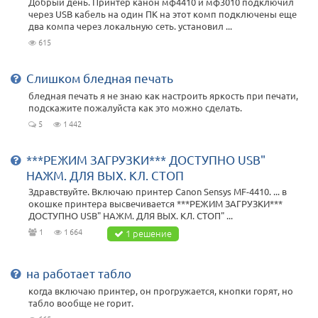
Добрый день. Принтер канон мф4410 и мф3010 подключил
через USB кабель на один ПК на этот комп подключены еще
два компа через локальную сеть. установил ...
615
Слишком бледная печать
бледная печать я не знаю как настроить яркость при печати,
подскажите пожалуйста как это можно сделать.
5
1 442
***РЕЖИМ ЗАГРУЗКИ*** ДОСТУПНО USB"
НАЖМ. ДЛЯ ВЫХ. КЛ. СТОП
Здравствуйте. Включаю принтер Canon Sensys MF-4410. ... в
окошке принтера высвечивается ***РЕЖИМ ЗАГРУЗКИ***
ДОСТУПНО USB" НАЖМ. ДЛЯ ВЫХ. КЛ. СТОП" ...
1
1 664
1 решение
на работает табло
когда включаю принтер, он прогружается, кнопки горят, но
табло вообще не горит.