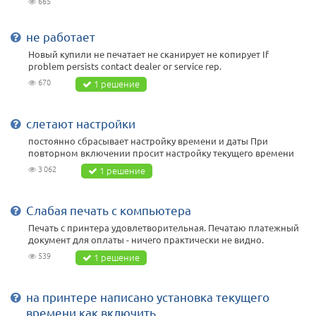
665
не работает
Новый купили не печатает не сканирует не копирует If
problem persists contact dealer or service rep.
670
1 решение
слетают настройки
постоянно сбрасывает настройку времени и даты При
повторном включении просит настройку текущего времени
3 062
1 решение
Слабая печать с компьютера
Печать с принтера удовлетворительная. Печатаю платежный
документ для оплаты - ничего практически не видно.
539
1 решение
на принтере написано установка текущего
времени как включить