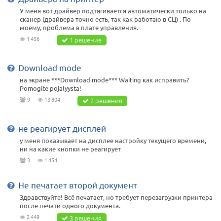
У меня вот драйвер подтягивается автоматически только на
сканер (драйвера точно есть, так как работаю в СЦ) . По-
моему, проблема в плате управления.
1 456
1 решение
Download mode
на экране ***Download mode*** Waiting как исправить?
Pomogite pojalyysta!
9
13 804
2 решения
не реагирует дисплей
у меня показывает на дисплее настройку текущего времени,
ни на какие кнопки не реагирует
3
1 454
Не печатает второй документ
Здравствуйте! Всё печатает, но требует перезагрузки принтера
после печати одного документа.
2 449
3 решения