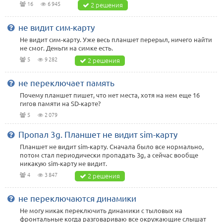
16
6 945
2 решения
не видит сим-карту
Не видит сим-карту. Уже весь планшет перерыл, ничего найти
не смог. Деньги на симке есть.
5
9 282
2 решения
не переключает память
Почему планшет пишет, что нет места, хотя на нем еще 16
гигов памяти на SD-карте?
5
2 079
Пропал 3g. Планшет не видит sim-карту
Планшет не видит sim-карту. Сначала было все нормально,
потом стал периодически пропадать 3g, а сейчас вообще
никакую sim-карту не видит.
4
3 847
2 решения
не переключаются динамики
Не могу никак переключить динамики с тыловых на
фронтальные когда разговариваю все окружающие слышат