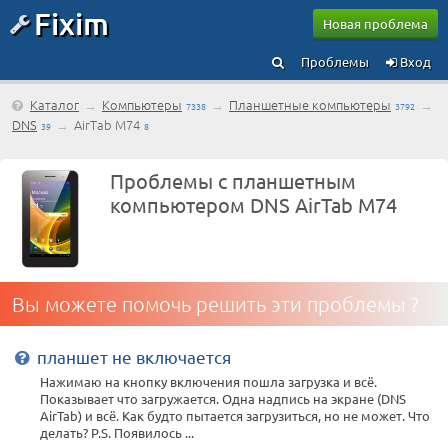
Fixim
Новая проблема
Проблемы
Вход
Каталог
→
Компьютеры
→
Планшетные компьютеры
→
7338
3792
DNS
→
AirTab M74
39
8
Проблемы с планшетным
компьютером DNS AirTab M74
Вы можете помочь решить эти проблемы ?
планшет не включается
Нажимаю на кнопку включения пошла загрузка и всё.
Показывает что загружается. Одна надпись на экране (DNS
AirTab) и всё. Как будто пытается загрузиться, но не может. Что
делать? P.S. Появилось ...