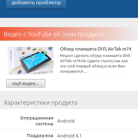
добавить проблему
Видео с YouTube об этом продукте
Обзор планшета DNS AirTab m74
Решил сделать обзор планшета DNS
AirTab m74.Не судите строго,так как
это мой первый обзор,и если Вам
понравился ...
ещё видео...
Характеристики продукта
Операционная
Android
система
Поддержка
Android 4.1