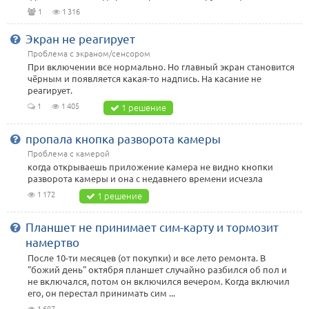
1
1 316
Экран не реагирует
Проблема с экраном/сенсором
При включении все нормально. Но главный экран становится
чёрным и появляется какая-то надпись. На касание не
реагирует.
1
1 405
1 решение
пропала кнопка разворота камеры
Проблема с камерой
когда открываешь приложение камера не видно кнопки
разворота камеры и она с недавнего времени исчезла
1 172
1 решение
Планшет не принимает сим-карту и тормозит
намертво
После 10-ти месяцев (от покупки) и все лето ремонта. В
"божий день" октября планшет случайно разбился об пол и
не включался, потом он включился вечером. Когда включил
его, он перестал принимать сим ...
1 697