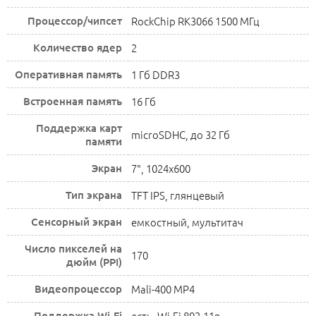
Процессор/чипсет
RockChip RK3066 1500 МГц
Количество ядер
2
Оперативная память
1 Гб DDR3
Встроенная память
16 Гб
Поддержка карт
microSDHC, до 32 Гб
памяти
Экран
7", 1024x600
Тип экрана
TFT IPS, глянцевый
Сенсорный экран
емкостный, мультитач
Число пикселей на
170
дюйм (PPI)
Видеопроцессор
Mali-400 MP4
Поддержка Wi-Fi
есть, Wi-Fi 802.11n