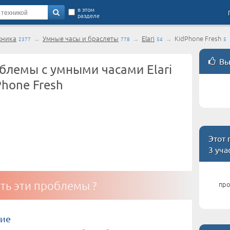
в этом
разделе
хника
→
Умные часы и браслеты
→
Elari
→
KidPhone Fresh
2377
778
54
5
Вы
блемы с умными часами Elari
Phone Fresh
Этот
3 уча
ть эти проблемы ?
про
ние