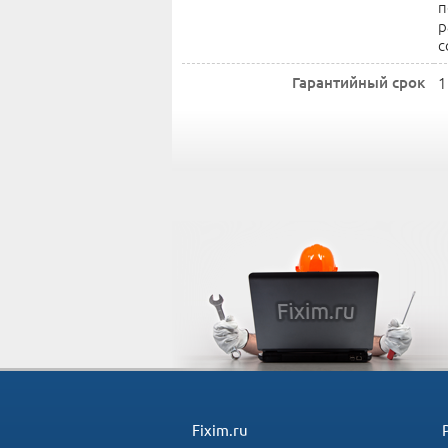
п
р
с
Гарантийный срок
1
Fixim.ru