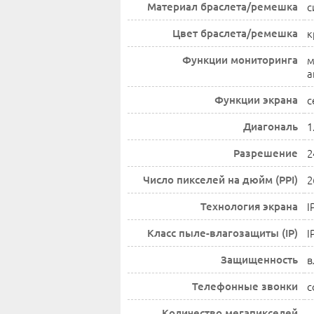
Материал браслета/ремешка
с
Цвет браслета/ремешка
к
Функции мониторинга
м
а
Функции экрана
с
Диагональ
1
Разрешение
2
Число пикселей на дюйм (PPI)
2
Технология экрана
I
Класс пыле-влагозащиты (IP)
I
Защищенность
в
Телефонные звонки
с
Количество мегапикселей