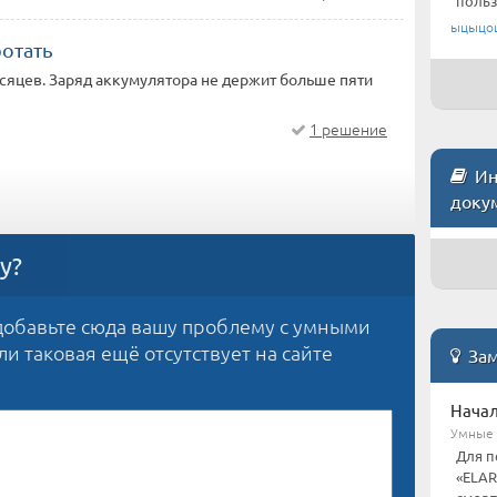
польз
ыцыцо
ботать
есяцев. Заряд аккумулятора не держит больше пяти
1 решение
Ин
доку
у?
добавьте сюда вашу проблему с умными
сли таковая ещё отсутствует на сайте
Зам
Начал
Умные ч
Для п
«ELAR