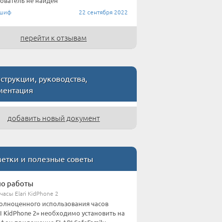
ователь не найден
шиф
22 сентября 2022
перейти к отзывам
струкции, руководства,
ментация
добавить новый документ
етки и полезные советы
о работы
асы Elari KidPhone 2
олноценного использования часов
I KidPhone 2» необходимо установить на