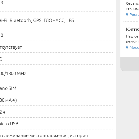
.3
Сервис
техники
Росто
i-Fi, Bluetooth, GPS, ГЛОНАСC, LBS
Юлтех
.0
Наш се
ремонт
тсутствует
Москв
G
00/1800 MHz
ano SIM
80 мА·ч)
2 ч
icro USB
тслеживание местоположения, история