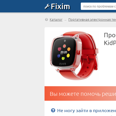
Fixim
Каталог
→
Портативная электронная те
Про
Kid
Вы можете помочь реши
Не могу зайти в приложе