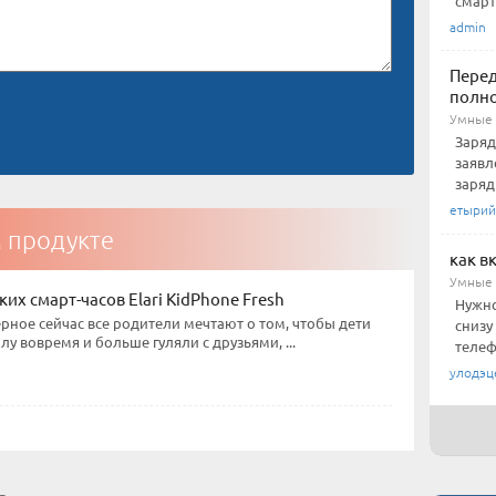
смарт
admin
Перед
полн
Умные 
Заряд
заявл
заряд
етырий
м продукте
как в
Умные 
их смарт-часов Elari KidPhone Fresh
Нужно
рное сейчас все родители мечтают о том, чтобы дети
снизу
у вовремя и больше гуляли с друзьями, ...
телеф
улодэц