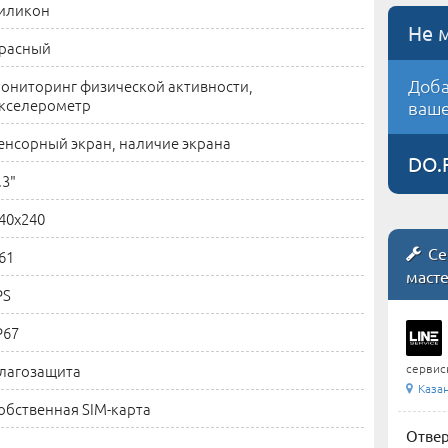
иликон
Не 
расный
Доба
ониторинг физической активности,
кселерометр
ваше
енсорный экран, наличие экрана
DO.
.3"
40x240
Се
61
маст
PS
P67
лагозащита
сервис
Каза
обственная SIM-карта
Отвер