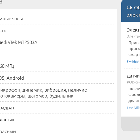
а
Об
элект
мные часы
Элект
сть
Электр
ediaTek MT2503A
Приве
присм
смарт
freid88
60 МГц
датчи
OS, Android
POD-си
после
икрофон, динамик, вибрация, наличие
фиоле
отокамеры, шагомер, будильник
делат
вадрат
Lev Mik
ластик
расный