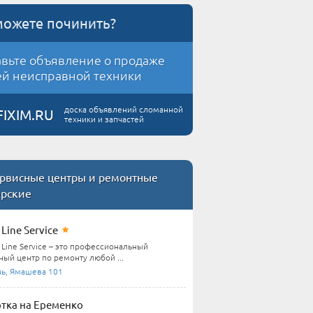
можете починить?
вьте объявление о продаже
й неисправной техники
доска объявлений сломанной
FIXIM.RU
техники и запчастей
рвисные центры и ремонтные
ерские
Line Service
Line Service – это профессиональный
ный центр по ремонту любой ...
нь, Ямашева 101
тка на Еременко