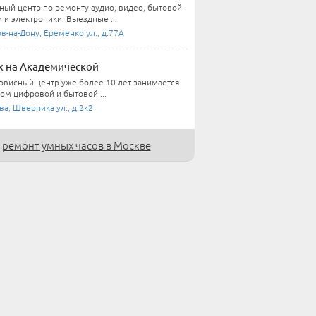
ный центр по ремонту аудио, видео, бытовой
 и электроники. Выездные ...
в-на-Дону, Еременко ул., д.77А
 на Академической
рвисный центр уже более 10 лет занимается
ом цифровой и бытовой ...
а, Шверника ул., д.2к2
ремонт умных часов в Москве