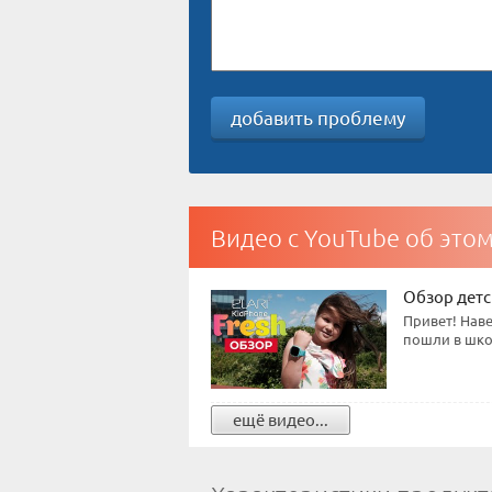
добавить проблему
Видео с YouTube об это
Обзор детск
Привет! Наве
пошли в школ
ещё видео...