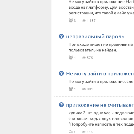
Не могу зайти в приложение Elar
входа на платформу. Для восстан
регистрации, что такой емайл уже 
3
1 137
неправильный пароль
При входе пишет не правильный 
пользователь не найден.
1
575
Не могу зайти в приложени
Не могу зайти в приложение, сл
1
891
приложение не считывает 
купила 2 шт. одни часы подключи
считывает код. с двух телефонов
"Попробуйте написать в тех поддер
1
556