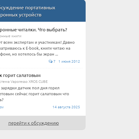
суждение портативных
ронных устройств
ронные читалки. Что выбрать?
онные книги
т всем экспертам и участникам! Давно
атриваюсь к E-book, книги читаю на
фоне, но хотелось бы экран ...
7 1 июня 2012
к горит салатовым
стема Vaporesso XROS CUBE
 зарядки датчик пол дня горел
товым сейчас горит салатовым что
ь?
ov
14 августа 2025
перейти к обсуждению