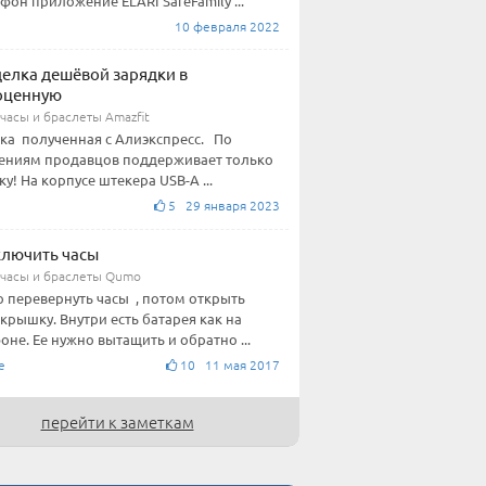
фон приложение ELARI SafeFamily ...
10 февраля 2022
елка дешёвой зарядки в
оценную
часы и браслеты Amazfit
ка полученная с Алиэкспресс. По
ениям продавцов поддерживает только
ку! На корпусе штекера USB-А ...
5 29 января 2023
ключить часы
часы и браслеты Qumo
 перевернуть часы , потом открыть
 крышку. Внутри есть батарея как на
оне. Ее нужно вытащить и обратно ...
е
10 11 мая 2017
перейти к заметкам