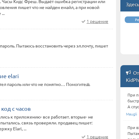
i. Часы Кидс Фреш. Выдаёт ошибка регистрации или
Здес
овления пишет что не найден емайл, а при новой
...
Р
1 решение
пароль. Пытаюсь восстановить через эл.почту, пишет
От
е elari
KidPh
етел пароль или что не понятно… Помогите🙏
При п
быстр
А спу
код с часов
Maugli
лись к приложению- все работает. вторые- не
 пытались. связь проверяли. продавец пишет:
При в
жку Elari, ...
Пытаю
1 решение