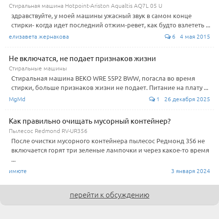
Стиральная машина Hotpoint-Ariston Aqualtis AQ7L 05 U
здравствуйте, у моей машины ужасный звук в самом конце
стирки- когда идет последний отжим-ревет, как будто взлететь ...
елизавета жернакова
6 4 мая 2015
Не включатся, не подает признаков жизни
Стиральные машины
Стиральная машина BEKO WRE 55P2 BWW, погасла во время
стирки, больше признаков жизни не подает. Питание на плату ...
MgMd
1 26 декабря 2025
Как правильно очищать мусорный контейнер?
Пылесос Redmond RV-UR356
После очистки мусорного контейнера пылесос Редмонд 356 не
включается горят три зеленые лампочки и через какое-то время
...
имюте
3 января 2024
перейти к обсуждению