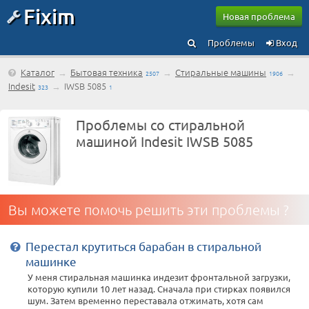
Fixim
Новая проблема
Проблемы
Вход
Каталог
→
Бытовая техника
→
Стиральные машины
→
2507
1906
Indesit
→
IWSB 5085
323
1
Проблемы со стиральной
машиной Indesit IWSB 5085
Вы можете помочь решить эти проблемы ?
Перестал крутиться барабан в стиральной
машинке
У меня стиральная машинка индезит фронтальной загрузки,
которую купили 10 лет назад. Сначала при стирках появился
шум. Затем временно переставала отжимать, хотя сам