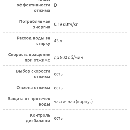
эффективности
D
отжима
Потребляемая
0.19 кВтч/кг
энергия
Расход воды за
43 л
стирку
Скорость вращения
до 800 об/мин
при отжиме
Выбор скорости
есть
отжима
Отмена отжима
есть
Защита от протечек
частичная (корпус)
воды
Контроль
есть
дисбаланса