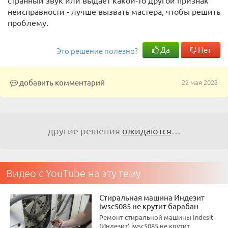
странный звук или выдает какой-то другой признак
неисправности - лучше вызвать мастера, чтобы решить
проблему.
Да
Нет
Это решение полезно?
добавить комментарий
22 мая 2023
другие решения
ожидаются
…
Видео с YouTube на эту тему
Стиральная машина Индезит
iwsc5085 не крутит барабан
Ремонт стиральной машины Indesit
(Индезит) iwsc5085 не крутит