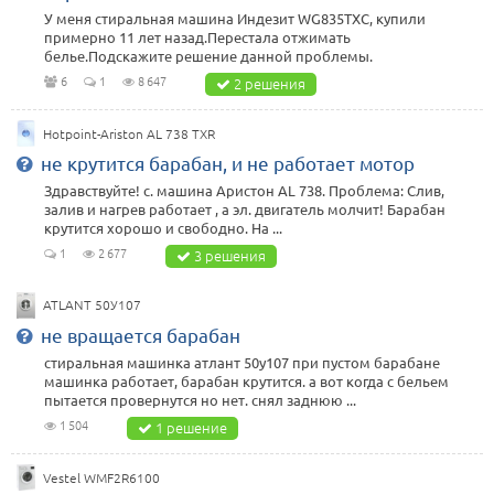
У меня стиральная машина Индезит WG835TXC, купили
примерно 11 лет назад.Перестала отжимать
белье.Подскажите решение данной проблемы.
6
1
8 647
2 решения
Hotpoint-Ariston AL 738 TXR
не крутится барабан, и не работает мотор
Здравствуйте! с. машина Аристон AL 738. Проблема: Слив,
залив и нагрев работает , а эл. двигатель молчит! Барабан
крутится хорошо и свободно. На ...
1
2 677
3 решения
ATLANT 50У107
не вращается барабан
стиральная машинка атлант 50у107 при пустом барабане
машинка работает, барабан крутится. а вот когда с бельем
пытается провернутся но нет. снял заднюю ...
1 504
1 решение
Vestel WMF2R6100