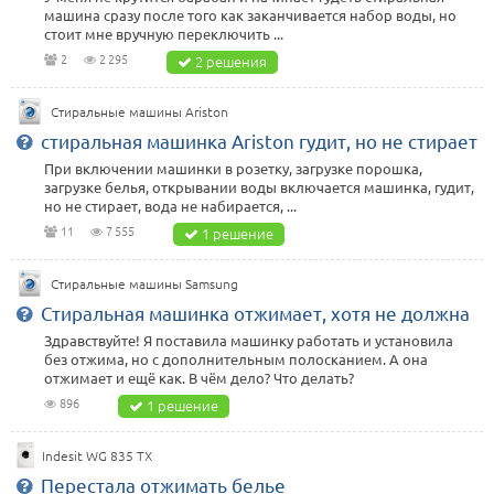
машина сразу после того как заканчивается набор воды, но
стоит мне вручную переключить ...
2
2 295
2 решения
Стиральные машины Ariston
стиральная машинка Ariston гудит, но не стирает
При включении машинки в розетку, загрузке порошка,
загрузке белья, открывании воды включается машинка, гудит,
но не стирает, вода не набирается, ...
11
7 555
1 решение
Стиральные машины Samsung
Стиральная машинка отжимает, хотя не должна
Здравствуйте! Я поставила машинку работать и установила
без отжима, но с дополнительным полосканием. А она
отжимает и ещё как. В чём дело? Что делать?
896
1 решение
Indesit WG 835 TX
Перестала отжимать белье