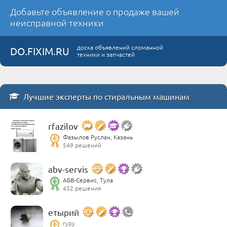
Добавьте объявление о продаже вашей
неисправной техники
доска объявлений сломанной
DO.FIXIM.RU
техники и запчастей
Лучшие эксперты по стиральным машинам
rfazilov
Фазылов Руслан, Казань
549 решений
abv-servis
АБВ-Сервис, Тула
452 решения
етырий
гуру