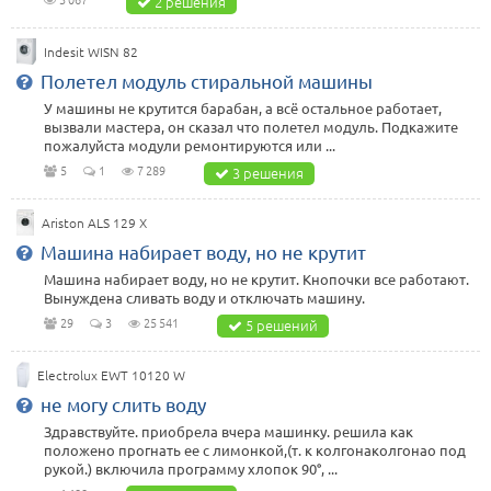
2 решения
Indesit WISN 82
Полетел модуль стиральной машины
У машины не крутится барабан, а всё остальное работает,
вызвали мастера, он сказал что полетел модуль. Подкажите
пожалуйста модули ремонтируются или ...
5
1
7 289
3 решения
Ariston ALS 129 X
Машина набирает воду, но не крутит
Машина набирает воду, но не крутит. Кнопочки все работают.
Вынуждена сливать воду и отключать машину.
29
3
25 541
5 решений
Electrolux EWT 10120 W
не могу слить воду
Здравствуйте. приобрела вчера машинку. решила как
положено прогнать ее с лимонкой,(т. к колгонаколгонао под
рукой.) включила программу хлопок 90°, ...