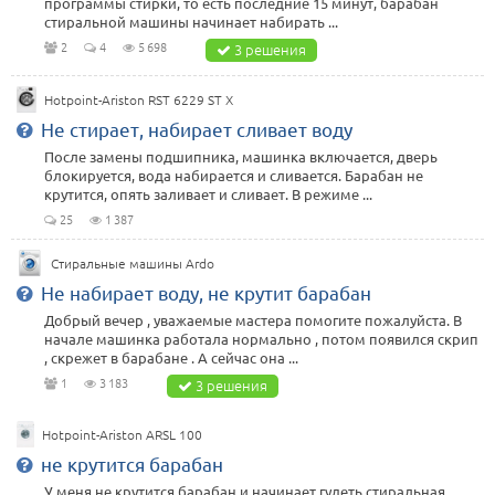
программы стирки, то есть последние 15 минут, барабан
стиральной машины начинает набирать ...
2
4
5 698
3 решения
Hotpoint-Ariston RST 6229 ST X
Не стирает, набирает сливает воду
После замены подшипника, машинка включается, дверь
блокируется, вода набирается и сливается. Барабан не
крутится, опять заливает и сливает. В режиме ...
25
1 387
Стиральные машины Ardo
Не набирает воду, не крутит барабан
Добрый вечер , уважаемые мастера помогите пожалуйста. В
начале машинка работала нормально , потом появился скрип
, скрежет в барабане . А сейчас она ...
1
3 183
3 решения
Hotpoint-Ariston ARSL 100
не крутится барабан
У меня не крутится барабан и начинает гудеть стиральная