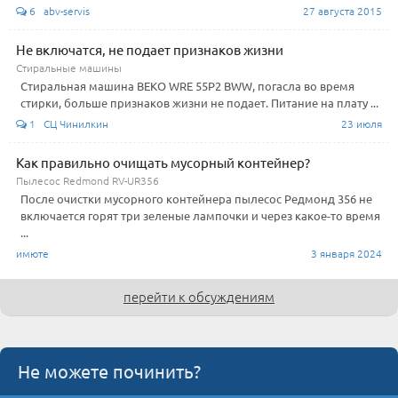
6 abv-servis
27 августа 2015
Не включатся, не подает признаков жизни
Стиральные машины
Стиральная машина BEKO WRE 55P2 BWW, погасла во время
стирки, больше признаков жизни не подает. Питание на плату ...
1 СЦ Чинилкин
23 июля
Как правильно очищать мусорный контейнер?
Пылесос Redmond RV-UR356
После очистки мусорного контейнера пылесос Редмонд 356 не
включается горят три зеленые лампочки и через какое-то время
...
имюте
3 января 2024
перейти к обсуждениям
Не можете починить?