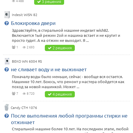
4 488
3 решения
Indesit WISN 82
Блокировка двери
Здравствуйте, в стиральной машине индезит wish82.
Включается 1ый режим 2ой и машина встает и не крутит и
просто гудит. А на отжим не выходит. Я ...
1
2 693
2 решения
BEKO WN 6004 RS
не сливает воду и не выжимает
Поначалу воды было меньше, сейчас - вообще вся остается.
Машинке 10 лет. Боюсь, что ремонт у мастера обойдется как
поход за новой машинкой. Может ...
7
8 720
4 решения
Candy CTH 1076
После выполнения любой программы стирки не
отжимает
Стиральной машине более 10 лет. На последнем этапе, любой