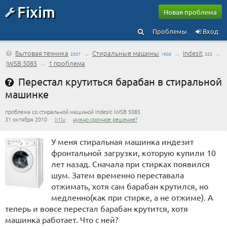
Fixim
Новая проблема
Проблемы
Вход
Бытовая техника
→
Стиральные машины
→
Indesit
→
2507
1906
323
IWSB 5085
→
1 проблема
Перестал крутиться барабан в стиральной
машинке
проблема со стиральной машиной Indesit IWSB 5085
31 октября 2010
li1lu
нужно срочное решение?
У меня стиральная машинка индезит
фронтальной загрузки, которую купили 10
лет назад. Сначала при стирках появился
шум. Затем временно переставала
отжимать, хотя сам барабан крутился, но
медленно(как при стирке, а не отжиме). А
теперь и вовсе перестал барабан крутится, хотя
машинка работает. Что с ней?