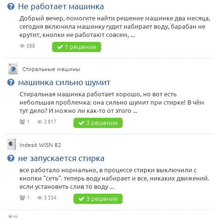
Не работает машинка
Добрый вечер, помогите найти решение машинке два месяца,
сегодня включила машинку гудит набирает воду, барабан не
крутит, кнопки не работают совсем, ...
588
1 решение
Стиральные машины
машинка сильно шумит
Стиральная машинка работает хорошо, но вот есть
небольшая проблемка: она сильно шумит при стирке! В чём
тут дело? И можно ли как-то от этого ...
1
3 817
3 решения
Indesit WISN 82
не запускается стирка
все работало нормально, в процессе стирки выключили с
кнопки "сеть". теперь воду набирает и все, никаких движений.
если установить слив то воду ...
1
3 334
3 решения